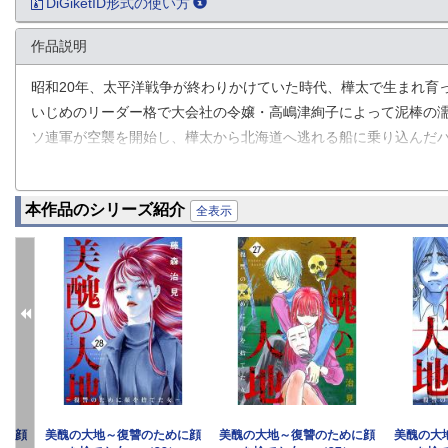
DiGiketID形式の使い方
作品説明
昭和20年、太平洋戦争が終わりかけていた時代、樺太で生まれ育
いじめのリーダー格で大会社の令嬢・高嶋津絢子によって泥棒の
ソ連軍が空襲を開始し、樺太から北海道へ逃れる船に乗り込んだ
その後、天才外科医の手で顔を変え、別人としてかつての同級生た
女たちの壮絶な復讐劇を描く決定版!!
本作品のシリーズ紹介
※この作品は『ストーリーな女たち』Vol.102,103,104,10
全表示
めに顔
美醜の大地～復讐のために顔
美醜の大地～復讐のために顔
美醜の大