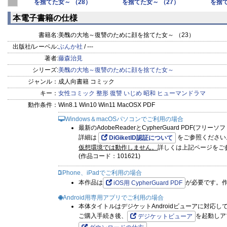
を捨てた女～ （28）
を捨てた女～ （27）
を捨て
本電子書籍の仕様
書籍名:
美醜の大地～復讐のために顔を捨てた女～ （23）
出版社/レーベル:
ぶんか社
/ ---
著者:
藤森治見
シリーズ:
美醜の大地～復讐のために顔を捨てた女～
ジャンル：
成人向書籍 コミック
キー：
女性コミック
整形
復讐
いじめ
昭和
ヒューマンドラマ
動作条件：
Win8.1 Win10 Win11 MacOSX PDF
Windows＆macOSパソコンでご利用の場合
最新のAdobeReaderとCypherGuard PDF(フリ
詳細は
をご参照ください
DiGiketID認証について
仮想環境では動作しません。
詳しくは上記ページをご
(作品コード：101621)
iPhone、iPadでご利用の場合
本作品は
が必要です。
iOS用 CypherGuard PDF
Android用専用アプリでご利用の場合
本体タイトルはデジケットAndroidビューアに対応し
ご購入手続き後、
を起動しア
デジケットビューア