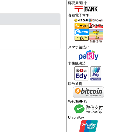
郵便局/銀行
各種電子マネー
スマホ後払い
非接触決済
暗号通貨
WeChatPay
UnionPay