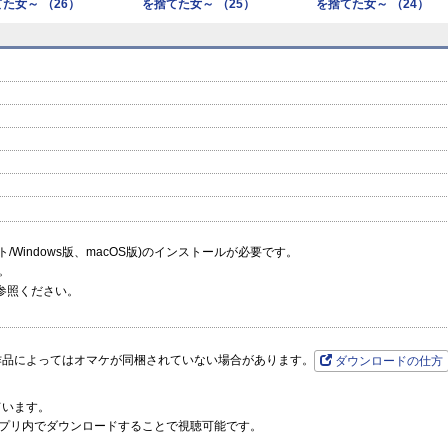
た女～ （26）
を捨てた女～ （25）
を捨てた女～ （24）
prev
next
ーソフト/Windows版、macOS版)のインストールが必要です。
。
参照ください。
作品によってはオマケが同梱されていない場合があります。
ダウンロードの仕方
ています。
プリ内でダウンロードすることで視聴可能です。