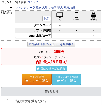
ジャンル：
電子書籍
コミック
キー：
ファンタジー
異種族
人外
ケモ耳
獣人
政略結婚
対応環境：
PC対応
iPhone対応
Andr
説明
ダウンロード
○
○
○
ブラウザ視聴
-
-
-
Androidビューア
-
-
○
本作品の最初のレビューを募集中！
165円
価格(税込)：
22
最大
ポイントプレゼント
合計最大15％還元!
気になる作品に追加
ポイント還元
再ダウンロード7日間
メンバー購入
ゲスト購入
作品説明
「――俺は貴女を愛せない」