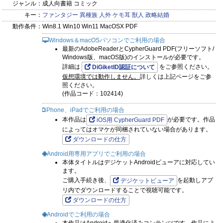
ジャンル：
成人向書籍 コミック
キー：
ファンタジー
異種族
人外
ケモ耳
獣人
政略結婚
動作条件：
Win8.1 Win10 Win11 MacOSX PDF
Windows＆macOSパソコンでご利用の場合
最新のAdobeReaderとCypherGuard PDF(フリーソフト/
Windows版、macOS版)のインストールが必要です。
詳細は
をご参照ください。
DiGiketID認証について
仮想環境では動作しません。
詳しくは上記ページをご参
照ください。
(作品コード：102414)
iPhone、iPadでご利用の場合
本作品は
が必要です。作品
iOS用 CypherGuard PDF
によってはオマケが同梱されていない場合があります。
ダウンロードの仕方
Android用専用アプリでご利用の場合
本体タイトルはデジケットAndroidビューアに対応してい
ます。
ご購入手続き後、
を起動しアプ
デジケットビューア
リ内でダウンロードすることで視聴可能です。
ダウンロードの仕方
Androidでご利用の場合