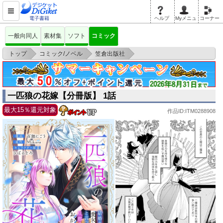
電子書籍
ヘルプ
Myメニュ
コーナー
一般向同人
素材集
ソフト
コミック
>
>
>
トップ
コミック/ノベル
笠倉出版社
一匹狼の花嫁【分冊版】 1話
一匹狼の花嫁【分冊版】 1話
最大15％還元対象
作品ID:ITM0288908