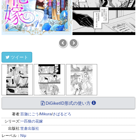
ツイート
DiGiketID形式の使い方
著者:
百迦にごう
/
Mikura
/
さばるどろ
シリーズ:
一匹狼の花嫁
出版社:
笠倉出版社
レーベル：
Niμ