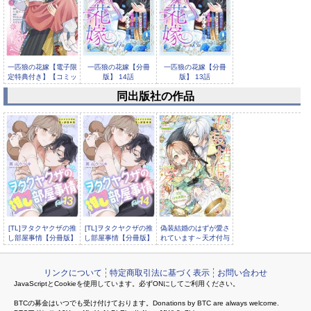
一匹狼の花嫁【電子限
一匹狼の花嫁【分冊
一匹狼の花嫁【分冊
定特典付き】【コミッ
版】 14話
版】 13話
クス版】...
同出版社の作品
一匹狼の花嫁【分冊
版】 12話
[TL]ヲタクヤクザの推
[TL]ヲタクヤクザの推
偽装結婚のはずが愛さ
し部屋事情【分冊版】
し部屋事情【分冊版】
れています～天才付与
13話
14話
術師は隣国で休暇中～
リンクについて
特定商取引法に基づく表示
お問い合わせ
JavaScriptとCookieを使用しています。必ずONにしてご利用ください。
BTCの募金はいつでも受け付けております。Donations by BTC are always welcome.