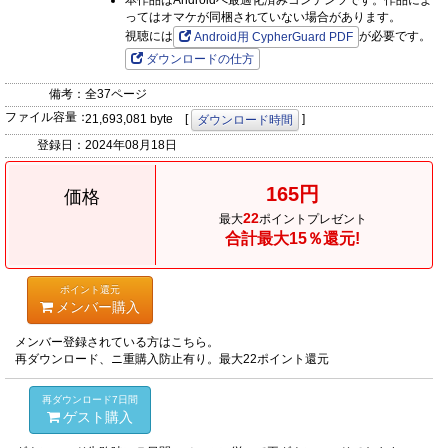
本作品はAndroidへ最適化済みコンテンツです。作品によ
ってはオマケが同梱されていない場合があります。
視聴には
が必要です。
Android用 CypherGuard PDF
ダウンロードの仕方
備考：
全37ページ
ファイル容量：
21,693,081 byte [
]
ダウンロード時間
登録日：
2024年08月18日
165円
価格
22
最大
ポイントプレゼント
合計最大15％還元!
ポイント還元
メンバー購入
メンバー登録されている方はこちら。
再ダウンロード、ニ重購入防止有り。最大22ポイント還元
再ダウンロード7日間
ゲスト購入