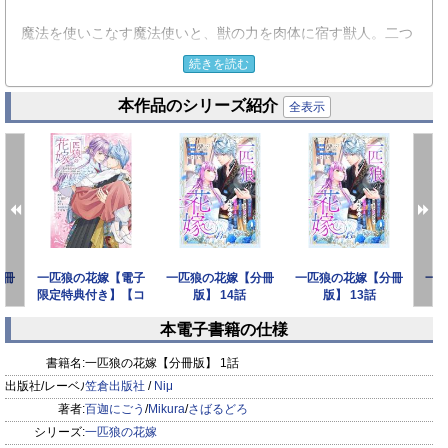
魔法を使いこなす魔法使いと、獣の力を肉体に宿す獣人。二つ
の種族は長い間争っていた。
続きを読む
ようやく平和条約が結ばれたが、互いを毛嫌いし交流もない。
本作品のシリーズ紹介
二国の平和のためフェリシアは狼の獣人・アルノシュトのもと
全表示
へ嫁ぐことに。
しかも魔法使いの力の象徴である魔力をその首の枷に封じた状
態で――。
どんなに距離が縮まってもお互いを愛し合うことはない政略結
婚。
分冊
一匹狼の花嫁【電子
一匹狼の花嫁【分冊
一匹狼の花嫁【分冊
一
それなのに、フェリシアの心はアルノシュトを知れば知るほど
限定特典付き】【コ
版】 14話
版】 13話
惹かれていき…！
ミックス版】 3巻
本電子書籍の仕様
prev
next
書籍名:
一匹狼の花嫁【分冊版】 1話
出版社/レーベル:
笠倉出版社
/
Niμ
著者:
百迦にごう
/
Mikura
/
さばるどろ
シリーズ:
一匹狼の花嫁