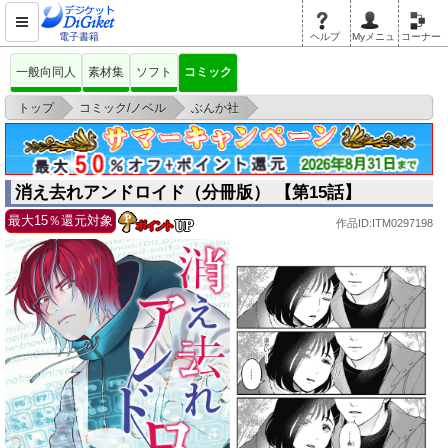
電子書籍
ヘルプ
Myメニュ
コーナー
一般向同人
素材集
ソフト
コミック
>
>
>
トップ
コミック/ノベル
ぶんか社
消え去れアンドロイド（分冊版） 【第15話】
消え去れアンドロイド（分冊版） 【第15話】
最大15％還元対象
作品ID:ITM0297198