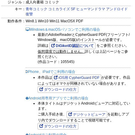
ジャンル：
成人向書籍 コミック
キー：
青年コミック
コミカライズ
SF
ヒューマンドラマ
アンドロイド
復讐
動作条件：
Win8.1 Win10 Win11 MacOSX PDF
Windows＆macOSパソコンでご利用の場合
最新のAdobeReaderとCypherGuard PDF(フリーソフト/
Windows版、macOS版)のインストールが必要です。
詳細は
をご参照ください。
DiGiketID認証について
仮想環境では動作しません。
詳しくは上記ページをご参
照ください。
(作品コード：105545)
iPhone、iPadでご利用の場合
本作品は
が必要です。作品
iOS用 CypherGuard PDF
によってはオマケが同梱されていない場合があります。
ダウンロードの仕方
Android用専用アプリでご利用の場合
本体タイトルはデジケットAndroidビューアに対応してい
ます。
ご購入手続き後、
を起動しアプ
デジケットビューア
リ内でダウンロードすることで視聴可能です。
ダウンロードの仕方