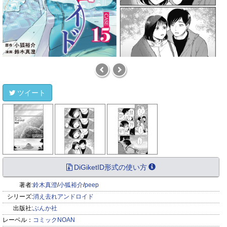
ツイート
DiGiketID形式の使い方
著者:
鈴木真澄
/
小狐裕介
/
peep
シリーズ:
消え去れアンドロイド
出版社:
ぶんか社
レーベル：
コミックNOAN