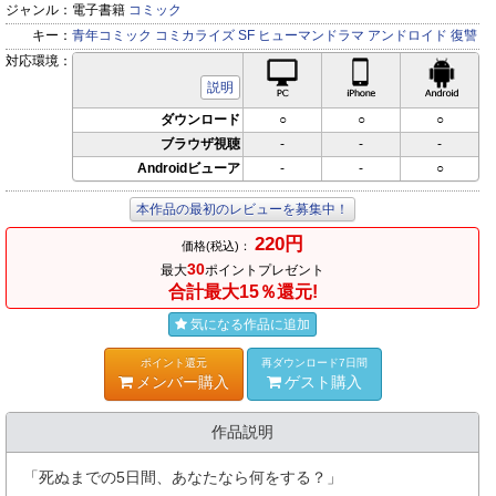
ジャンル：
電子書籍
コミック
キー：
青年コミック
コミカライズ
SF
ヒューマンドラマ
アンドロイド
復讐
対応環境：
PC対応
iPhone対応
Andr
説明
ダウンロード
○
○
○
ブラウザ視聴
-
-
-
Androidビューア
-
-
○
本作品の最初のレビューを募集中！
220円
価格(税込)：
30
最大
ポイントプレゼント
合計最大15％還元!
気になる作品に追加
ポイント還元
再ダウンロード7日間
メンバー購入
ゲスト購入
作品説明
「死ぬまでの5日間、あなたなら何をする？」