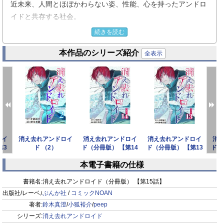
近未来、人間とほぼかわらない姿、性能、心を持ったアンドロ
イドと共存する社会。
しかしある日、そのすべてを覆す新法が設立された。
続きを読む
すべてのアンドロイドを○○停止させる、『****** Stop
本作品のシリーズ紹介
Program』通称『F.S.P』。
全表示
抗うもの、受け入れるもの、そして、立ち向かうもの―――。
Xデーまであと5日、あなたは、どう生きますか？
※この作品は「コミックNOAN Vol.26」に収録されています。
重複購入にご注意ください。
ロイ
消え去れアンドロイ
消え去れアンドロイ
消え去れアンドロイ
消
第3
ド （2）
ド（分冊版） 【第14
ド（分冊版） 【第13
ド（
話】
話】
本電子書籍の仕様
prev
next
書籍名:
消え去れアンドロイド（分冊版） 【第15話】
出版社/レーベル:
ぶんか社
/
コミックNOAN
著者:
鈴木真澄
/
小狐裕介
/
peep
シリーズ:
消え去れアンドロイド