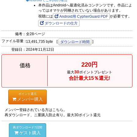
Androidでご利用の場合
本作品はAndroidへ最適化済みコンテンツです。作品によ
ってはオマケが同梱されていない場合があります。
視聴には
が必要です。
Android用 CypherGuard PDF
ダウンロードの仕方
備考：
全28ページ
ファイル容量：
13,491,735 byte [
]
ダウンロード時間
登録日：
2024年11月12日
220円
価格
30
最大
ポイントプレゼント
合計最大15％還元!
ポイント還元
メンバー購入
メンバー登録されている方はこちら。
再ダウンロード、ニ重購入防止有り。最大30ポイント還元
再ダウンロード7日間
ゲスト購入