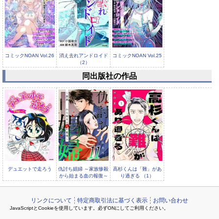
コミックNOAN Vol.26
消え去れアンドロイド
コミックNOAN Vol.25
（2）
同出版社の作品
消え去れアンドロイド
（分冊版） 【第14
話】
デュエットで走ろう
仇討ち娼婦 ～家族惨殺
高杉くんは「難」があ
から始まる血の報復～
り過ぎる （1）
（11）
リンクについて
特定商取引法に基づく表示
お問い合わせ
JavaScriptとCookieを使用しています。必ずONにしてご利用ください。