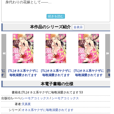
身代わりの花嫁として――…
両親の借金が膨れ上がり、担保として東堂組に引き取られて約
続きを読む
10年……いまだ返しきれない借金と、雑用として酷使される
本作品のシリーズ紹介
日々。もう両親の顔も写真の中でしか思い出せない。そんなあ
全表示
る日、私は身代わりの花嫁として四条組組長・四条絢胤の元へ
行くことに。彼を上手くやりこめば、借金はチャラになる。失
敗は許されない。緊張しながらその場に向かったのだが…「み
んなぁ～ッ帰ったわよぉ～」なんと彼はヤクザでオネエだった
のです……。私、この人のことやり込めるの！？ 【桃色日記】
クザに
[TL]オネエ系ヤクザに
[TL]オネエ系ヤクザに
[TL]オネエ系ヤクザに
[T
ます
毎晩溺愛されてます
毎晩溺愛されてます
毎晩溺愛されてます
毎
64
63
62
本電子書籍の仕様
prev
next
書籍名:
[TL]オネエ系ヤクザに毎晩溺愛されてます 53
出版社/レーベル:
シーモアコミックス
/
シーモアコミックス
著者:
天真夜
シリーズ:
オネエ系ヤクザに毎晩溺愛されてます