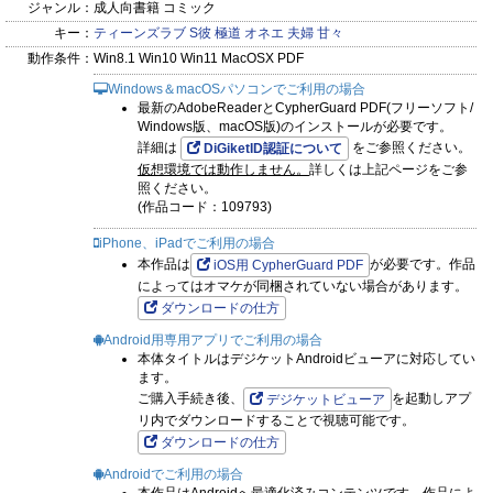
ジャンル：
成人向書籍 コミック
キー：
ティーンズラブ
S彼
極道
オネエ
夫婦
甘々
動作条件：
Win8.1 Win10 Win11 MacOSX PDF
Windows＆macOSパソコンでご利用の場合
最新のAdobeReaderとCypherGuard PDF(フリーソフト/
Windows版、macOS版)のインストールが必要です。
詳細は
をご参照ください。
DiGiketID認証について
仮想環境では動作しません。
詳しくは上記ページをご参
照ください。
(作品コード：109793)
iPhone、iPadでご利用の場合
本作品は
が必要です。作品
iOS用 CypherGuard PDF
によってはオマケが同梱されていない場合があります。
ダウンロードの仕方
Android用専用アプリでご利用の場合
本体タイトルはデジケットAndroidビューアに対応してい
ます。
ご購入手続き後、
を起動しアプ
デジケットビューア
リ内でダウンロードすることで視聴可能です。
ダウンロードの仕方
Androidでご利用の場合