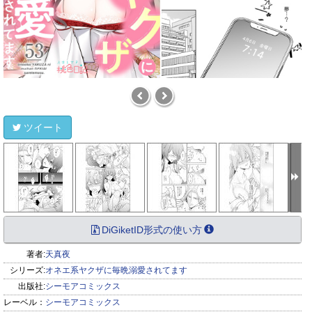
ツイート
DiGiketID形式の使い方
著者:
天真夜
シリーズ:
オネエ系ヤクザに毎晩溺愛されてます
出版社:
シーモアコミックス
レーベル：
シーモアコミックス