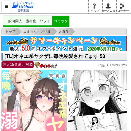
電子書籍
ヘルプ
Myメニュ
コーナー
一般向同人
素材集
ソフト
コミック
>
>
>
トップ
コミック・ノベル
天真夜
[TL]オネエ系ヤクザに毎晩溺愛されてます 53
[TL]オネエ系ヤクザに毎晩溺愛されてます 53
最大15％還元対象
作品ID:ITM0305920