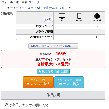
ジャンル：
電子書籍
コミック
キー：
ティーンズラブ
S彼
極道
オネエ
夫婦
甘々
対応環境：
PC対応
iPhone対応
Andr
説明
ダウンロード
○
○
○
ブラウザ視聴
-
-
-
Androidビューア
-
-
○
本作品の最初のレビューを募集中！
165円
価格(税込)：
22
最大
ポイントプレゼント
合計最大15％還元!
気になる作品に追加
ポイント還元
再ダウンロード7日間
メンバー購入
ゲスト購入
作品説明
私は今日、ヤクザの妻になる。