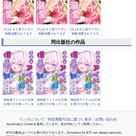
[TL]オネエ系ヤクザに
[TL]オネエ系ヤクザに
[TL]オネエ系ヤクザに
毎晩溺愛されてます
毎晩溺愛されてます
毎晩溺愛されてます
64
63
62
同出版社の作品
[TL]オネエ系ヤクザに
毎晩溺愛されてます
61
清純派アイドルの正体
清純派アイドルの正体
清純派アイドルの正体
を僕だけが知っている
を僕だけが知っている
を僕だけが知っている
1
8
6
リンクについて
特定商取引法に基づく表示
お問い合わせ
JavaScriptとCookieを使用しています。必ずONにしてご利用ください。
BTCの募金はいつでも受け付けております。Donations by BTC are always welcome.