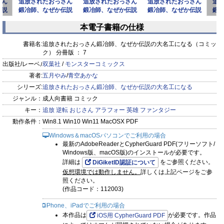
さん
追放されたおっさん
追放されたおっさん
追放されたおっさん
追
伝説
鍛冶師、なぜか伝説
鍛冶師、なぜか伝説
鍛冶師、なぜか伝説
鍛
（コ
の大名工になる（コ
の大名工になる（コ
の大名工になる（コ
の
本電子書籍の仕様
ミック
ミック
ミック
prev
next
書籍名:
追放されたおっさん鍛冶師、なぜか伝説の大名工になる（コミッ
ク） 分冊版 ： 7
出版社/レーベル:
双葉社
/
モンスターコミックス
著者:
五月やみ
/
青空あかな
シリーズ:
追放されたおっさん鍛冶師、なぜか伝説の大名工になる
ジャンル：
成人向書籍 コミック
キー：
追放
逆転
おじさん
アラフォー
英雄
ファンタジー
動作条件：
Win8.1 Win10 Win11 MacOSX PDF
Windows＆macOSパソコンでご利用の場合
最新のAdobeReaderとCypherGuard PDF(フリーソフト/
Windows版、macOS版)のインストールが必要です。
詳細は
をご参照ください。
DiGiketID認証について
仮想環境では動作しません。
詳しくは上記ページをご参
照ください。
(作品コード：112003)
iPhone、iPadでご利用の場合
本作品は
が必要です。作品
iOS用 CypherGuard PDF