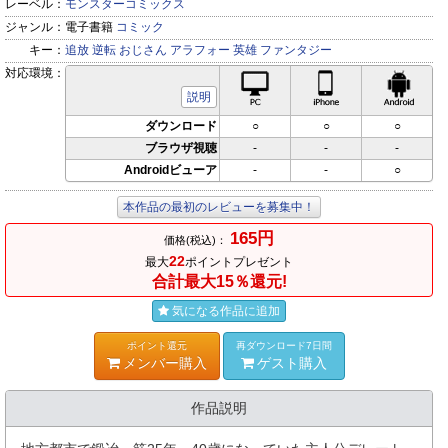
レーベル：
モンスターコミックス
ジャンル：
電子書籍
コミック
キー：
追放
逆転
おじさん
アラフォー
英雄
ファンタジー
対応環境：
PC対応
iPhone対応
Andr
説明
ダウンロード
○
○
○
ブラウザ視聴
-
-
-
Androidビューア
-
-
○
本作品の最初のレビューを募集中！
165円
価格(税込)：
22
最大
ポイントプレゼント
合計最大15％還元!
気になる作品に追加
ポイント還元
再ダウンロード7日間
メンバー購入
ゲスト購入
作品説明