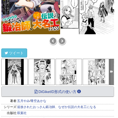
ツイート
DiGiketID形式の使い方
著者:
五月やみ
/
青空あかな
シリーズ:
追放されたおっさん鍛冶師、なぜか伝説の大名工になる
出版社:
双葉社