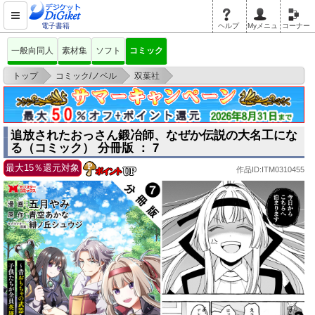
電子書籍
ヘルプ
Myメニュ
コーナー
一般向同人
素材集
ソフト
コミック
>
>
>
トップ
コミック/ノベル
双葉社
追放されたおっさん鍛冶師、なぜか伝説の大名工になる（コミック） 分冊
版 ： 7
追放されたおっさん鍛冶師、なぜか伝説の大名工にな
る（コミック） 分冊版 ： 7
最大15％還元対象
作品ID:ITM0310455