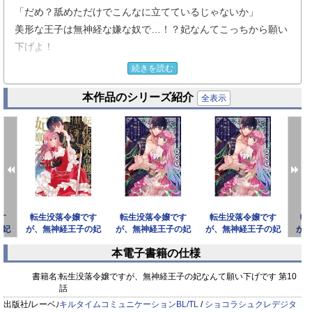
「だめ？舐めただけでこんなに立てているじゃないか」
美形な王子は無神経な嫌な奴で…！？妃なんてこっちから願い
下げよ！
続きを読む
彼氏いない歴＝年齢のOLだった前世の記憶を持ったまま、
本作品のシリーズ紹介
没落寸前の伯爵令嬢に転生してしまったレイナ・ロンズデー
全表示
ル。
このまま大人しく余生を過ごそうと思ったのに、
没落危機を回避するためと王子の妃候補に選ばれてしまう。
王宮に送られ、他の貴族と妃の座をかけてバトル開始…と思い
きや、
なぜか王子に妃に選ばれてしまい、しかも婚約即初夜だと言わ
す
転生没落令嬢です
転生没落令嬢です
転生没落令嬢です
転
れて――！？
の妃
が、無神経王子の妃
が、無神経王子の妃
が、無神経王子の妃
が
です
なんて願い下げです2
なんて願い下げです
なんて願い下げです
な
本電子書籍の仕様
第12
第11
愛を知らない美形王子と恋を知らない転生没落令嬢が織りなす
prev
next
ラブストーリー！
書籍名:
転生没落令嬢ですが、無神経王子の妃なんて願い下げです 第10
話
出版社/レーベル:
キルタイムコミュニケーションBL/TL
/
ショコラシュクレデジタ