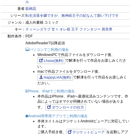
ル
著者:
荻嶋花
シリーズ:
転生没落令嬢ですが、無神経王子の妃なんて願い下げです
ジャンル：
成人向書籍 コミック
キー：
ティーンズラブ
甘々
オレ様
王子
ファンタジー
異世界
動作条件：
PDF
AdobeReader7以降必須
パソコンでご利用の場合
WindowsPCで作品ファイルをダウンロード後、
で解凍を行って作品をお楽しみくださ
Lhasa(無料)
い。
macで作品ファイルをダウンロード後、
で解凍を行って作品をお楽しみく
HappyLHA(無料)
ださい。
iPhone、iPadでご利用の場合
本作品はiPhone、iPadへ最適化済みコンテンツです。作
品によってはオマケが同梱されていない場合がありま
す。
ダウンロードの仕方
Android用専用アプリでご利用の場合
本体タイトルはデジケットAndroidビューアに対応してい
ます。
ご購入手続き後、
を起動しアプ
デジケットビューア