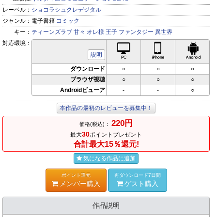
レーベル：
ショコラシュクレデジタル
ジャンル：
電子書籍
コミック
キー：
ティーンズラブ
甘々
オレ様
王子
ファンタジー
異世界
対応環境：
PC対応
iPhone対応
Andr
説明
ダウンロード
○
○
○
ブラウザ視聴
○
○
○
Androidビューア
-
-
○
本作品の最初のレビューを募集中！
220円
価格(税込)：
30
最大
ポイントプレゼント
合計最大15％還元!
気になる作品に追加
ポイント還元
再ダウンロード7日間
メンバー購入
ゲスト購入
作品説明