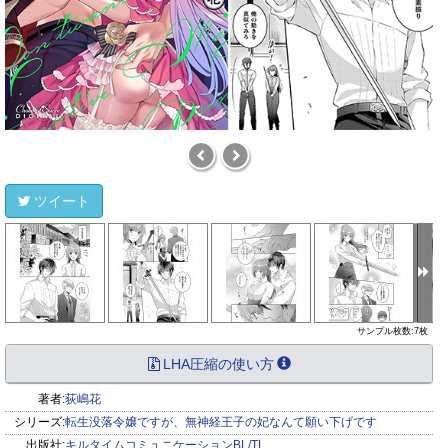
ツイート
サンプル枚数:7枚
LHA圧縮の使い方
著者:
荻嶋花
シリーズ:
転生没落令嬢ですが、無神経王子の妃なんて願い下げです
出版社:
キルタイムコミュニケーションBL/TL