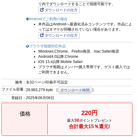
リ内でダウンロードすることで視聴可能です。
ダウンロードの仕方
Androidでご利用の場合
本作品はAndroidへ最適化済みコンテンツです。作品によ
ってはオマケが同梱されていない場合があります。
ダウンロードの仕方
ブラウザ視聴対応作品
Windows:Chrome、Firefox推奨、mac:Safari推奨
Android4.0以降:Chrome
iOS 13.x以降:Mobile Safari
ブラウザ視聴はメンバー購入専用です。ゲスト購入では
ご利用できません。
備考：
全32ページ/印刷不可設定
ファイル容量：
28,983,279 byte [
]
ダウンロード時間
登録日：
2025年06月06日
220円
価格
30
最大
ポイントプレゼント
合計最大15％還元!