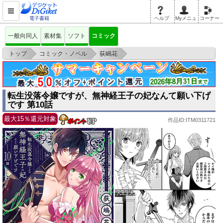
電子書籍
ヘルプ
Myメニュ
コーナー
一般向同人
素材集
ソフト
コミック
>
>
>
トップ
コミック・ノベル
荻嶋花
転生没落令嬢ですが、無神経王子の妃なんて願い下げです 第10話
転生没落令嬢ですが、無神経王子の妃なんて願い下げ
です 第10話
最大15％還元対象
作品ID:ITM0311721