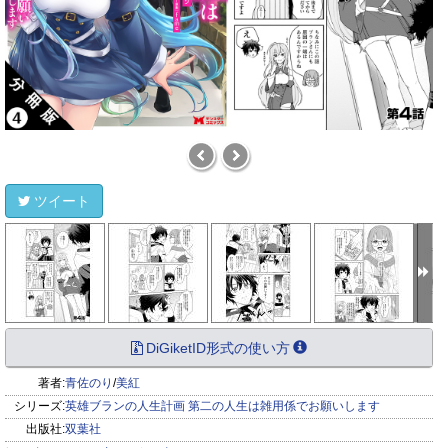
ツイート
DiGiketID形式の使い方
著者:
青佐のり
/
美紅
シリーズ:
英雄ブランの人生計画 第二の人生は雑用係でお願いします
出版社:
双葉社