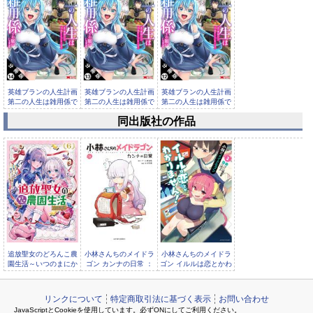
英雄ブランの人生計画
英雄ブランの人生計画
英雄ブランの人生計画
第二の人生は雑用係で
第二の人生は雑用係で
第二の人生は雑用係で
お願い...
お願い...
お願い...
同出版社の作品
英雄ブランの人生計画
第二の人生は雑用係で
お願い...
追放聖女のどろんこ農
小林さんちのメイドラ
小林さんちのメイドラ
園生活～いつのまにか
ゴン カンナの日常 ：
ゴン イルルは恋とかわ
隣国を救ってしまいま
16
かりません！ ：
リンクについて
特定商取引法に基づく表示
お問い合わせ
JavaScriptとCookieを使用しています。必ずONにしてご利用ください。