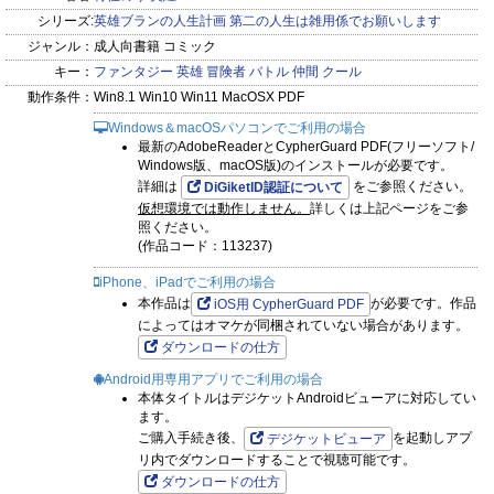
シリーズ:
英雄ブランの人生計画 第二の人生は雑用係でお願いします
ジャンル：
成人向書籍 コミック
キー：
ファンタジー
英雄
冒険者
バトル
仲間
クール
動作条件：
Win8.1 Win10 Win11 MacOSX PDF
Windows＆macOSパソコンでご利用の場合
最新のAdobeReaderとCypherGuard PDF(フリーソフト/
Windows版、macOS版)のインストールが必要です。
詳細は
をご参照ください。
DiGiketID認証について
仮想環境では動作しません。
詳しくは上記ページをご参
照ください。
(作品コード：113237)
iPhone、iPadでご利用の場合
本作品は
が必要です。作品
iOS用 CypherGuard PDF
によってはオマケが同梱されていない場合があります。
ダウンロードの仕方
Android用専用アプリでご利用の場合
本体タイトルはデジケットAndroidビューアに対応してい
ます。
ご購入手続き後、
を起動しアプ
デジケットビューア
リ内でダウンロードすることで視聴可能です。
ダウンロードの仕方