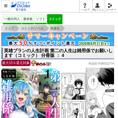
電子書籍
ヘルプ
Myメニュ
コーナー
一般向同人
素材集
ソフト
コミック
>
>
>
トップ
コミック/ノベル
双葉社
英雄ブランの人生計画 第二の人生は雑用係でお願いします（コミック） 分
冊版 ：
英雄ブランの人生計画 第二の人生は雑用係でお願いし
ます（コミック） 分冊版 ： 4
最大15％還元対象
作品ID:ITM0312774