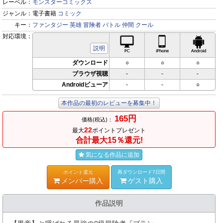
レーベル：
モンスターコミックス
ジャンル：
電子書籍
コミック
キー：
ファンタジー
英雄
冒険者
バトル
仲間
クール
対応環境：
PC対応
iPhone対応
Andr
説明
ダウンロード
○
○
○
ブラウザ視聴
-
-
-
Androidビューア
-
-
○
本作品の最初のレビューを募集中！
165円
価格(税込)：
22
最大
ポイントプレゼント
合計最大15％還元!
気になる作品に追加
ポイント還元
再ダウンロード7日間
メンバー購入
ゲスト購入
作品説明