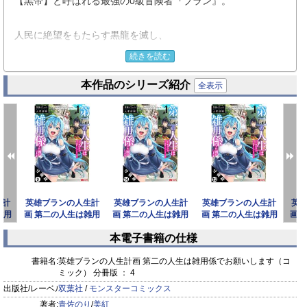
【黒帝】と呼ばれる最強の0級冒険者『ブラン』。
人民に絶望をもたらす黒龍を滅し、
世界を救った英雄となった彼だが、
続きを読む
衝撃の宣言をする――。
本作品のシリーズ紹介
全表示
「0級冒険者、辞めます」
元最強冒険者となり≪雑用依頼≫を受けながら、
新たな人生を歩み始めたブランの
痛快自分探しファンタジー!!
生計
英雄ブランの人生計
英雄ブランの人生計
英雄ブランの人生計
英
雑用
画 第二の人生は雑用
画 第二の人生は雑用
画 第二の人生は雑用
画 
す
係でお願いします
係でお願いします
係でお願いします
係
本電子書籍の仕様
（コミ
（コミ
（コミ
prev
next
書籍名:
英雄ブランの人生計画 第二の人生は雑用係でお願いします（コ
ミック） 分冊版 ： 4
出版社/レーベル:
双葉社
/
モンスターコミックス
著者:
青佐のり
/
美紅