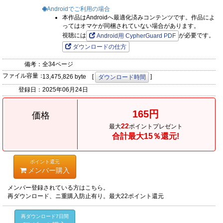
Androidでご利用の場合
本作品はAndroidへ最適化済みコンテンツです。作品によ
ってはオマケが同梱されていない場合があります。
視聴には
が必要です。
Android用 CypherGuard PDF
ダウンロードの仕方
備考：
全34ページ
ファイル容量：
13,475,826 byte [
]
ダウンロード時間
登録日：
2025年06月24日
165円
価格
22
最大
ポイントプレゼント
合計最大15％還元!
ポイント還元
メンバー購入
メンバー登録されている方はこちら。
再ダウンロード、ニ重購入防止有り。最大22ポイント還元
再ダウンロード7日間