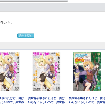
校生たち。
き込まれただけだったようで「お前に用はない」と城から放逐されてし
続きを読む
ても…。
どうしたらいいんだよ…。
います。重複購入にご注意ください。
喚されたけど、俺は
異世界召喚されたけど、俺は
異世界召喚されたけど、俺
らしいので、異世界
いらないらしいので、異世界
いらないらしいので、異世