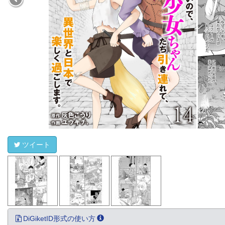
ツイート
DiGiketID形式の使い方