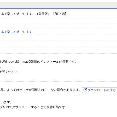
と日本で
と日本で
と日本で
prev
next
本で楽しく過ごします。（分冊版） 【第14話】
日本で楽しく過ごします。
ーソフト/Windows版、macOS版)のインストールが必要です。
。
参照ください。
作品によってはオマケが同梱されていない場合があります。
ダウンロードの仕方
ています。
プリ内でダウンロードすることで視聴可能です。