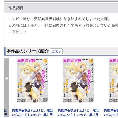
作品説明
コンビニ帰りに突然異世界召喚に巻き込まれてしまった大輝。
目の前には玉座と、一緒に召喚されたであろう前を歩いていた高
…高校生？
彼らとひと回りは年の違う大輝は、案の定彼らの召喚に本当に巻
高校生たちが世界を救うまで城下町ですごしてろとか言われまし
本作品のシリーズ紹介
力もねぇ知識もねぇしスキルはクソでやることもねぇ…これから
全表示
※この作品は『COMIC異世界ハーレム Vol.22』に収録されて
、俺は
異世界召喚されたけど、俺は
異世界召喚されたけど、俺は
異世界召
異世界
いらないらしいので、異世界
いらないらしいので、異世界
いらない