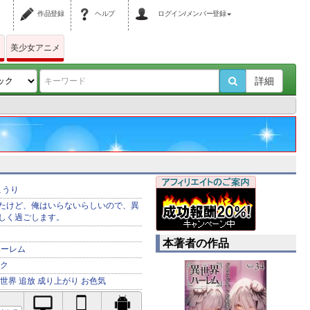
作品登録
ヘルプ
ログイン/メンバー登録
ム
美少女アニメ
詳細
こうり
たけど、俺はいらないらしいので、異
しく過ごします。
本著者の作品
ハーレム
ク
世界
追放
成り上がり
お色気
PC対応
iPhone対応
Android対応