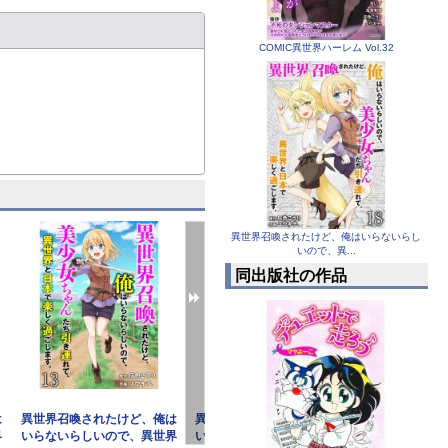
COMIC異世界ハーレム Vol.32
まう。
異世界召喚されたけど、俺はいらないらし
いので、異...
同出版社の作品
は
異世界召喚されたけど、俺は
異世界召喚されたけど、俺は
異世界召喚さ
界
いらないらしいので、異世界
いらないらしいので、異世界
いらないらし