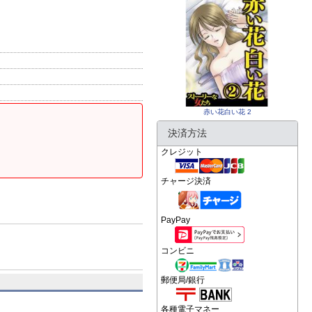
赤い花白い花 2
決済方法
クレジット
チャージ決済
PayPay
コンビニ
郵便局/銀行
各種電子マネー