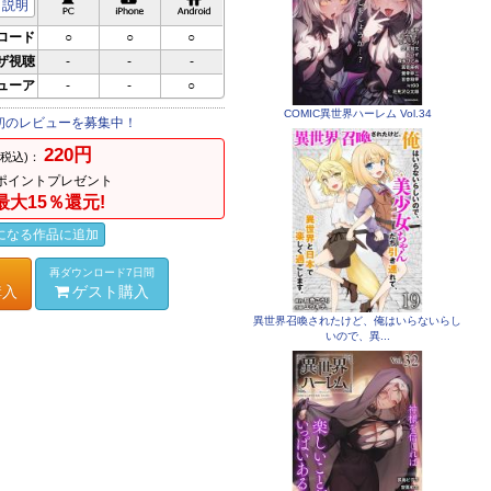
説明
ロード
○
○
○
ザ視聴
-
-
-
ビューア
-
-
○
COMIC異世界ハーレム Vol.34
初のレビューを募集中！
220円
(税込)：
ポイントプレゼント
最大15％還元!
になる作品に追加
再ダウンロード7日間
購入
ゲスト購入
異世界召喚されたけど、俺はいらないらし
いので、異...