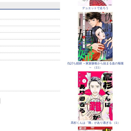
と日本で
と日本で
と日
デュエットで走ろう
仇討ち娼婦 ～家族惨殺から始まる血の報復
～ （11）
高杉くんは「難」があり過ぎる （1）