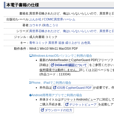
と日本で
と日本で
本電子書籍の仕様
書籍名:
異世界召喚されたけど、俺はいらないらしいので、異世界と日
出版社/レーベル:
ぶんか社
/
COMIC異世界ハーレム
著者:
ユウキチ.
/
灰色こうり
シリーズ:
異世界召喚されたけど、俺はいらないらしいので、異世界と
ジャンル：
成人向書籍 コミック
キー：
青年コミック
異世界
追放
成り上がり
お色気
動作条件：
Win8.1 Win10 Win11 MacOSX PDF
Windows＆macOSパソコンでご利用の場合
最新のAdobeReaderとCypherGuard PDF(フリ
詳細は
をご参照ください
DiGiketID認証について
仮想環境では動作しません。
詳しくは上記ページをご
(作品コード：113334)
iPhone、iPadでご利用の場合
本作品は
が必要です。
iOS用 CypherGuard PDF
Android用専用アプリでご利用の場合
本体タイトルはデジケットAndroidビューアに対応し
ご購入手続き後、
を起動しア
デジケットビューア
ダウンロードの仕方