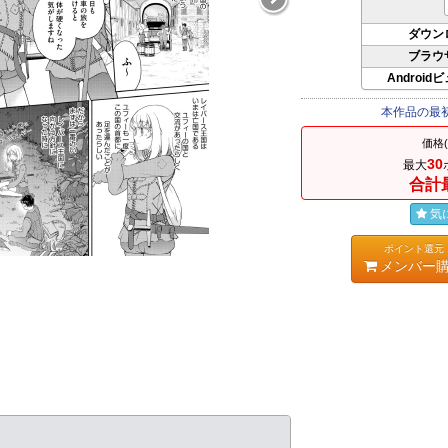
ダウン
ブラウ
Android
本作品の最
価格
30
最大
合計
気
ポイント還元
メンバー