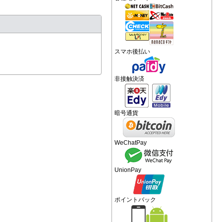
スマホ後払い
非接触決済
暗号通貨
WeChatPay
UnionPay
ポイントバック