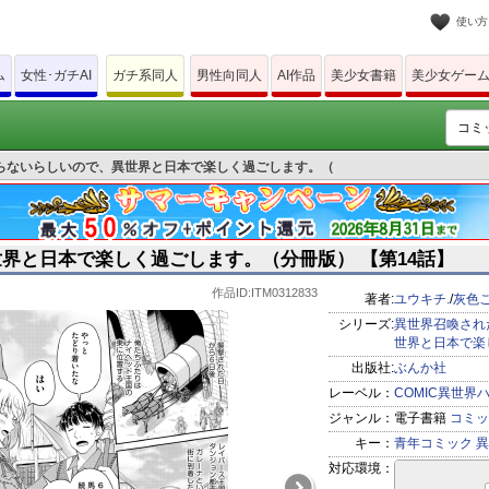
使い方
ム
女性･ガチAI
ガチ系同人
男性向同人
AI作品
美少女書籍
美少女ゲー
らないらしいので、異世界と日本で楽しく過ごします。（
界と日本で楽しく過ごします。（分冊版） 【第14話】
作品ID:ITM0312833
著者:
ユウキチ.
/
灰色
シリーズ:
異世界召喚され
世界と日本で楽
出版社:
ぶんか社
レーベル：
COMIC異世界
ジャンル：
電子書籍
コミッ
キー：
青年コミック
異
対応環境：