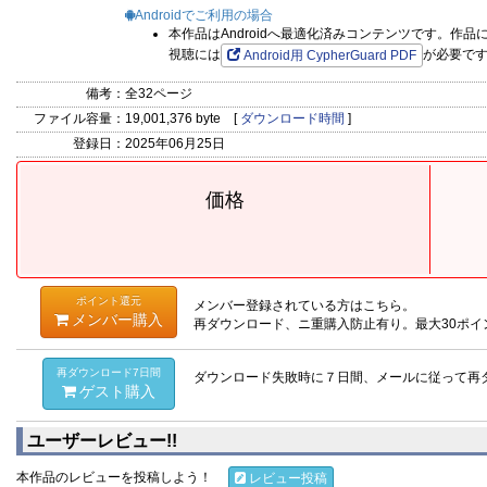
Androidでご利用の場合
本作品はAndroidへ最適化済みコンテンツです。作
視聴には
が必要で
Android用 CypherGuard PDF
備考：
全32ページ
ファイル容量：
19,001,376 byte [
ダウンロード時間
]
登録日：
2025年06月25日
価格
ポイント還元
メンバー登録されている方はこちら。
メンバー購入
再ダウンロード、ニ重購入防止有り。最大30ポイ
再ダウンロード7日間
ダウンロード失敗時に７日間、メールに従って再
ゲスト購入
ユーザーレビュー!!
本作品のレビューを投稿しよう！
レビュー投稿