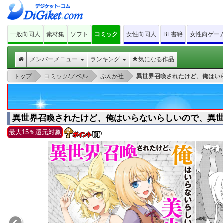
一般向同人
素材集
ソフト
コミック
女性向同人
BL書籍
女性向ゲー
メンバーメニュー
ランキング
気になる作品
>
>
>
トップ
コミック/ノベル
ぶんか社
異世界召喚されたけど、俺はい
異世界召喚されたけど、俺はいらないらしいので、異世
最大15％還元対象