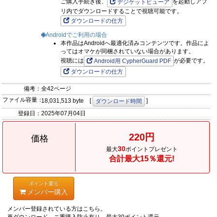
ご購入手続き後、
を起動しアプ
デジケットビューア
リ内でダウンロードすることで視聴可能です。
ダウンロードの仕方
Androidでご利用の場合
本作品はAndroidへ最適化済みコンテンツです。作品によ
ってはオマケが同梱されていない場合があります。
視聴には
が必要です。
Android用 CypherGuard PDF
ダウンロードの仕方
備考：
全42ページ
ファイル容量：
18,031,513 byte [
]
ダウンロード時間
登録日：
2025年07月04日
220円
価格
30
最大
ポイントプレゼント
合計最大15％還元!
ポイント還元
メンバー購入
メンバー登録されている方はこちら。