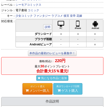
レーベル：
シーモアコミックス
ジャンル：
電子書籍
コミック
キー：
少女コミック
ファンタジー
ラブコメ
後宮
皇帝
花嫁
対応環境：
PC対応
iPhone対応
Andr
説明
ダウンロード
○
○
○
ブラウザ視聴
-
-
-
Androidビューア
-
-
○
本作品の最初のレビューを募集中！
220円
価格(税込)：
30
最大
ポイントプレゼント
合計最大15％還元!
気になる作品に追加
ポイント還元
再ダウンロード7日間
メンバー購入
ゲスト購入
作品説明