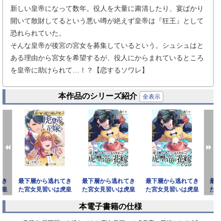
新しい皇帝になって数年。役人を大量に粛清したり、宴ばかり
開いて散財してるという悪い噂が絶えず皇帝は『狂王』として
恐れられていた。
そんな皇帝が後宮の宮女を募集しているという。シュシュはと
ある理由から宮女を希望するが、役人にからまれているところ
を皇帝に助けられて…！？【恋するソワレ】
本作品のシリーズ紹介
全表示
てき
最下層から逃れてき
最下層から逃れてき
最下層から逃れてき
最
虎皇
た宮女見習いは虎皇
た宮女見習いは虎皇
た宮女見習いは虎皇
た
1
帝の花嫁となる【描
帝の花嫁となる 20
帝の花嫁となる 19
帝
本電子書籍の仕様
き下ろ
prev
next