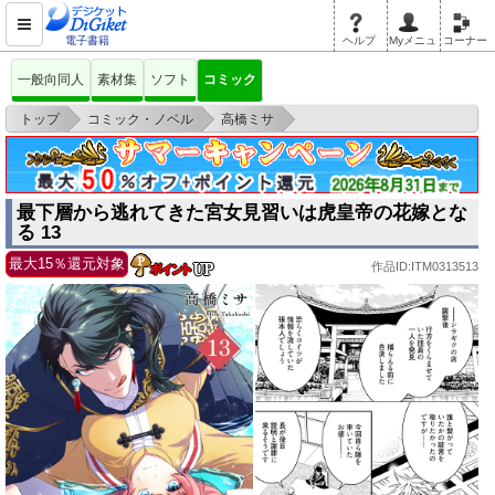
電子書籍
ヘルプ
Myメニュ
コーナー
一般向同人
素材集
ソフト
コミック
>
>
>
トップ
コミック・ノベル
高橋ミサ
最下層から逃れてきた宮女見習いは虎皇帝の花嫁となる 13
最下層から逃れてきた宮女見習いは虎皇帝の花嫁とな
る 13
最大15％還元対象
作品ID:ITM0313513