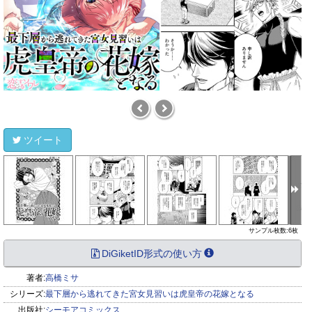
ツイート
サンプル枚数:6枚
DiGiketID形式の使い方
著者:
高橋ミサ
シリーズ:
最下層から逃れてきた宮女見習いは虎皇帝の花嫁となる
出版社:
シーモアコミックス