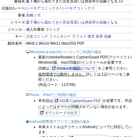
書籍名:
最下層から逃れてきた宮女見習いは虎皇帝の花嫁となる 13
出版社/レーベル:
シーモアコミックス
/
シーモアコミックス
著者:
高橋ミサ
シリーズ:
最下層から逃れてきた宮女見習いは虎皇帝の花嫁となる
ジャンル：
成人向書籍 コミック
キー：
少女コミック
ファンタジー
ラブコメ
後宮
皇帝
花嫁
動作条件：
Win8.1 Win10 Win11 MacOSX PDF
Windows＆macOSパソコンでご利用の場合
最新のAdobeReaderとCypherGuard PDF(フリーソフト/
Windows版、macOS版)のインストールが必要です。
詳細は
をご参照ください。
DiGiketID認証について
仮想環境では動作しません。
詳しくは上記ページをご参
照ください。
(作品コード：113706)
iPhone、iPadでご利用の場合
本作品は
が必要です。作品
iOS用 CypherGuard PDF
によってはオマケが同梱されていない場合があります。
ダウンロードの仕方
Android用専用アプリでご利用の場合
本体タイトルはデジケットAndroidビューアに対応してい
ます。