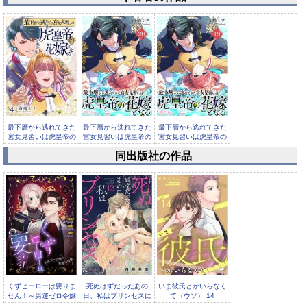
最下層から逃れてきた
最下層から逃れてきた
最下層から逃れてきた
宮女見習いは虎皇帝の
宮女見習いは虎皇帝の
宮女見習いは虎皇帝の
花嫁とな...
花嫁とな...
花嫁とな...
同出版社の作品
最下層から逃れてきた
宮女見習いは虎皇帝の
花嫁とな...
くずヒーローは要りま
死ぬはずだったあの
いま彼氏とかいらなく
せん！～男運ゼロ令嬢
日、私はプリンセスに
て（ウソ） 14
の華麗な復讐～（フル
なった。 12