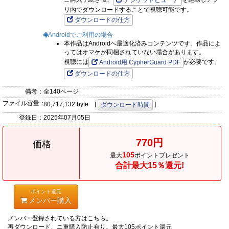
デジケットビューア
リ内でダウンロードすることで視聴可能です。
ダウンロードの仕方
Androidでご利用の場合
本作品はAndroidへ最適化済みコンテンツです。作品によ
ってはオマケが同梱されていない場合があります。
視聴には
が必要です。
Android用 CypherGuard PDF
ダウンロードの仕方
備考：
全140ページ
ファイル容量：
80,717,132 byte [
]
ダウンロード時間
登録日：
2025年07月05日
770円
価格
105
最大
ポイントプレゼント
合計最大15％還元!
ポイント還元
メンバー購入
メンバー登録されている方はこちら。
再ダウンロード、ニ重購入防止有り。最大105ポイント還元