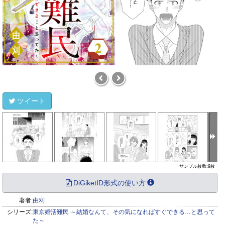
ツイート
サンプル枚数:9枚
DiGiketID形式の使い方
著者:
由刈
シリーズ:
東京婚活難民 ～結婚なんて、その気になればすぐできる…と思って
た～