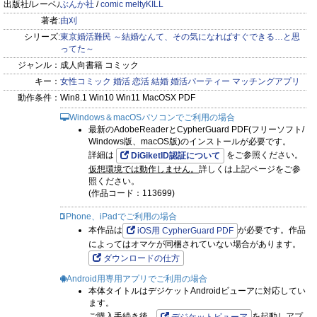
出版社/レーベル:
ぶんか社
/
comic meltyKILL
著者:
由刈
シリーズ:
東京婚活難民 ～結婚なんて、その気になればすぐできる…と思
ってた～
ジャンル：
成人向書籍 コミック
キー：
女性コミック
婚活
恋活
結婚
婚活パーティー
マッチングアプリ
動作条件：
Win8.1 Win10 Win11 MacOSX PDF
Windows＆macOSパソコンでご利用の場合
最新のAdobeReaderとCypherGuard PDF(フリーソフト/
Windows版、macOS版)のインストールが必要です。
詳細は
をご参照ください。
DiGiketID認証について
仮想環境では動作しません。
詳しくは上記ページをご参
照ください。
(作品コード：113699)
iPhone、iPadでご利用の場合
本作品は
が必要です。作品
iOS用 CypherGuard PDF
によってはオマケが同梱されていない場合があります。
ダウンロードの仕方
Android用専用アプリでご利用の場合
本体タイトルはデジケットAndroidビューアに対応してい
ます。
ご購入手続き後、
を起動しアプ