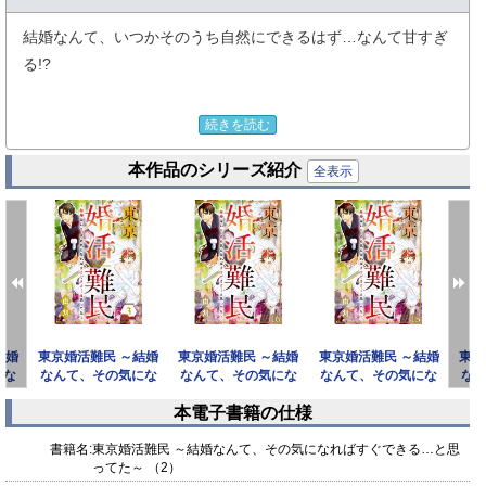
結婚なんて、いつかそのうち自然にできるはず…なんて甘すぎ
る!?
岬春花は商社に務める33歳。
続きを読む
同期の佐野和哉とは新卒の時から付き合っていて、10年記念日
本作品のシリーズ紹介
に「話がある」と言われ食事に行くことに。
全表示
まわりからはプロポーズだとはやし立てられるが、実は5年前
に一度プロポーズを断っていた春花。
今度こそ和哉の気持ちに応えて、海外赴任が決まった彼につい
ていこうと思うが……？
スペックは悪くないはずなのに何故かうまくいかない！
結婚
東京婚活難民 ～結婚
東京婚活難民 ～結婚
東京婚活難民 ～結婚
東京
恋愛ご無沙汰男女の残念な婚活奮闘ストーリー！
にな
なんて、その気にな
なんて、その気にな
なんて、その気にな
な
…と
ればすぐできる…と
ればすぐできる…と
ればすぐできる…と
れ
本電子書籍の仕様
思っ
思っ
思っ
※「comic meltyKILL」に収録されています。重複購入にご注
prev
next
意ください。
書籍名:
東京婚活難民 ～結婚なんて、その気になればすぐできる…と思
ってた～ （2）