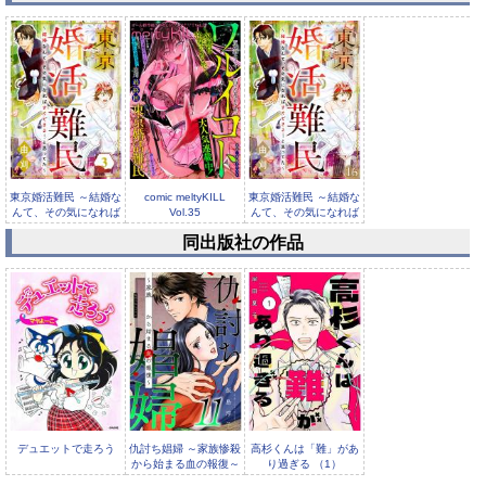
東京婚活難民 ～結婚な
comic meltyKILL
東京婚活難民 ～結婚な
んて、その気になれば
Vol.35
んて、その気になれば
すぐで...
すぐで...
同出版社の作品
comic meltyKILL
Vol.34
デュエットで走ろう
仇討ち娼婦 ～家族惨殺
高杉くんは「難」があ
から始まる血の報復～
り過ぎる （1）
（11）