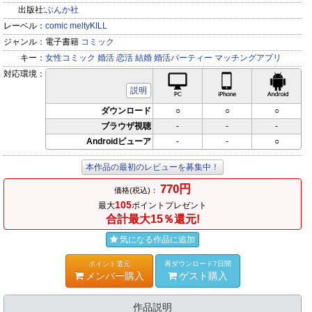
出版社:
ぶんか社
レーベル：
comic meltyKILL
ジャンル：
電子書籍
コミック
キー：
女性コミック
婚活
恋活
結婚
婚活パーティー
マッチングアプリ
対応環境：
PC対応
iPhone対応
Andr
説明
ダウンロード
○
○
○
ブラウザ視聴
-
-
-
Androidビューア
-
-
○
本作品の最初のレビューを募集中！
770円
価格(税込)：
105
最大
ポイントプレゼント
合計最大15％還元!
気になる作品に追加
ポイント還元
再ダウンロード7日間
メンバー購入
ゲスト購入
作品説明