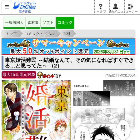
電子書籍
ヘルプ
Myメニュ
コーナー
一般向同人
素材集
ソフト
コミック
>
>
>
トップ
コミック・ノベル
由刈
東京婚活難民 ～結婚なんて、その気になればすぐできる…と思ってた～
（2）
東京婚活難民 ～結婚なんて、その気になればすぐでき
る…と思ってた～ （2）
最大15％還元対象
作品ID:ITM0313604