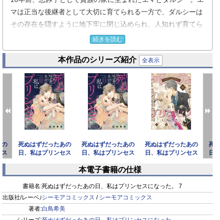
マは正当な後継者として大切に育てられる一方で、ダルシーは
その存在を隠すように地下牢に閉じ込められ、人知れず育てら
れる。
続きを読む
もちろん、ダルシーを取り巻く環境は悲惨なもので、食料も十
本作品のシリーズ紹介
分に与えられず、教育も受けられず、あるのは最低限の水と知
全表示
識、そして少しの絵本だけ。
そんな毎日を過ごしていたある日、老朽化で地下牢の扉が壊れ
てしまう。突如、開けた世界にダルシーは一歩ずつ踏み出して
いく。初めて見た世界、触れた花、出会ったマーロン王子…。
ダルシーはマーロン王子の優しさに触れ、少しずつ彼に惹かれ
ていく。しかしそんな彼女を待っていたのは、瓜二つの顔を持
あの
死ぬはずだったあの
死ぬはずだったあの
死ぬはずだったあの
死
つエマ。
セス
日、私はプリンセス
日、私はプリンセス
日、私はプリンセス
日
自身が忌み子と呼ばれる「双子」であることを知ったエマは、
になった。 12
になった。 11
になった。【描き下
に
本電子書籍の仕様
ろしお
ダルシーの存在を消そうとして――…！？ 【恋するソワレ】
prev
next
書籍名:
死ぬはずだったあの日、私はプリンセスになった。 7
出版社/レーベル:
シーモアコミックス
/
シーモアコミックス
著者:
白鳥希美