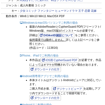
シリーズ:
死ぬはずだったあの日、私はプリンセスになった。
ジャンル：
成人向書籍 コミック
キー：
少女コミック
ファンタジー
ヒューマンドラマ
王子
恋愛
花嫁
動作条件：
Win8.1 Win10 Win11 MacOSX PDF
Windows＆macOSパソコンでご利用の場合
最新のAdobeReaderとCypherGuard PDF(フリーソフト/
Windows版、macOS版)のインストールが必要です。
詳細は
をご参照ください。
DiGiketID認証について
仮想環境では動作しません。
詳しくは上記ページをご参
照ください。
(作品コード：113816)
iPhone、iPadでご利用の場合
本作品は
が必要です。作品
iOS用 CypherGuard PDF
によってはオマケが同梱されていない場合があります。
ダウンロードの仕方
Android用専用アプリでご利用の場合
本体タイトルはデジケットAndroidビューアに対応してい
ます。
ご購入手続き後、
を起動しアプ
デジケットビューア
リ内でダウンロードすることで視聴可能です。
ダウンロードの仕方
Androidでご利用の場合