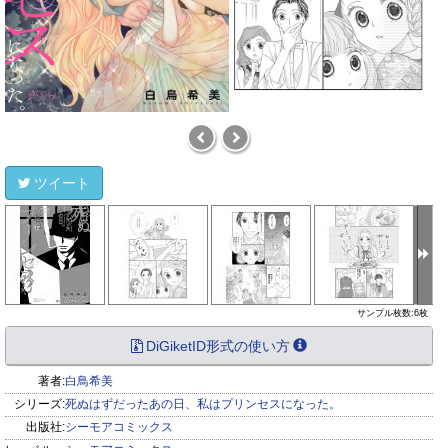
ツイート
サンプル枚数:6枚
DiGiketID形式の使い方
著者:
白鳥希美
シリーズ:
死ぬはずだったあの日、私はプリンセスになった。
出版社:
シーモアコミックス