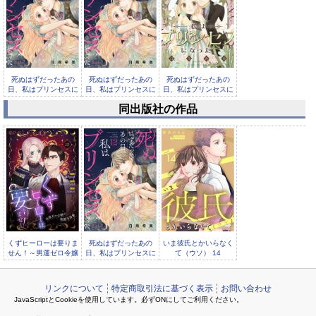
死ぬはずだったあの
死ぬはずだったあの
死ぬはずだったあの
日、私はプリンセスに
日、私はプリンセスに
日、私はプリンセスに
なった。 ...
なった。 ...
なった。【...
同出版社の作品
死ぬはずだったあの
日、私はプリンセスに
なった。【...
くずヒーローは要りま
死ぬはずだったあの
いま彼氏とかいらなく
せん！～男運ゼロ令嬢
日、私はプリンセスに
て（ウソ） 14
の華麗な復讐～（フル
なった。 12
リンクについて
特定商取引法に基づく表示
お問い合わせ
JavaScriptとCookieを使用しています。必ずONにしてご利用ください。