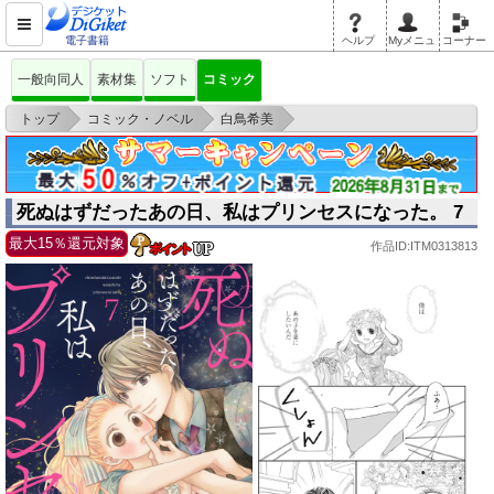
電子書籍
ヘルプ
Myメニュ
コーナー
一般向同人
素材集
ソフト
コミック
>
>
>
トップ
コミック・ノベル
白鳥希美
死ぬはずだったあの日、私はプリンセスになった。 7
死ぬはずだったあの日、私はプリンセスになった。 7
最大15％還元対象
作品ID:ITM0313813