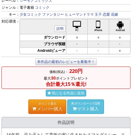
レーベル：
シーモアコミックス
ジャンル：
電子書籍
コミック
キー：
少女コミック
ファンタジー
ヒューマンドラマ
王子
恋愛
花嫁
対応環境：
PC対応
iPhone対応
Andr
説明
ダウンロード
○
○
○
ブラウザ視聴
-
-
-
Androidビューア
-
-
○
本作品の最初のレビューを募集中！
220円
価格(税込)：
30
最大
ポイントプレゼント
合計最大15％還元!
気になる作品に追加
ポイント還元
再ダウンロード7日間
メンバー購入
ゲスト購入
作品説明
16年前、忌み子として貴族の家に生まれたエマとダルシー。エ