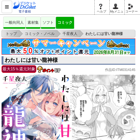
電子書籍
ヘルプ
Myメニュ
コーナー
一般向同人
素材集
ソフト
コミック
>
>
>
トップ
コミック・ノベル
千星夜人
わたしには甘い龍神様
わたしには甘い龍神様
最大15％還元対象
作品ID:ITM0314145