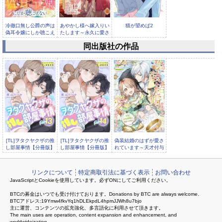
冷徹口無し公爵の声は
あやかし様へ嫁入りい
猫が望めば2
偽耳令嬢にしか聴こえ
たします～永久に愛さ
ない【小...
れて幸せ...
同出版社の作品
猫が望めば 14匹目
[TL]ヲタクヤクザの推
[TL]ヲタクヤクザの推
偽装結婚のはずが愛さ
し部屋事情【分冊版】
し部屋事情【分冊版】
れています～天才付与
13話
14話
術師は隣国で休暇中～
リンクについて
特定商取引法に基づく表示
お問い合わせ
JavaScriptとCookieを使用しています。必ずONにしてご利用ください。
BTCの募金はいつでも受け付けております。Donations by BTC are always welcome.
BTCアドレス:19Ymw4fkvYq1hDLEkpdL4hpmJJWh8u7bjo
主に運営、コンテンツの拡充強化、多言語化に利用させて頂きます。
The main uses are operation, content expansion and enhancement, and
worldwideization.