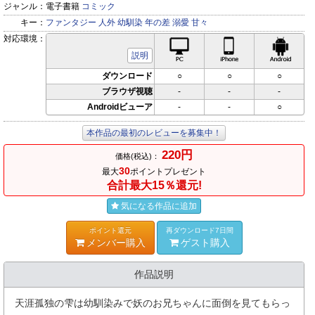
ジャンル：
電子書籍
コミック
キー：
ファンタジー
人外
幼馴染
年の差
溺愛
甘々
対応環境：
PC対応
iPhone対応
Andr
説明
ダウンロード
○
○
○
ブラウザ視聴
-
-
-
Androidビューア
-
-
○
本作品の最初のレビューを募集中！
220円
価格(税込)：
30
最大
ポイントプレゼント
合計最大15％還元!
気になる作品に追加
ポイント還元
再ダウンロード7日間
メンバー購入
ゲスト購入
作品説明
天涯孤独の雫は幼馴染みで妖のお兄ちゃんに面倒を見てもらっ