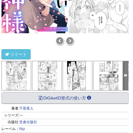
ツイート
DiGiketID形式の使い方
著者:
千星夜人
シリーズ:
---
出版社:
笠倉出版社
レーベル：
Niμ