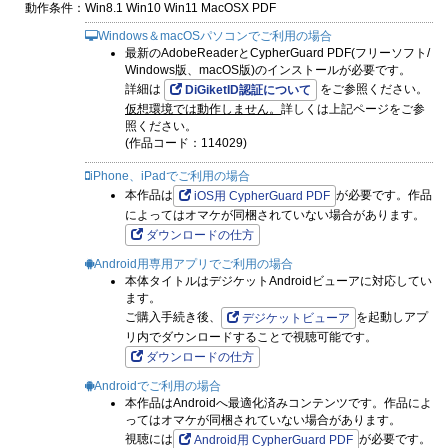
動作条件：
Win8.1 Win10 Win11 MacOSX PDF
Windows＆macOSパソコンでご利用の場合
最新のAdobeReaderとCypherGuard PDF(フリーソフト/
Windows版、macOS版)のインストールが必要です。
詳細は
をご参照ください。
DiGiketID認証について
仮想環境では動作しません。
詳しくは上記ページをご参
照ください。
(作品コード：114029)
iPhone、iPadでご利用の場合
本作品は
が必要です。作品
iOS用 CypherGuard PDF
によってはオマケが同梱されていない場合があります。
ダウンロードの仕方
Android用専用アプリでご利用の場合
本体タイトルはデジケットAndroidビューアに対応してい
ます。
ご購入手続き後、
を起動しアプ
デジケットビューア
リ内でダウンロードすることで視聴可能です。
ダウンロードの仕方
Androidでご利用の場合
本作品はAndroidへ最適化済みコンテンツです。作品によ
ってはオマケが同梱されていない場合があります。
視聴には
が必要です。
Android用 CypherGuard PDF