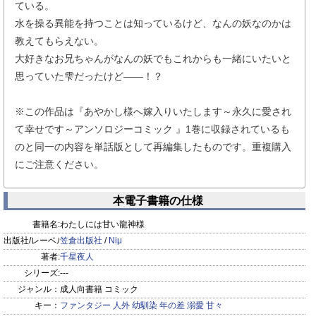
ている。
水を操る異能を持つことは知っているけど、なんの妖なのかは
教えてもらえない。
大好きなお兄ちゃんがなんの妖でもこれからも一緒にいたいと
思っていた雫だったけど――！？
※この作品は『あやかし様へ嫁入りいたします～永久に愛され
て幸せです～アンソロジーコミック 』1巻に収録されているも
のと同一の内容を単話版として再編集したものです。重複購入
にご注意ください。
本電子書籍の仕様
書籍名:
わたしには甘い龍神様
出版社/レーベル:
笠倉出版社
/
Niμ
著者:
千星夜人
シリーズ:
---
ジャンル：
成人向書籍 コミック
キー：
ファンタジー
人外
幼馴染
年の差
溺愛
甘々