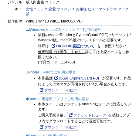
ジャンル：
成人向書籍 コミック
キー：
女性コミック
恋愛
サスペンス
お嬢様
ヒューマンドラマ
ダーク
系
動作条件：
Win8.1 Win10 Win11 MacOSX PDF
Windows＆macOSパソコンでご利用の場合
最新のAdobeReaderとCypherGuard PDF(フリーソフト/
Windows版、macOS版)のインストールが必要です。
詳細は
をご参照ください。
DiGiketID認証について
仮想環境では動作しません。
詳しくは上記ページをご参
照ください。
(作品コード：114700)
iPhone、iPadでご利用の場合
本作品は
が必要です。作品
iOS用 CypherGuard PDF
によってはオマケが同梱されていない場合があります。
ダウンロードの仕方
Android用専用アプリでご利用の場合
本体タイトルはデジケットAndroidビューアに対応してい
ます。
ご購入手続き後、
を起動しアプ
デジケットビューア
リ内でダウンロードすることで視聴可能です。
ダウンロードの仕方