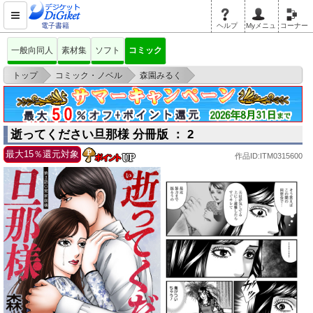
電子書籍
ヘルプ
Myメニュ
コーナー
一般向同人
素材集
ソフト
コミック
>
>
>
トップ
コミック・ノベル
森園みるく
逝ってください旦那様 分冊版 ： 2
逝ってください旦那様 分冊版 ： 2
最大15％還元対象
作品ID:ITM0315600