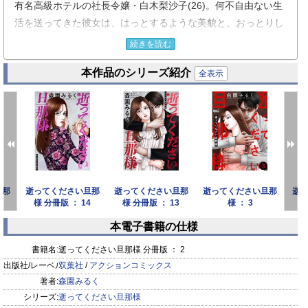
有名高級ホテルの社長令嬢・白木梨沙子(26)。何不自由ない生
活を送ってきた彼女は、はっとするような美貌と、おっとりし
た素直で優しい性格を持ち、言い寄る男は数あれど、男性に対
続きを読む
してはかなり奥手。そんな彼女は、とあるパーティーでテレビ
本作品のシリーズ紹介
でも人気の超イケメン弁護士・石野雅也と出会い即座に恋に落
全表示
ちる!!
理想の男性からプロポーズされとんとん拍子で結婚することに
なった彼女は幸せの絶頂を噛みしめる。そして1年後――大学
の同窓会で「夫絶命帳」というサイトが話題になっていること
を知る梨沙子。それは夫に苦しめられたあげく結婚生活に絶望
した妻たちの悩みや愚痴、さらには夫が弱って死ぬ方法までが
旦那
逝ってください旦那
逝ってください旦那
逝ってください旦那
逝
投稿される過激なサイトだった!!
様 分冊版 ： 14
様 分冊版 ： 13
様 ： 3
様
自分とは全く無縁の世界だと眉をひそめる梨沙子…その後に待
本電子書籍の仕様
ち受ける過酷な運命をその時の彼女は知る由もなかった……
prev
next
書籍名:
逝ってください旦那様 分冊版 ： 2
※ 毒りんごcomic ： 106 収録作品
出版社/レーベル:
双葉社
/
アクションコミックス
著者:
森園みるく
シリーズ:
逝ってください旦那様