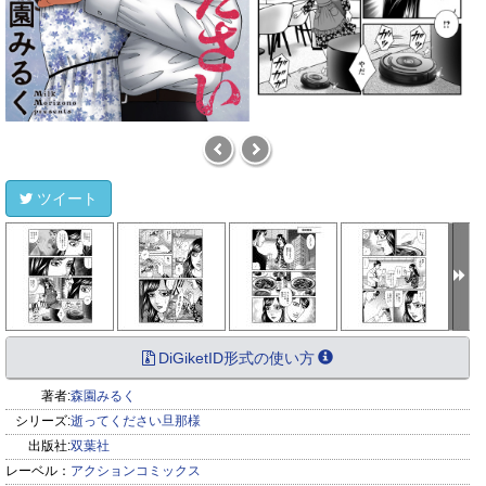
ツイート
DiGiketID形式の使い方
著者:
森園みるく
シリーズ:
逝ってください旦那様
出版社:
双葉社
レーベル：
アクションコミックス