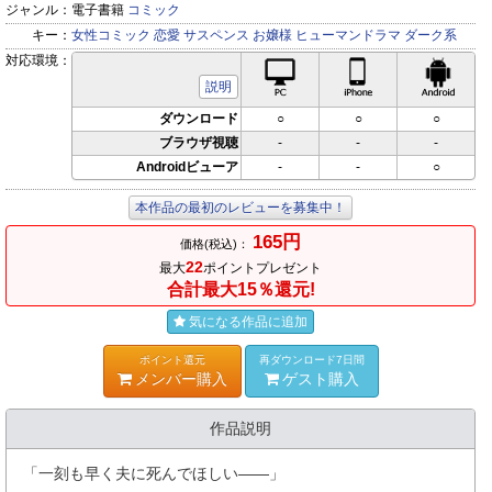
ジャンル：
電子書籍
コミック
キー：
女性コミック
恋愛
サスペンス
お嬢様
ヒューマンドラマ
ダーク系
対応環境：
PC対応
iPhone対応
Andr
説明
ダウンロード
○
○
○
ブラウザ視聴
-
-
-
Androidビューア
-
-
○
本作品の最初のレビューを募集中！
165円
価格(税込)：
22
最大
ポイントプレゼント
合計最大15％還元!
気になる作品に追加
ポイント還元
再ダウンロード7日間
メンバー購入
ゲスト購入
作品説明
「一刻も早く夫に死んでほしい――」