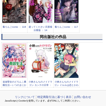
毒りんごcomic ： 118
逝ってください旦那様
毒りんごcomic ： 117
分冊版 ： 14
同出版社の作品
逝ってください旦那様
分冊版 ： 13
追放聖女のどろんこ農
小林さんちのメイドラ
小林さんちのメイドラ
園生活～いつのまにか
ゴン カンナの日常 ：
ゴン イルルは恋とかわ
隣国を救ってしまいま
16
かりません！ ：
リンクについて
特定商取引法に基づく表示
お問い合わせ
JavaScriptとCookieを使用しています。必ずONにしてご利用ください。