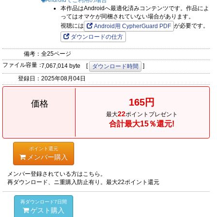
Androidでご利用の場合
本作品はAndroidへ最適化済みコンテンツです。作品によ
ってはオマケが同梱されていない場合があります。
視聴には
が必要です。
Android用 CypherGuard PDF
ダウンロードの仕方
備考：
全25ページ
ファイル容量：
7,067,014 byte [
]
ダウンロード時間
登録日：
2025年08月04日
165円
価格
22
最大
ポイントプレゼント
合計最大15％還元!
ポイント還元
メンバー購入
メンバー登録されている方はこちら。
再ダウンロード、ニ重購入防止有り。最大22ポイント還元
再ダウンロード7日間
ゲスト購入