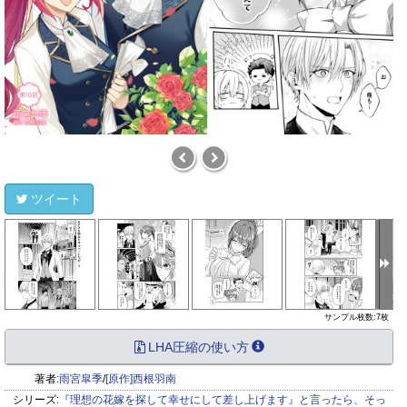
ツイート
サンプル枚数:7枚
LHA圧縮の使い方
著者:
雨宮皐季
/
[原作]西根羽南
シリーズ:
『理想の花嫁を探して幸せにして差し上げます』と言ったら、そっ