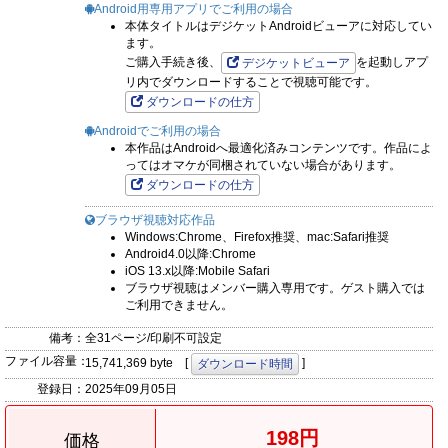
Android用専用アプリでご利用の場合
本体タイトルはデジケットAndroidビューアに対応してい
ます。
ご購入手続き後、
を起動しアプ
デジケットビューア
リ内でダウンロードすることで視聴可能です。
ダウンロードの仕方
Androidでご利用の場合
本作品はAndroidへ最適化済みコンテンツです。作品によ
ってはオマケが同梱されていない場合があります。
ダウンロードの仕方
ブラウザ視聴対応作品
Windows:Chrome、Firefox推奨、mac:Safari推奨
Android4.0以降:Chrome
iOS 13.x以降:Mobile Safari
ブラウザ視聴はメンバー購入専用です。ゲスト購入では
ご利用できません。
備考：
全31ページ/印刷不可設定
ファイル容量：
15,741,369 byte [
]
ダウンロード時間
登録日：
2025年09月05日
198円
価格