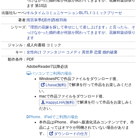
っけなかった婚約者が何故か関わってきますが、花嫁斡旋頑張り
棄（？）ラブコメディ！
ます 第10話
出版社/レーベル:
キルタイムコミュニケーションBL/TL
/
コミックブリーゼ
著者:
雨宮皐季
/
[原作]西根羽南
シリーズ:
『理想の花嫁を探して幸せにして差し上げます』と言ったら、そ
っけなかった婚約者が何故か関わってきますが、花嫁斡旋頑張り
ます
ジャンル：
成人向書籍 コミック
キー：
女性向け
ファンタジー
コメディ
異世界
恋愛
婚約破棄
動作条件：
PDF
AdobeReader7以降必須
パソコンでご利用の場合
WindowsPCで作品ファイルをダウンロード後、
で解凍を行って作品をお楽しみくださ
Lhasa(無料)
い。
macで作品ファイルをダウンロード後、
で解凍を行って作品をお楽しみく
HappyLHA(無料)
ださい。
iPhone、iPadでご利用の場合
本作品はiPhone、iPadへ最適化済みコンテンツです。作
品によってはオマケが同梱されていない場合がありま
す。
ダウンロードの仕方