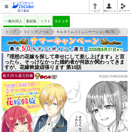
電子書籍
ヘルプ
Myメニュ
コーナー
一般向同人
素材集
ソフト
コミック
>
>
>
トップ
コミック/ノベル
キルタイムコミュニケーションBL/TL
『理想の花嫁を探して幸せにして差し上げます』と言ったら、そっけなかっ
た婚約者が何
『理想の花嫁を探して幸せにして差し上げます』と言
ったら、そっけなかった婚約者が何故か関わってきま
すが、花嫁斡旋頑張ります 第10話
最大15％還元対象
作品ID:ITM0318106