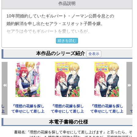
作品説明
10年間婚約していたギルバート・ノーマン公爵令息との
婚約解消を申し出たセアラ・エリオット子爵令嬢。
セアラは今でもギルバートを愛しているが、
彼の冷たい態度や他の女性と親しくする姿を目の当たりにし、
続きを読む
自分が愛されていない、またふさわしい相手ではないと感じ、
本作品のシリーズ紹介
身を引くことを決意する。
全表示
しかし、そんなセアラの申し出は……なぜか拒否されてしま
う！？
驚きながらも、ギルバートの真意と幸せを考えたセアラは、
自分に代わる“完璧な花嫁”を探し出し、斡旋しようと決意する
探し
『理想の花嫁を探し
『理想の花嫁を探し
『理想の花嫁を探し
『
のだが──
し上
て幸せにして差し上
て幸せにして差し上
て幸せにして差し上
て
た
げます』と言った
げます』と言った
げます』と言った
げ
本電子書籍の仕様
ら、そっ
ら、そっ
ら、そっ
「異世界漫画原作大賞」金賞受賞作品が待望の連載スタート！
prev
next
暴走する子爵令嬢と、意地っ張りな公爵令息の織りなす婚約破
書籍名:
『理想の花嫁を探して幸せにして差し上げます』と言ったら、そ