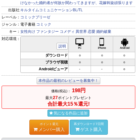
けなかった婚約者が何故か関わってきますが、花嫁斡旋頑張ります
出版社:
キルタイムコミュニケーションBL/TL
レーベル：
コミックブリーゼ
ジャンル：
電子書籍
コミック
キー：
女性向け
ファンタジー
コメディ
異世界
恋愛
婚約破棄
対応環境：
PC対応
iPhone対応
Andr
説明
ダウンロード
○
○
○
ブラウザ視聴
○
○
○
Androidビューア
-
-
○
本作品の最初のレビューを募集中！
198円
価格(税込)：
27
最大
ポイントプレゼント
合計最大15％還元!
気になる作品に追加
ポイント還元
再ダウンロード7日間
メンバー購入
ゲスト購入