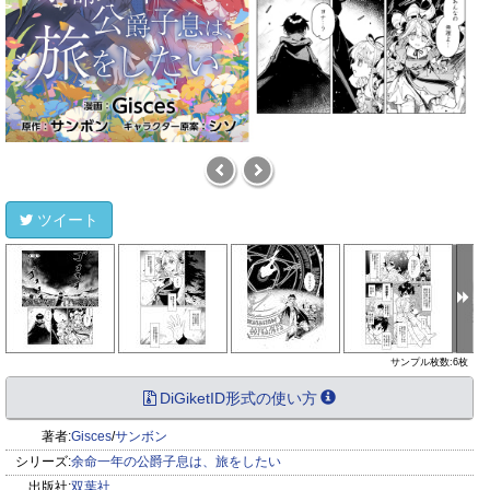
ツイート
サンプル枚数:6枚
DiGiketID形式の使い方
著者:
Gisces
/
サンボン
シリーズ:
余命一年の公爵子息は、旅をしたい
出版社:
双葉社