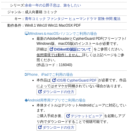
シリーズ:
余命一年の公爵子息は、旅をしたい
ジャンル：
成人向書籍 コミック
キー：
青年コミック
ファンタジー
ヒューマンドラマ
冒険
仲間
魔法
動作条件：
Win8.1 Win10 Win11 MacOSX PDF
Windows＆macOSパソコンでご利用の場合
最新のAdobeReaderとCypherGuard PDF(フリーソフト/
Windows版、macOS版)のインストールが必要です。
詳細は
をご参照ください。
DiGiketID認証について
仮想環境では動作しません。
詳しくは上記ページをご参
照ください。
(作品コード：116040)
iPhone、iPadでご利用の場合
本作品は
が必要です。作品
iOS用 CypherGuard PDF
によってはオマケが同梱されていない場合があります。
ダウンロードの仕方
Android用専用アプリでご利用の場合
本体タイトルはデジケットAndroidビューアに対応してい
ます。
ご購入手続き後、
を起動しアプ
デジケットビューア
リ内でダウンロードすることで視聴可能です。
ダウンロードの仕方