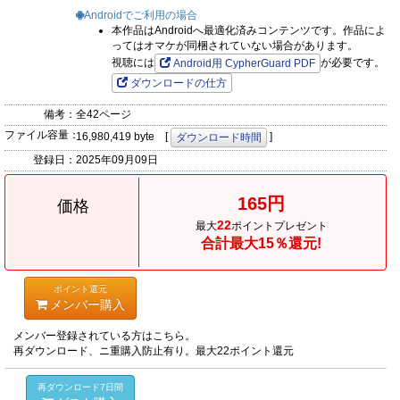
Androidでご利用の場合
本作品はAndroidへ最適化済みコンテンツです。作品によ
ってはオマケが同梱されていない場合があります。
視聴には
が必要です。
Android用 CypherGuard PDF
ダウンロードの仕方
備考：
全42ページ
ファイル容量：
16,980,419 byte [
]
ダウンロード時間
登録日：
2025年09月09日
165円
価格
22
最大
ポイントプレゼント
合計最大15％還元!
ポイント還元
メンバー購入
メンバー登録されている方はこちら。
再ダウンロード、ニ重購入防止有り。最大22ポイント還元
再ダウンロード7日間