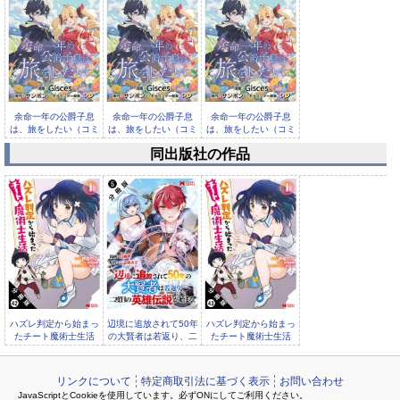
余命一年の公爵子息
余命一年の公爵子息
余命一年の公爵子息
は、旅をしたい（コミ
は、旅をしたい（コミ
は、旅をしたい（コミ
ック） 分...
ック） 分...
ック） 分...
同出版社の作品
余命一年の公爵子息
は、旅をしたい（コミ
ック） 分...
ハズレ判定から始まっ
辺境に追放されて50年
ハズレ判定から始まっ
たチート魔術士生活
の大賢者は若返り、二
たチート魔術士生活
（コミック） 分冊版
度目の英雄伝説が始
（コミック） 分冊版
リンクについて
特定商取引法に基づく表示
お問い合わせ
JavaScriptとCookieを使用しています。必ずONにしてご利用ください。