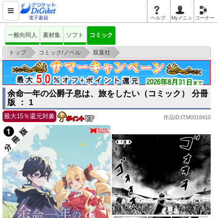
電子書籍
ヘルプ
Myメニュ
コーナー
一般向同人
素材集
ソフト
コミック
>
>
>
トップ
コミック/ノベル
双葉社
余命一年の公爵子息は、旅をしたい（コミック） 分冊版 ： 1
余命一年の公爵子息は、旅をしたい（コミック） 分冊
版 ： 1
最大15％還元対象
作品ID:ITM0318410