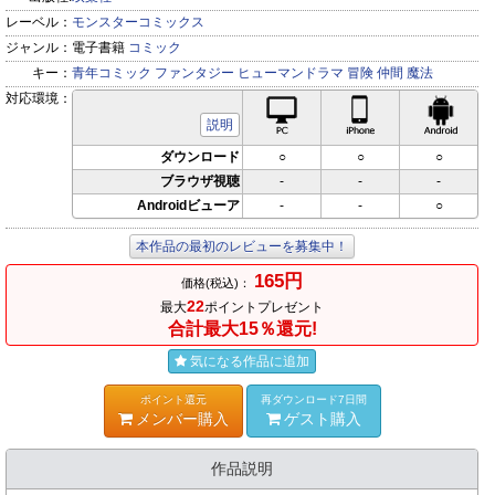
レーベル：
モンスターコミックス
ジャンル：
電子書籍
コミック
キー：
青年コミック
ファンタジー
ヒューマンドラマ
冒険
仲間
魔法
対応環境：
PC対応
iPhone対応
Andr
説明
ダウンロード
○
○
○
ブラウザ視聴
-
-
-
Androidビューア
-
-
○
本作品の最初のレビューを募集中！
165円
価格(税込)：
22
最大
ポイントプレゼント
合計最大15％還元!
気になる作品に追加
ポイント還元
再ダウンロード7日間
メンバー購入
ゲスト購入
作品説明