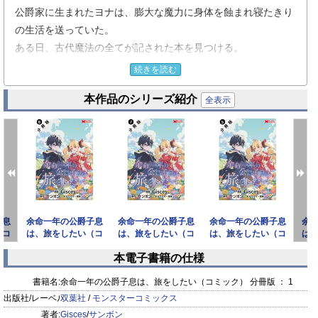
公爵家に生まれたヨナは、膨大な魔力に身体を蝕まれ寝たきり
の生活を送っていた。
ある日、古代魔法の全てが記された本を見つける。
そこに書いてあったのは【物体を操る魔法】……
続きを読む
「これが使えれば、普通に歩けるようになるかも」
本作品のシリーズ紹介
必死に努力し習得に成功したヨナだったが、
全表示
ある日、医師から余命が一年だと宣告されてしまう。
絶望の淵に立たされたヨナは、最後の望みとして
世界中の伝説を求めて旅に出る事を決める――。
子息
余命一年の公爵子息
余命一年の公爵子息
余命一年の公爵子息
余
（コ
は、旅をしたい（コ
は、旅をしたい（コ
は、旅をしたい（コ
は
ミック） 分冊版 ： 6
ミック） 分冊版 ： 7
ミック） 分冊版 ： 5
ミッ
本電子書籍の仕様
prev
next
書籍名:
余命一年の公爵子息は、旅をしたい（コミック） 分冊版 ： 1
出版社/レーベル:
双葉社
/
モンスターコミックス
著者:
Gisces
/
サンボン