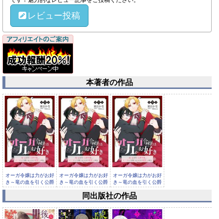
です！魅力的なレビュー記事をご投稿ください。
レビュー投稿
本著者の作品
オーガ令嬢は力がお好
オーガ令嬢は力がお好
オーガ令嬢は力がお好
き～竜の血を引く公爵
き～竜の血を引く公爵
き～竜の血を引く公爵
令嬢、オ...
令嬢、オ...
令嬢、オ...
同出版社の作品