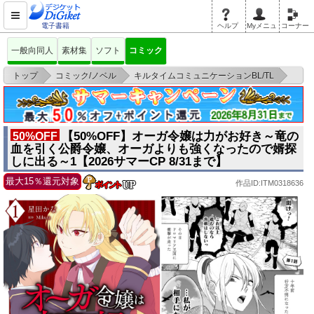
電子書籍
ヘルプ
Myメニュ
コーナー
一般向同人
素材集
ソフト
コミック
>
>
>
トップ
コミック/ノベル
キルタイムコミュニケーションBL/TL
【50%OFF】オーガ令嬢は力がお好き～竜の血を引く公爵令嬢、オーガより
も強くな
【50%OFF】オーガ令嬢は力がお好き～竜の
50%OFF
血を引く公爵令嬢、オーガよりも強くなったので婿探
しに出る～1【2026サマーCP 8/31まで】
最大15％還元対象
作品ID:ITM0318636