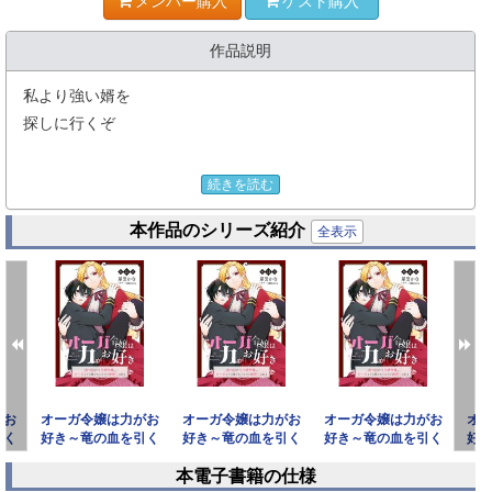
メンバー購入
ゲスト購入
作品説明
私より強い婿を
探しに行くぞ
長く行方不明であった『竜』の血を引く
続きを読む
公爵家の生き残りが見つかった。
本作品のシリーズ紹介
しかしその令嬢、ロメリィは『オーガ』に育てられてお
全表示
り…！？
そんな唯一の生き残りである彼女は
「自分よりも強い婿」を探すべく、
故郷であるらしい人間の王国に戻る。
そこで出会ったのは――…
がお
オーガ令嬢は力がお
オーガ令嬢は力がお
オーガ令嬢は力がお
オ
引く
好き～竜の血を引く
好き～竜の血を引く
好き～竜の血を引く
好
脳筋最強令嬢が立ちはだかる問題を力（物理）で
ガよ
公爵令嬢、オーガよ
公爵令嬢、オーガよ
公爵令嬢、オーガよ
公
本電子書籍の仕様
りも強
りも強
りも強
解決していくラブストーリー待望の第1巻！
prev
next