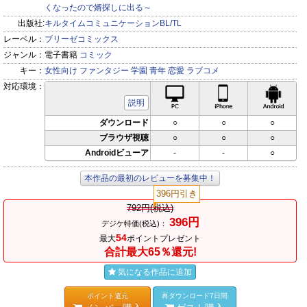
くなったので婿探しに出る～
出版社:
キルタイムコミュニケーションBL/TL
レーベル：
ブリーゼコミックス
ジャンル：
電子書籍
コミック
キー：
女性向け
ファンタジー
学園
青年
恋愛
ラブコメ
対応環境：
PC対応
iPhone対応
Andr
説明
ダウンロード
○
○
○
ブラウザ視聴
○
○
○
Androidビューア
-
-
○
本作品の最初のレビューを募集中！
396円引き
792円(税込)
396円
デジケ特価(税込)：
54
最大
ポイントプレゼント
合計最大65％還元!
気になる作品に追加
ポイント還元
再ダウンロード7日間