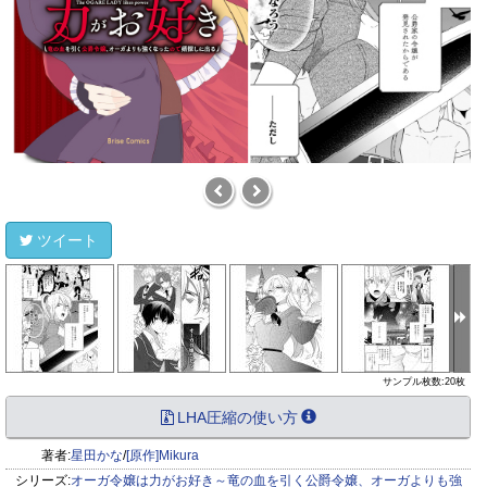
ツイート
サンプル枚数:20枚
LHA圧縮の使い方
著者:
星田かな
/
[原作]Mikura
シリーズ:
オーガ令嬢は力がお好き～竜の血を引く公爵令嬢、オーガよりも強