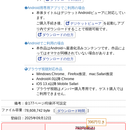
Android用専用アプリでご利用の場合
本体タイトルはデジケットAndroidビューアに対応してい
ます。
ご購入手続き後、
を起動しアプ
デジケットビューア
リ内でダウンロードすることで視聴可能です。
ダウンロードの仕方
Androidでご利用の場合
本作品はAndroidへ最適化済みコンテンツです。作品によ
ってはオマケが同梱されていない場合があります。
ダウンロードの仕方
ブラウザ視聴対応作品
Windows:Chrome、Firefox推奨、mac:Safari推奨
Android4.0以降:Chrome
iOS 13.x以降:Mobile Safari
ブラウザ視聴はメンバー購入専用です。ゲスト購入では
ご利用できません。
備考：
全177ページ/印刷不可設定
ファイル容量：
78,608,742 byte [
]
ダウンロード時間
登録日：
2025年09月12日
396円引き
792円(税込)