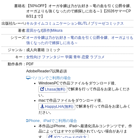
書籍名:
【50%OFF】オーガ令嬢は力がお好き～竜の血を引く公爵令嬢、
オーガよりも強くなったので婿探しに出る～1【2026サマーCP
8/31まで】
出版社/レーベル:
キルタイムコミュニケーションBL/TL
/
ブリーゼコミックス
著者:
星田かな
/
[原作]Mikura
シリーズ:
オーガ令嬢は力がお好き～竜の血を引く公爵令嬢、オーガよりも
強くなったので婿探しに出る～
ジャンル：
成人向書籍 コミック
キー：
女性向け
ファンタジー
学園
青年
恋愛
ラブコメ
動作条件：
PDF
AdobeReader7以降必須
パソコンでご利用の場合
WindowsPCで作品ファイルをダウンロード後、
で解凍を行って作品をお楽しみくださ
Lhasa(無料)
い。
macで作品ファイルをダウンロード後、
で解凍を行って作品をお楽しみく
HappyLHA(無料)
ださい。
iPhone、iPadでご利用の場合
本作品はiPhone、iPadへ最適化済みコンテンツです。作
品によってはオマケが同梱されていない場合がありま
す。
ダウンロードの仕方