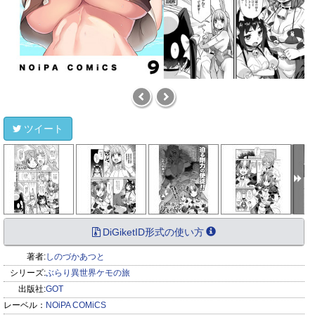
ツイート
DiGiketID形式の使い方
著者:
しのづかあつと
シリーズ:
ぶらり異世界ケモの旅
出版社:
GOT
レーベル：
NOiPA COMiCS