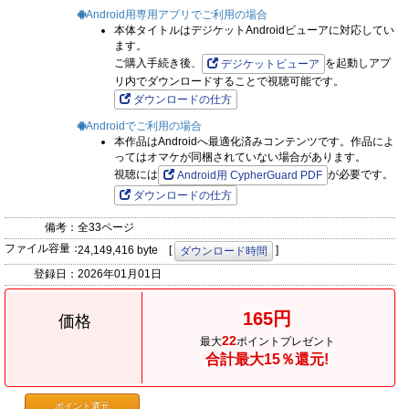
Android用専用アプリでご利用の場合
本体タイトルはデジケットAndroidビューアに対応してい
ます。
ご購入手続き後、
を起動しアプ
デジケットビューア
リ内でダウンロードすることで視聴可能です。
ダウンロードの仕方
Androidでご利用の場合
本作品はAndroidへ最適化済みコンテンツです。作品によ
ってはオマケが同梱されていない場合があります。
視聴には
が必要です。
Android用 CypherGuard PDF
ダウンロードの仕方
備考：
全33ページ
ファイル容量：
24,149,416 byte [
]
ダウンロード時間
登録日：
2026年01月01日
165円
価格
22
最大
ポイントプレゼント
合計最大15％還元!
ポイント還元