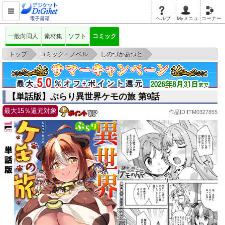
電子書籍
ヘルプ
Myメニュ
コーナー
一般向同人
素材集
ソフト
コミック
>
>
>
トップ
コミック・ノベル
しのづかあつと
【単話版】ぶらり異世界ケモの旅 第9話
【単話版】ぶらり異世界ケモの旅 第9話
最大15％還元対象
作品ID:ITM0327855