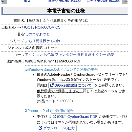
2話
旅 2
世界ケモの旅 第12話
世界ケモの旅 第11話
世界
】
本電子書籍の仕様
prev
next
書籍名:
【単話版】ぶらり異世界ケモの旅 第9話
出版社/レーベル:
GOT
/
NOiPA COMiCS
著者:
しのづかあつと
シリーズ:
ぶらり異世界ケモの旅
ジャンル：
成人向書籍 コミック
キー：
アクション
お色気
ファンタジー
異世界系
セクシー
恋愛
動作条件：
Win8.1 Win10 Win11 MacOSX PDF
Windows＆macOSパソコンでご利用の場合
最新のAdobeReaderとCypherGuard PDF(フリーソフト/
Windows版、macOS版)のインストールが必要です。
詳細は
をご参照ください。
DiGiketID認証について
仮想環境では動作しません。
詳しくは上記ページをご参
照ください。
(作品コード：120089)
iPhone、iPadでご利用の場合
本作品は
が必要です。作品
iOS用 CypherGuard PDF
によってはオマケが同梱されていない場合があります。
ダウンロードの仕方