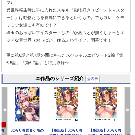
フ♪
異世界転生時に手に入れたスキル『動物好き（ビーストマスタ
ー）』は動物たちを眷属にできるというもの。でもコレ、ケモ
ミミ少女達にも有効で！？
珠玉のおっぱいマイスター・しのづかあつとが描くちょっとエ
ッチな異世界（おっぱい）ゆるふわライフ、開幕です！
更に第6話と第7話の間にあったスペシャルエピソード2編『第
6.5話』『第6.7話』も特別収録☆
本作品のシリーズ紹介
全表示
り異
ぶらり異世界ケモの
【単話版】ぶらり異
【単話版】ぶらり異
【