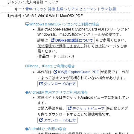
ジャンル：
成人向書籍 コミック
キー：
青年コミック
背徳
主婦
シリアス
ヒューマンドラマ
執着
動作条件：
Win8.1 Win10 Win11 MacOSX PDF
Windows＆macOSパソコンでご利用の場合
最新のAdobeReaderとCypherGuard PDF(フリーソフト/
Windows版、macOS版)のインストールが必要です。
詳細は
をご参照ください。
DiGiketID認証について
仮想環境では動作しません。
詳しくは上記ページをご参
照ください。
(作品コード：122373)
iPhone、iPadでご利用の場合
本作品は
が必要です。作品
iOS用 CypherGuard PDF
によってはオマケが同梱されていない場合があります。
ダウンロードの仕方
Android用専用アプリでご利用の場合
本体タイトルはデジケットAndroidビューアに対応してい
ます。
ご購入手続き後、
を起動しアプ
デジケットビューア
リ内でダウンロードすることで視聴可能です。
ダウンロードの仕方
Androidでご利用の場合