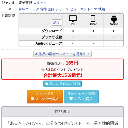
ジャンル：
電子書籍
コミック
キー：
青年コミック
背徳
主婦
シリアス
ヒューマンドラマ
執着
対応環境：
PC対応
iPhone対応
Andr
説明
ダウンロード
○
○
○
ブラウザ視聴
-
-
-
Androidビューア
-
-
○
本作品の最初のレビューを募集中！
165円
価格(税込)：
22
最大
ポイントプレゼント
合計最大15％還元!
気になる作品に追加
ポイント還元
再ダウンロード7日間
メンバー購入
ゲスト購入
作品説明
「あるきっかけから、自分をつけ狙うストーカー男と性的関係