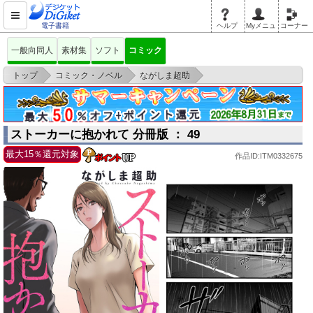
電子書籍
ヘルプ
Myメニュ
コーナー
一般向同人
素材集
ソフト
コミック
>
>
>
トップ
コミック・ノベル
ながしま超助
ストーカーに抱かれて 分冊版 ： 49
ストーカーに抱かれて 分冊版 ： 49
最大15％還元対象
作品ID:ITM0332675