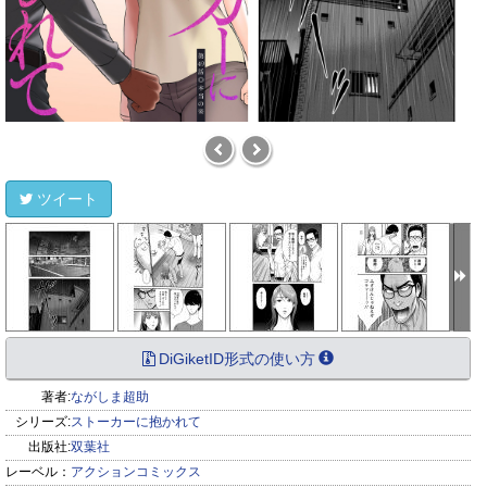
ツイート
DiGiketID形式の使い方
著者:
ながしま超助
シリーズ:
ストーカーに抱かれて
出版社:
双葉社
レーベル：
アクションコミックス