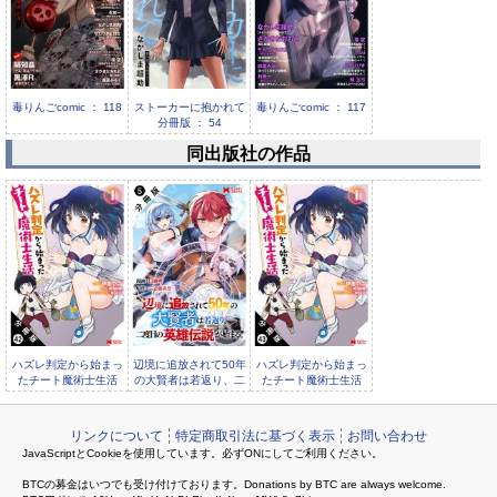
毒りんごcomic ： 118
ストーカーに抱かれて
毒りんごcomic ： 117
分冊版 ： 54
同出版社の作品
ストーカーに抱かれて
分冊版 ： 53
ハズレ判定から始まっ
辺境に追放されて50年
ハズレ判定から始まっ
たチート魔術士生活
の大賢者は若返り、二
たチート魔術士生活
（コミック） 分冊版
度目の英雄伝説が始
（コミック） 分冊版
リンクについて
特定商取引法に基づく表示
お問い合わせ
JavaScriptとCookieを使用しています。必ずONにしてご利用ください。
BTCの募金はいつでも受け付けております。Donations by BTC are always welcome.