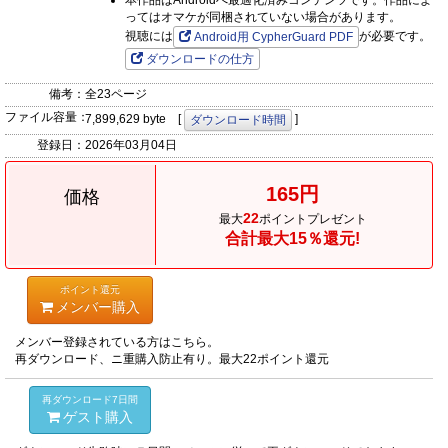
本作品はAndroidへ最適化済みコンテンツです。作品によ
ってはオマケが同梱されていない場合があります。
視聴には
が必要です。
Android用 CypherGuard PDF
ダウンロードの仕方
備考：
全23ページ
ファイル容量：
7,899,629 byte [
]
ダウンロード時間
登録日：
2026年03月04日
165円
価格
22
最大
ポイントプレゼント
合計最大15％還元!
ポイント還元
メンバー購入
メンバー登録されている方はこちら。
再ダウンロード、ニ重購入防止有り。最大22ポイント還元
再ダウンロード7日間
ゲスト購入