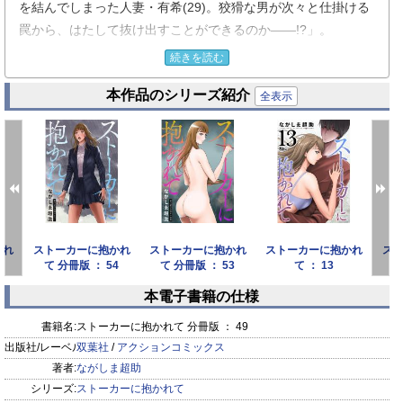
を結んでしまった人妻・有希(29)。狡猾な男が次々と仕掛ける
罠から、はたして抜け出すことができるのか――!?」。
織川有希(29)はモラハラ夫・健二(35)との離婚を秘かに意識し
続きを読む
ている専業主婦。そんな時、友人の素子からマッチングアプリ
本作品のシリーズ紹介
を強引に薦められ、登録させられる。会いたいという男のメッ
全表示
セージをスルーしていた有希だが、ある画家の個展会場で、彼
女の前にメッセージを送っていた年下男・大神(25)が突如現れ
て……地獄の季節がいま始まる!!
※ 毒りんごcomic ： 113 収録作品
かれ
ストーカーに抱かれ
ストーカーに抱かれ
ストーカーに抱かれ
ス
0
て 分冊版 ： 54
て 分冊版 ： 53
て ： 13
て
本電子書籍の仕様
prev
next
書籍名:
ストーカーに抱かれて 分冊版 ： 49
出版社/レーベル:
双葉社
/
アクションコミックス
著者:
ながしま超助
シリーズ:
ストーカーに抱かれて