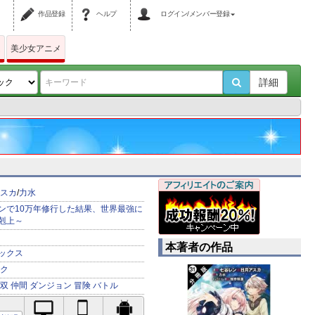
作品登録
ヘルプ
ログイン/メンバー登録
ム
美少女アニメ
詳細
スカ
/
力水
ンで10万年修行した結果、世界最強に
剋上～
本著者の作品
ックス
ク
双
仲間
ダンジョン
冒険
バトル
PC対応
iPhone対応
Android対応