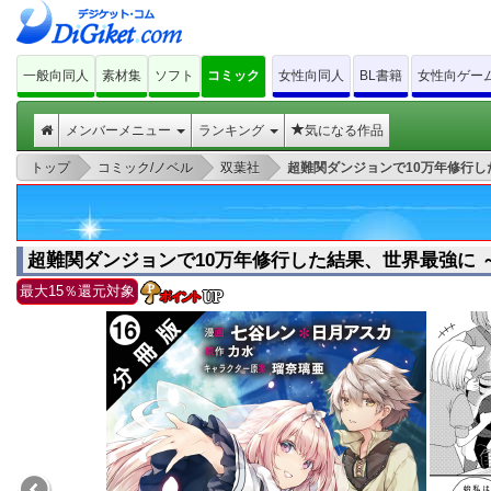
一般向同人
素材集
ソフト
コミック
女性向同人
BL書籍
女性向ゲー
メンバーメニュー
ランキング
気になる作品
>
>
>
トップ
コミック/ノベル
双葉社
超難関ダンジョンで10万年修行し
超難関ダンジョンで10万年修行した結果、世界最強に ～
最大15％還元対象