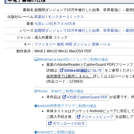
書籍名:
超難関ダンジョンで10万年修行した結果、世界最強に ～最弱無
出版社/レーベル:
双葉社
/
モンスターコミックス
著者:
七谷レン
/
日月アスカ
/
力水
シリーズ:
超難関ダンジョンで10万年修行した結果、世界最強に ～最弱
ジャンル：
成人向書籍 コミック
キー：
ファンタジー
無双
仲間
ダンジョン
冒険
バトル
動作条件：
Win8.1 Win10 Win11 MacOSX PDF
Windows＆macOSパソコンでご利用の場合
最新のAdobeReaderとCypherGuard PDF(フリ
詳細は
をご参照ください
DiGiketID認証について
仮想環境では動作しません。
詳しくは上記ページをご
(作品コード：123863)
iPhone、iPadでご利用の場合
本作品は
が必要です。
iOS用 CypherGuard PDF
Android用専用アプリでご利用の場合
本体タイトルはデジケットAndroidビューアに対応し
ご購入手続き後、
を起動しア
デジケットビューア
ダウンロードの仕方
Androidでご利用の場合