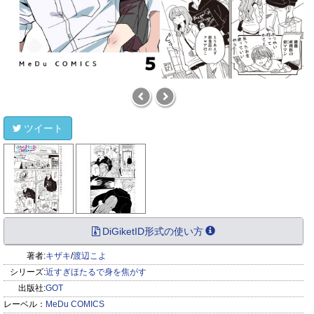
ツイート
DiGiketID形式の使い方
著者:
キザキ
/
渡辺こよ
シリーズ:
近すぎほたるで身を焦がす
出版社:
GOT
レーベル：
MeDu COMICS