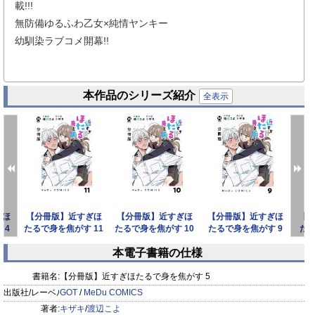
載!!!
無防備ゆるふわ乙女×純情ヤンキー
幼馴染ラブコメ開幕!!
本作品のシリーズ紹介
全表示
ぎほ
【分冊版】近すぎほ
【分冊版】近すぎほ
【分冊版】近すぎほ
【
 4
たるで身を焦がす 11
たるで身を焦がす 10
たるで身を焦がす 9
たる
本電子書籍の仕様
prev
next
書籍名:
【分冊版】近すぎほたるで身を焦がす 5
出版社/レーベル:
GOT
/
MeDu COMICS
著者:
キザキ
/
渡辺こよ