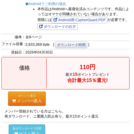
Androidでご利用の場合
本作品はAndroidへ最適化済みコンテンツです。作品によ
ってはオマケが同梱されていない場合があります。
視聴には
が必要です。
Android用 CypherGuard PDF
ダウンロードの仕方
備考：
全8ページ
ファイル容量：
2,833,369 byte [
]
ダウンロード時間
登録日：
2026年04月30日
110円
価格
15
最大
ポイントプレゼント
合計最大15％還元!
ポイント還元
メンバー購入
メンバー登録されている方はこちら。
再ダウンロード、ニ重購入防止有り。最大15ポイント還元
再ダウンロード7日間
ゲスト購入