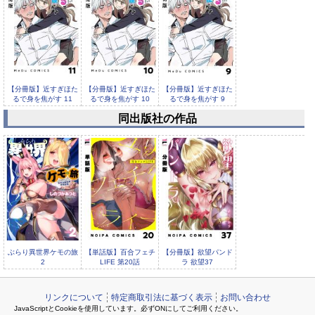
【分冊版】近すぎほた
【分冊版】近すぎほた
【分冊版】近すぎほた
るで身を焦がす 11
るで身を焦がす 10
るで身を焦がす 9
同出版社の作品
【分冊版】近すぎほた
るで身を焦がす 8
ぶらり異世界ケモの旅
【単話版】百合フェチ
【分冊版】欲望パンド
2
LIFE 第20話
ラ 欲望37
リンクについて
特定商取引法に基づく表示
お問い合わせ
JavaScriptとCookieを使用しています。必ずONにしてご利用ください。