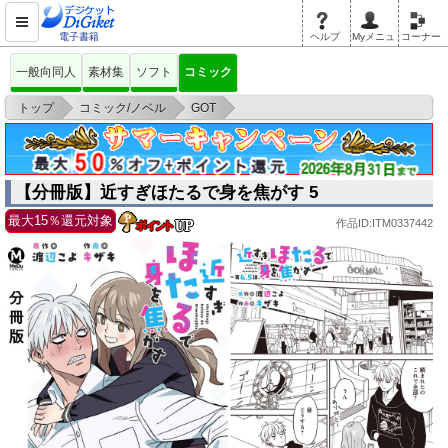
電子書籍
ヘルプ
Myメニュ
コーナー
一般向同人
素材集
ソフト
コミック
>
>
>
トップ
コミック/ノベル
GOT
【分冊版】近すぎほたるで身を焦がす 5
【分冊版】近すぎほたるで身を焦がす 5
最大15％還元対象
作品ID:ITM0337442