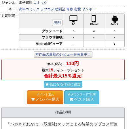
ジャンル：
電子書籍
コミック
キー：
青年コミック
ラブコメ
幼馴染
青春
恋愛
ヤンキー
対応環境：
PC対応
iPhone対応
Andr
説明
ダウンロード
○
○
○
ブラウザ視聴
-
-
-
Androidビューア
-
-
○
本作品の最初のレビューを募集中！
110円
価格(税込)：
15
最大
ポイントプレゼント
合計最大15％還元!
気になる作品に追加
ポイント還元
再ダウンロード7日間
メンバー購入
ゲスト購入
作品説明
「ハガネとわかば」(双葉社)タッグによる待望のラブコメ新連