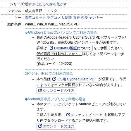
シリーズ:
近すぎほたるで身を焦がす
ジャンル：
成人向書籍 コミック
キー：
青年コミック
ラブコメ
幼馴染
青春
恋愛
ヤンキー
動作条件：
Win8.1 Win10 Win11 MacOSX PDF
Windows＆macOSパソコンでご利用の場合
最新のAdobeReaderとCypherGuard PDF(フリーソフト/
Windows版、macOS版)のインストールが必要です。
詳細は
をご参照ください。
DiGiketID認証について
仮想環境では動作しません。
詳しくは上記ページをご参
照ください。
(作品コード：124223)
iPhone、iPadでご利用の場合
本作品は
が必要です。作品
iOS用 CypherGuard PDF
によってはオマケが同梱されていない場合があります。
ダウンロードの仕方
Android用専用アプリでご利用の場合
本体タイトルはデジケットAndroidビューアに対応してい
ます。
ご購入手続き後、
を起動しアプ
デジケットビューア
リ内でダウンロードすることで視聴可能です。
ダウンロードの仕方