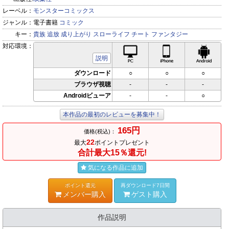
レーベル：
モンスターコミックス
ジャンル：
電子書籍
コミック
キー：
貴族
追放
成り上がり
スローライフ
チート
ファンタジー
対応環境：
PC対応
iPhone対応
Andr
説明
ダウンロード
○
○
○
ブラウザ視聴
-
-
-
Androidビューア
-
-
○
本作品の最初のレビューを募集中！
165円
価格(税込)：
22
最大
ポイントプレゼント
合計最大15％還元!
気になる作品に追加
ポイント還元
再ダウンロード7日間
メンバー購入
ゲスト購入
作品説明