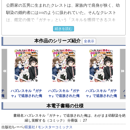
公爵家の五男に生まれたクレストは、家族内で肩身が狭く、幼
馴染の婚約者には○○のように扱われていた。そんなクレスト
は、鑑定の儀で『ガチャ』という「スキルを獲得できるスキ
ル」を手に入れた。しかし、使い方が分からず嘘をついている
続きを読む
と思われ、魔物が跋扈する下界に追放されてしまい――。
本作品のシリーズ紹介
その後、下界の森で魔物を討伐した時に、ポイントが得られて
全表示
いることに気が付いたクレスト。ポイントを貯めてガチャを回
してみると、生活に便利なスキルや戦闘に使えるスキルを獲得
することができた。
クレストはそれらのスキルを使い、自由で快適な生活を目指
す…！
ガチ
ハズレスキル『ガチ
ハズレスキル『ガチ
ハズレスキル『ガチ
ハ
た俺
ャ』で追放された俺
ャ』で追放された俺
ャ』で追放された俺
ャ
馴染
は、わがまま幼馴染
は、わがまま幼馴染
は、わがまま幼馴染
は
本電子書籍の仕様
を絶縁
を絶縁
を絶縁
prev
next
書籍名:
ハズレスキル『ガチャ』で追放された俺は、わがまま幼馴染を絶
縁し覚醒する（コミック） 分冊版 ： 27
出版社/レーベル:
双葉社
/
モンスターコミックス