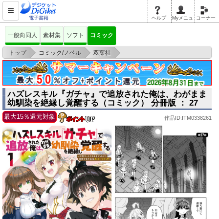
電子書籍
ヘルプ
Myメニュ
コーナー
一般向同人
素材集
ソフト
コミック
>
>
>
トップ
コミック/ノベル
双葉社
ハズレスキル『ガチャ』で追放された俺は、わがまま幼馴染を絶縁し覚醒す
る（コミック
ハズレスキル『ガチャ』で追放された俺は、わがまま
幼馴染を絶縁し覚醒する（コミック） 分冊版 ： 27
最大15％還元対象
作品ID:ITM0338261