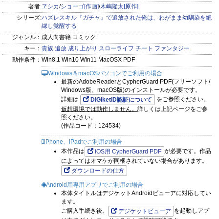
著者:
ヱシカ
/
ショーゴ[作画]
/
木嶋隆太[原作]
シリーズ:
ハズレスキル『ガチャ』で追放された俺は、わがまま幼馴染を絶
縁し覚醒する
ジャンル：
成人向書籍 コミック
キー：
貴族
追放
成り上がり
スローライフ
チート
ファンタジー
動作条件：
Win8.1 Win10 Win11 MacOSX PDF
Windows＆macOSパソコンでご利用の場合
最新のAdobeReaderとCypherGuard PDF(フリーソフト/
Windows版、macOS版)のインストールが必要です。
詳細は
をご参照ください。
DiGiketID認証について
仮想環境では動作しません。
詳しくは上記ページをご参
照ください。
(作品コード：124534)
iPhone、iPadでご利用の場合
本作品は
が必要です。作品
iOS用 CypherGuard PDF
によってはオマケが同梱されていない場合があります。
ダウンロードの仕方
Android用専用アプリでご利用の場合
本体タイトルはデジケットAndroidビューアに対応してい
ます。
ご購入手続き後、
を起動しアプ
デジケットビューア