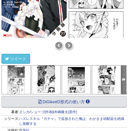
ツイート
DiGiketID形式の使い方
著者:
ヱシカ
/
ショーゴ[作画]
/
木嶋隆太[原作]
シリーズ:
ハズレスキル『ガチャ』で追放された俺は、わがまま幼馴染を絶縁
し覚醒する
出版社:
双葉社