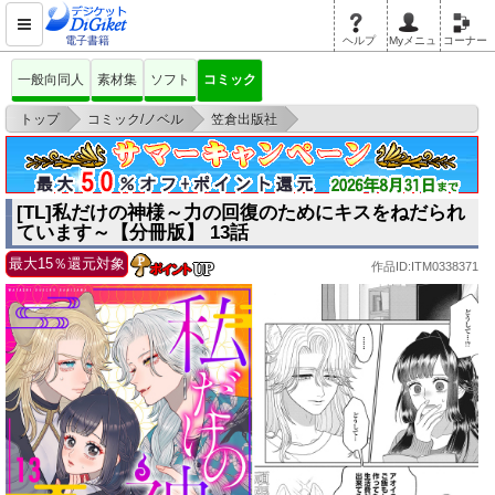
電子書籍
ヘルプ
Myメニュ
コーナー
一般向同人
素材集
ソフト
コミック
>
>
>
トップ
コミック/ノベル
笠倉出版社
[TL]私だけの神様～力の回復のためにキスをねだられています～【分冊版】
13話
[TL]私だけの神様～力の回復のためにキスをねだられ
ています～【分冊版】 13話
最大15％還元対象
作品ID:ITM0338371