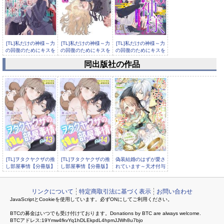
[TL]私だけの神様～力
[TL]私だけの神様～力
[TL]私だけの神様～力
の回復のためにキスを
の回復のためにキスを
の回復のためにキスを
ねだ...
ねだ...
ねだ...
同出版社の作品
[TL]私だけの神様～力
の回復のためにキスを
ねだ...
[TL]ヲタクヤクザの推
[TL]ヲタクヤクザの推
偽装結婚のはずが愛さ
し部屋事情【分冊版】
し部屋事情【分冊版】
れています～天才付与
13話
14話
術師は隣国で休暇中～
リンクについて
特定商取引法に基づく表示
お問い合わせ
JavaScriptとCookieを使用しています。必ずONにしてご利用ください。
BTCの募金はいつでも受け付けております。Donations by BTC are always welcome.
BTCアドレス:19Ymw4fkvYq1hDLEkpdL4hpmJJWh8u7bjo