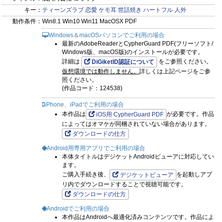
キー：
ティーンズラブ
恋愛
ケモ耳
世話焼き
ハートフル
人外
動作条件：
Win8.1 Win10 Win11 MacOSX PDF
Windows＆macOSパソコンでご利用の場合
最新のAdobeReaderとCypherGuard PDF(フリーソフト/
Windows版、macOS版)のインストールが必要です。
詳細は
をご参照ください。
DiGiketID認証について
仮想環境では動作しません。
詳しくは上記ページをご参
照ください。
(作品コード：124538)
iPhone、iPadでご利用の場合
本作品は
が必要です。作品
iOS用 CypherGuard PDF
によってはオマケが同梱されていない場合があります。
ダウンロードの仕方
Android用専用アプリでご利用の場合
本体タイトルはデジケットAndroidビューアに対応してい
ます。
ご購入手続き後、
を起動しアプ
デジケットビューア
リ内でダウンロードすることで視聴可能です。
ダウンロードの仕方
Androidでご利用の場合
本作品はAndroidへ最適化済みコンテンツです。作品によ