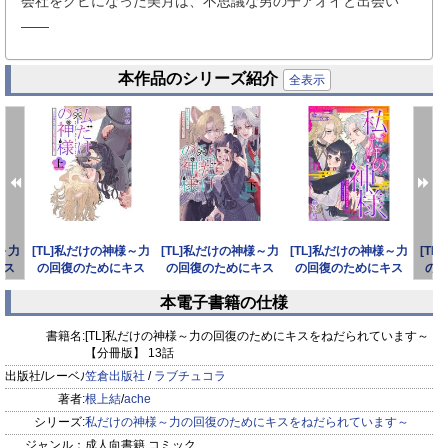
会社をクビになった美月は、不思議な男の子アオイと出会い
――
本作品のシリーズ紹介
全表示
様～力
[TL]私だけの神様～力
[TL]私だけの神様～力
[TL]私だけの神様～力
[T
キス
の回復のためにキス
の回復のためにキス
の回復のためにキス
の
ます
をねだられています
をねだられています
をねだられています
を
本電子書籍の仕様
prev
next
書籍名:
[TL]私だけの神様～力の回復のためにキスをねだられています～
【分冊版】 13話
出版社/レーベル:
笠倉出版社
/
ラブチュコラ
著者:
根上結
/
ache
シリーズ:
私だけの神様～力の回復のためにキスをねだられています～
ジャンル：
成人向書籍 コミック