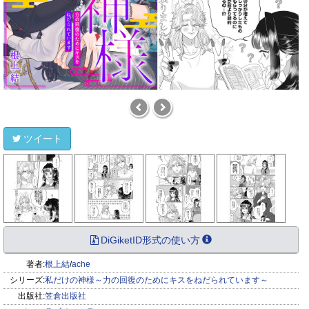
ツイート
DiGiketID形式の使い方
著者:
根上結
/
ache
シリーズ:
私だけの神様～力の回復のためにキスをねだられています～
出版社:
笠倉出版社