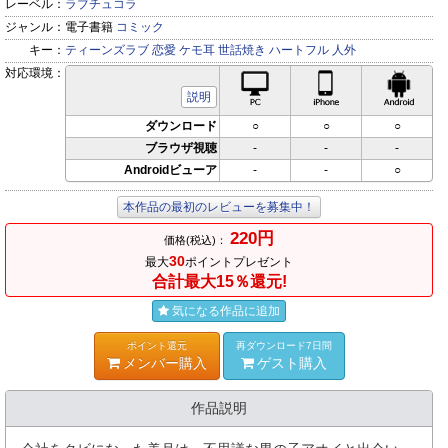
レーベル：
ラブチュコラ
ジャンル：
電子書籍
コミック
キー：
ティーンズラブ
恋愛
ケモ耳
世話焼き
ハートフル
人外
対応環境：
PC対応
iPhone対応
Andr
説明
ダウンロード
○
○
○
ブラウザ視聴
-
-
-
Androidビューア
-
-
○
本作品の最初のレビューを募集中！
220円
価格(税込)：
30
最大
ポイントプレゼント
合計最大15％還元!
気になる作品に追加
ポイント還元
再ダウンロード7日間
メンバー購入
ゲスト購入
作品説明