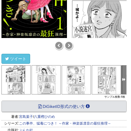
ツイート
サンプル枚数:6枚
DiGiketID形式の使い方
著者:
宮島葉子
/
八重樫ひのめ
シリーズ:
この事件、猛毒につき！ ～作家・神楽坂凛音の最狂推理～
出版社:
ぶんか社