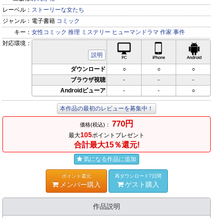
レーベル：
ストーリーな女たち
ジャンル：
電子書籍
コミック
キー：
女性コミック
推理
ミステリー
ヒューマンドラマ
作家
事件
対応環境：
PC対応
iPhone対応
Andr
説明
ダウンロード
○
○
○
ブラウザ視聴
-
-
-
Androidビューア
-
-
○
本作品の最初のレビューを募集中！
770円
価格(税込)：
105
最大
ポイントプレゼント
合計最大15％還元!
気になる作品に追加
ポイント還元
再ダウンロード7日間
メンバー購入
ゲスト購入
作品説明