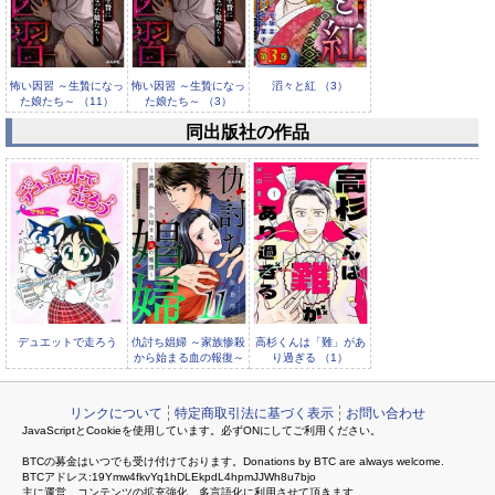
怖い因習 ～生贄になっ
怖い因習 ～生贄になっ
滔々と紅 （3）
た娘たち～ （11）
た娘たち～ （3）
同出版社の作品
滔々と紅 （2）
デュエットで走ろう
仇討ち娼婦 ～家族惨殺
高杉くんは「難」があ
から始まる血の報復～
り過ぎる （1）
（11）
リンクについて
特定商取引法に基づく表示
お問い合わせ
JavaScriptとCookieを使用しています。必ずONにしてご利用ください。
BTCの募金はいつでも受け付けております。Donations by BTC are always welcome.
BTCアドレス:19Ymw4fkvYq1hDLEkpdL4hpmJJWh8u7bjo
主に運営、コンテンツの拡充強化、多言語化に利用させて頂きます。