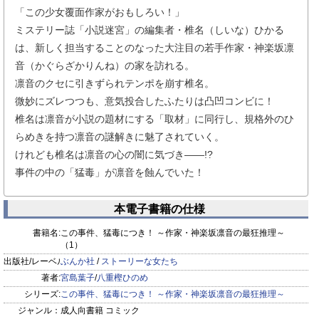
「この少女覆面作家がおもしろい！」
ミステリー誌「小説迷宮」の編集者・椎名（しいな）ひかる
は、新しく担当することのなった大注目の若手作家・神楽坂凛
音（かぐらざかりんね）の家を訪れる。
凛音のクセに引きずられテンポを崩す椎名。
微妙にズレつつも、意気投合したふたりは凸凹コンビに！
椎名は凛音が小説の題材にする「取材」に同行し、規格外のひ
らめきを持つ凛音の謎解きに魅了されていく。
けれども椎名は凛音の心の闇に気づき――!?
事件の中の「猛毒」が凛音を蝕んでいた！
本電子書籍の仕様
書籍名:
この事件、猛毒につき！ ～作家・神楽坂凛音の最狂推理～
（1）
出版社/レーベル:
ぶんか社
/
ストーリーな女たち
著者:
宮島葉子
/
八重樫ひのめ
シリーズ:
この事件、猛毒につき！ ～作家・神楽坂凛音の最狂推理～
ジャンル：
成人向書籍 コミック