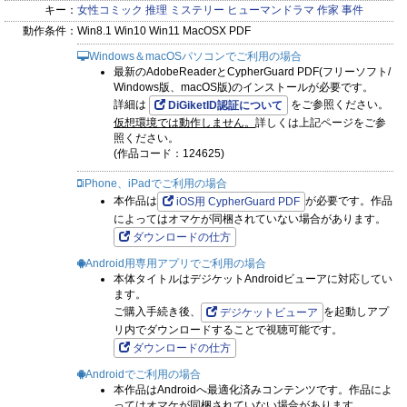
キー：
女性コミック
推理
ミステリー
ヒューマンドラマ
作家
事件
動作条件：
Win8.1 Win10 Win11 MacOSX PDF
Windows＆macOSパソコンでご利用の場合
最新のAdobeReaderとCypherGuard PDF(フリーソフト/
Windows版、macOS版)のインストールが必要です。
詳細は
をご参照ください。
DiGiketID認証について
仮想環境では動作しません。
詳しくは上記ページをご参
照ください。
(作品コード：124625)
iPhone、iPadでご利用の場合
本作品は
が必要です。作品
iOS用 CypherGuard PDF
によってはオマケが同梱されていない場合があります。
ダウンロードの仕方
Android用専用アプリでご利用の場合
本体タイトルはデジケットAndroidビューアに対応してい
ます。
ご購入手続き後、
を起動しアプ
デジケットビューア
リ内でダウンロードすることで視聴可能です。
ダウンロードの仕方
Androidでご利用の場合
本作品はAndroidへ最適化済みコンテンツです。作品によ
ってはオマケが同梱されていない場合があります。