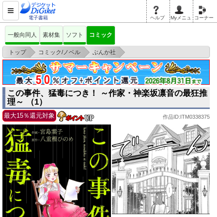
電子書籍
ヘルプ
Myメニュ
コーナー
一般向同人
素材集
ソフト
コミック
>
>
>
トップ
コミック/ノベル
ぶんか社
この事件、猛毒につき！ ～作家・神楽坂凛音の最狂推理～ （1）
この事件、猛毒につき！ ～作家・神楽坂凛音の最狂推
理～ （1）
最大15％還元対象
作品ID:ITM0338375