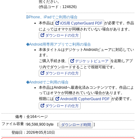
照ください。
(作品コード：124626)
iPhone、iPadでご利用の場合
本作品は
が必要です。作品
iOS用 CypherGuard PDF
によってはオマケが同梱されていない場合があります。
ダウンロードの仕方
Android用専用アプリでご利用の場合
本体タイトルはデジケットAndroidビューアに対応してい
ます。
ご購入手続き後、
を起動しアプ
デジケットビューア
リ内でダウンロードすることで視聴可能です。
ダウンロードの仕方
Androidでご利用の場合
本作品はAndroidへ最適化済みコンテンツです。作品によ
ってはオマケが同梱されていない場合があります。
視聴には
が必要です。
Android用 CypherGuard PDF
ダウンロードの仕方
備考：
全164ページ
ファイル容量：
96,598,900 byte [
]
ダウンロード時間
登録日：
2026年05月10日