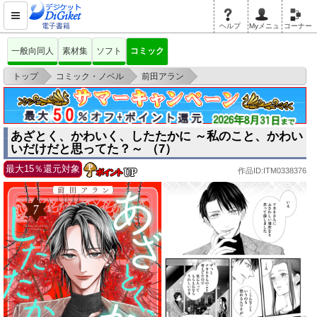
電子書籍
ヘルプ
Myメニュ
コーナー
一般向同人
素材集
ソフト
コミック
>
>
>
トップ
コミック・ノベル
前田アラン
あざとく、かわいく、したたかに ～私のこと、かわいいだけだと思って
た？～ （7）
あざとく、かわいく、したたかに ～私のこと、かわい
いだけだと思ってた？～ （7）
最大15％還元対象
作品ID:ITM0338376