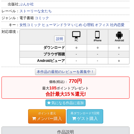
出版社:
ぶんか社
レーベル：
ストーリーな女たち
ジャンル：
電子書籍
コミック
キー：
女性コミック
ヒューマンドラマ
いじめ
心理戦
オフィス
社内恋愛
対応環境：
PC対応
iPhone対応
Andr
説明
ダウンロード
○
○
○
ブラウザ視聴
-
-
-
Androidビューア
-
-
○
本作品の最初のレビューを募集中！
770円
価格(税込)：
105
最大
ポイントプレゼント
合計最大15％還元!
気になる作品に追加
ポイント還元
再ダウンロード7日間
メンバー購入
ゲスト購入
作品説明