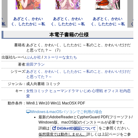
い
あざとく、かわい
あざとく、かわい
あざとく、かわい
あ
～私
く、したたかに ～私
く、したたかに ～私
く、したたかに ～私
く、
いだ
のこと、かわいいだ
のこと、かわいいだ
のこと、かわいいだ
の
本電子書籍の仕様
けだと
けだと
けだと
prev
next
書籍名:
あざとく、かわいく、したたかに ～私のこと、かわいいだけだ
と思ってた？～ （7）
出版社/レーベル:
ぶんか社
/
ストーリーな女たち
著者:
前田アラン
シリーズ:
あざとく、かわいく、したたかに ～私のこと、かわいいだけだ
と思ってた？～
ジャンル：
成人向書籍 コミック
キー：
女性コミック
ヒューマンドラマ
いじめ
心理戦
オフィス
社内恋
愛
動作条件：
Win8.1 Win10 Win11 MacOSX PDF
Windows＆macOSパソコンでご利用の場合
最新のAdobeReaderとCypherGuard PDF(フリーソフト/
Windows版、macOS版)のインストールが必要です。
詳細は
をご参照ください。
DiGiketID認証について
仮想環境では動作しません。
詳しくは上記ページをご参