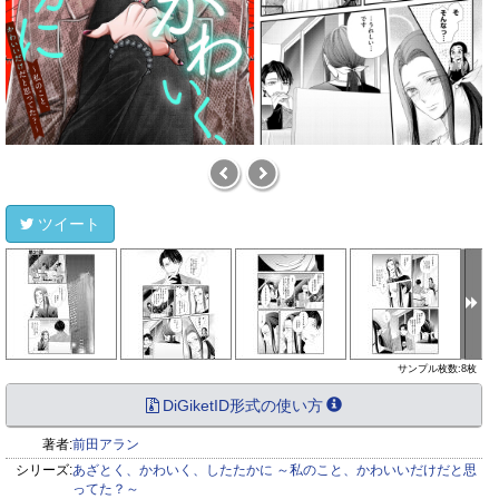
ツイート
サンプル枚数:8枚
DiGiketID形式の使い方
著者:
前田アラン
シリーズ:
あざとく、かわいく、したたかに ～私のこと、かわいいだけだと思
ってた？～