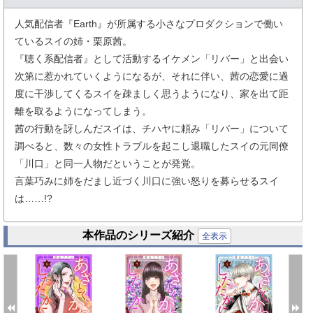
人気配信者『Earth』が所属する小さなプロダクションで働い
ているスイの姉・栗原茜。
『聴く系配信者』として活動するイケメン「リバー」と出会い
次第に惹かれていくようになるが、それに伴い、茜の恋愛に過
度に干渉してくるスイを疎ましく思うようになり、家を出て距
離を取るようになってしまう。
茜の行動を訝しんだスイは、チハヤに頼み「リバー」について
調べると、数々の女性トラブルを起こし退職したスイの元同僚
「川口」と同一人物だということが発覚。
言葉巧みに姉をだまし近づく川口に強い怒りを募らせるスイ
は……!?
本作品のシリーズ紹介
全表示