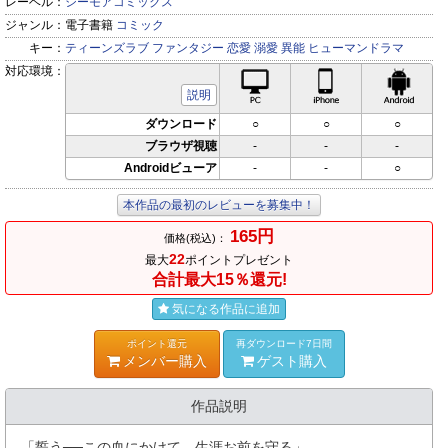
レーベル：
シーモアコミックス
ジャンル：
電子書籍
コミック
キー：
ティーンズラブ
ファンタジー
恋愛
溺愛
異能
ヒューマンドラマ
対応環境：
PC対応
iPhone対応
Andr
説明
ダウンロード
○
○
○
ブラウザ視聴
-
-
-
Androidビューア
-
-
○
本作品の最初のレビューを募集中！
165円
価格(税込)：
22
最大
ポイントプレゼント
合計最大15％還元!
気になる作品に追加
ポイント還元
再ダウンロード7日間
メンバー購入
ゲスト購入
作品説明
「誓う──この血にかけて、生涯お前を守る」