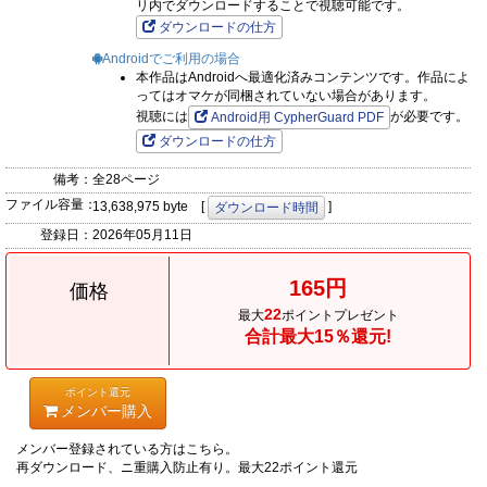
リ内でダウンロードすることで視聴可能です。
ダウンロードの仕方
Androidでご利用の場合
本作品はAndroidへ最適化済みコンテンツです。作品によ
ってはオマケが同梱されていない場合があります。
視聴には
が必要です。
Android用 CypherGuard PDF
ダウンロードの仕方
備考：
全28ページ
ファイル容量：
13,638,975 byte [
]
ダウンロード時間
登録日：
2026年05月11日
165円
価格
22
最大
ポイントプレゼント
合計最大15％還元!
ポイント還元
メンバー購入
メンバー登録されている方はこちら。
再ダウンロード、ニ重購入防止有り。最大22ポイント還元