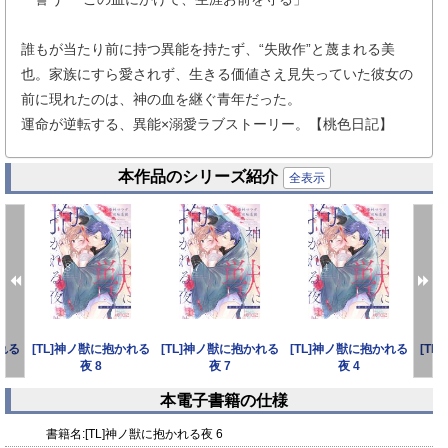
誰もが当たり前に持つ異能を持たず、“失敗作”と蔑まれる美
也。家族にすら愛されず、生きる価値さえ見失っていた彼女の
前に現れたのは、神の血を継ぐ青年だった。
運命が逆転する、異能×溺愛ラブストーリー。【桃色日記】
本作品のシリーズ紹介
全表示
かれる
[TL]神ノ獣に抱かれる
[TL]神ノ獣に抱かれる
[TL]神ノ獣に抱かれる
[T
夜 8
夜 7
夜 4
本電子書籍の仕様
prev
next
書籍名:
[TL]神ノ獣に抱かれる夜 6