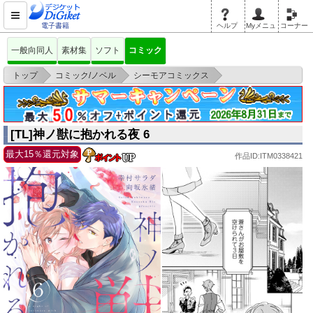
電子書籍
ヘルプ
Myメニュ
コーナー
一般向同人
素材集
ソフト
コミック
>
>
>
トップ
コミック/ノベル
シーモアコミックス
[TL]神ノ獣に抱かれる夜 6
[TL]神ノ獣に抱かれる夜 6
最大15％還元対象
作品ID:ITM0338421