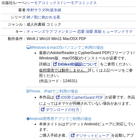
出版社/レーベル:
シーモアコミックス
/
シーモアコミックス
著者:
幸村サラダ
/
向坂氷緒
シリーズ:
神ノ獣に抱かれる夜
ジャンル：
成人向書籍 コミック
キー：
ティーンズラブ
ファンタジー
恋愛
溺愛
異能
ヒューマンドラマ
動作条件：
Win8.1 Win10 Win11 MacOSX PDF
Windows＆macOSパソコンでご利用の場合
最新のAdobeReaderとCypherGuard PDF(フリーソフト/
Windows版、macOS版)のインストールが必要です。
詳細は
をご参照ください。
DiGiketID認証について
仮想環境では動作しません。
詳しくは上記ページをご参
照ください。
(作品コード：124631)
iPhone、iPadでご利用の場合
本作品は
が必要です。作品
iOS用 CypherGuard PDF
によってはオマケが同梱されていない場合があります。
ダウンロードの仕方
Android用専用アプリでご利用の場合
本体タイトルはデジケットAndroidビューアに対応してい
ます。
ご購入手続き後、
を起動しアプ
デジケットビューア