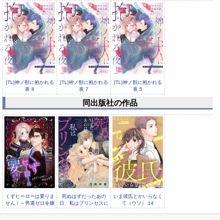
[TL]神ノ獣に抱かれる
[TL]神ノ獣に抱かれる
[TL]神ノ獣に抱かれる
夜 8
夜 7
夜 5
同出版社の作品
[TL]神ノ獣に抱かれる
夜 4
くずヒーローは要りま
死ぬはずだったあの
いま彼氏とかいらなく
せん！～男運ゼロ令嬢
日、私はプリンセスに
て（ウソ） 14
の華麗な復讐～（フル
なった。 12