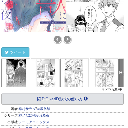
ツイート
サンプル枚数:6枚
DiGiketID形式の使い方
著者:
幸村サラダ
/
向坂氷緒
シリーズ:
神ノ獣に抱かれる夜
出版社:
シーモアコミックス