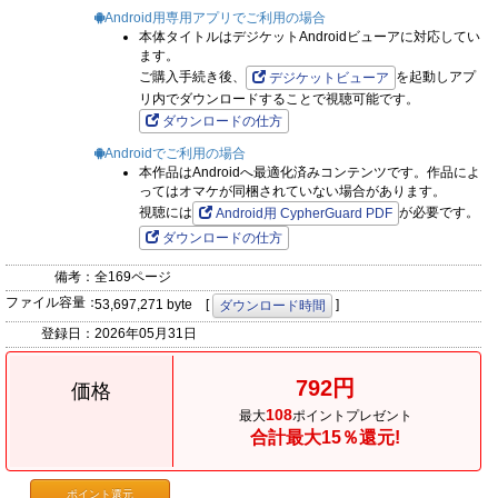
Android用専用アプリでご利用の場合
本体タイトルはデジケットAndroidビューアに対応してい
ます。
ご購入手続き後、
を起動しアプ
デジケットビューア
リ内でダウンロードすることで視聴可能です。
ダウンロードの仕方
Androidでご利用の場合
本作品はAndroidへ最適化済みコンテンツです。作品によ
ってはオマケが同梱されていない場合があります。
視聴には
が必要です。
Android用 CypherGuard PDF
ダウンロードの仕方
備考：
全169ページ
ファイル容量：
53,697,271 byte [
]
ダウンロード時間
登録日：
2026年05月31日
792円
価格
108
最大
ポイントプレゼント
合計最大15％還元!
ポイント還元