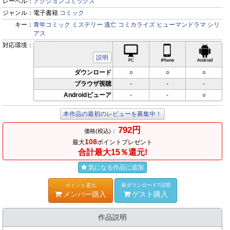
レーベル：
アクションコミックス
ジャンル：
電子書籍
コミック
キー：
青年コミック
ミステリー
逃亡
コミカライズ
ヒューマンドラマ
シリ
アス
対応環境：
PC対応
iPhone対応
Andr
説明
ダウンロード
○
○
○
ブラウザ視聴
-
-
-
Androidビューア
-
-
○
本作品の最初のレビューを募集中！
792円
価格(税込)：
108
最大
ポイントプレゼント
合計最大15％還元!
気になる作品に追加
ポイント還元
再ダウンロード7日間
メンバー購入
ゲスト購入
作品説明