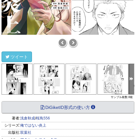
ツイート
サンプル枚数:8枚
DiGiketID形式の使い方
著者:
浅倉秋成
/
桜鳥556
シリーズ:
俺ではない炎上
出版社:
双葉社