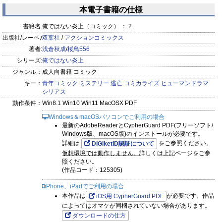
本電子書籍の仕様
prev
next
書籍名:
俺ではない炎上（コミック） ： 2
出版社/レーベル:
双葉社
/
アクションコミックス
著者:
浅倉秋成
/
桜鳥556
シリーズ:
俺ではない炎上
ジャンル：
成人向書籍 コミック
キー：
青年コミック
ミステリー
逃亡
コミカライズ
ヒューマンドラマ
シリアス
動作条件：
Win8.1 Win10 Win11 MacOSX PDF
Windows＆macOSパソコンでご利用の場合
最新のAdobeReaderとCypherGuard PDF(フリーソフト/
Windows版、macOS版)のインストールが必要です。
詳細は
をご参照ください。
DiGiketID認証について
仮想環境では動作しません。
詳しくは上記ページをご参
照ください。
(作品コード：125305)
iPhone、iPadでご利用の場合
本作品は
が必要です。作品
iOS用 CypherGuard PDF
によってはオマケが同梱されていない場合があります。
ダウンロードの仕方