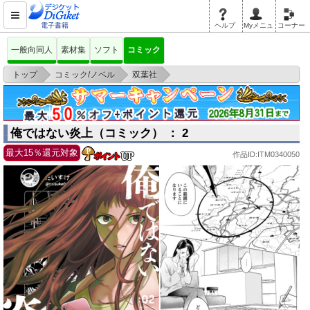
電子書籍
ヘルプ
Myメニュ
コーナー
一般向同人
素材集
ソフト
コミック
>
>
>
トップ
コミック/ノベル
双葉社
俺ではない炎上（コミック） ： 2
俺ではない炎上（コミック） ： 2
最大15％還元対象
作品ID:ITM0340050