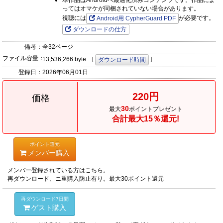
本作品はAndroidへ最適化済みコンテンツです。作品によ
ってはオマケが同梱されていない場合があります。
視聴には
が必要です。
Android用 CypherGuard PDF
ダウンロードの仕方
備考：
全32ページ
ファイル容量：
13,536,266 byte [
]
ダウンロード時間
登録日：
2026年06月01日
220円
価格
30
最大
ポイントプレゼント
合計最大15％還元!
ポイント還元
メンバー購入
メンバー登録されている方はこちら。
再ダウンロード、ニ重購入防止有り。最大30ポイント還元
再ダウンロード7日間
ゲスト購入