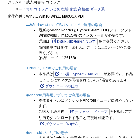
ジャンル：
成人向書籍 コミック
キー：
青年コミック
いじめ
復讐
家族
高校生
ダーク系
動作条件：
Win8.1 Win10 Win11 MacOSX PDF
Windows＆macOSパソコンでご利用の場合
最新のAdobeReaderとCypherGuard PDF(フリーソフト/
Windows版、macOS版)のインストールが必要です。
詳細は
をご参照ください。
DiGiketID認証について
仮想環境では動作しません。
詳しくは上記ページをご参
照ください。
(作品コード：125168)
iPhone、iPadでご利用の場合
本作品は
が必要です。作品
iOS用 CypherGuard PDF
によってはオマケが同梱されていない場合があります。
ダウンロードの仕方
Android用専用アプリでご利用の場合
本体タイトルはデジケットAndroidビューアに対応してい
ます。
ご購入手続き後、
を起動しアプ
デジケットビューア
リ内でダウンロードすることで視聴可能です。
ダウンロードの仕方
Androidでご利用の場合