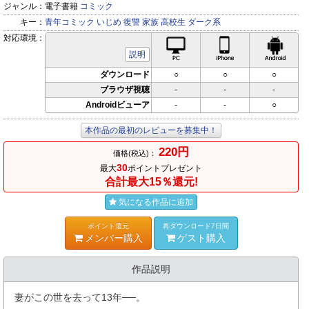
ジャンル：
電子書籍
コミック
キー：
青年コミック
いじめ
復讐
家族
高校生
ダーク系
対応環境：
PC対応
iPhone対応
Andr
説明
ダウンロード
○
○
○
ブラウザ視聴
-
-
-
Androidビューア
-
-
○
本作品の最初のレビューを募集中！
220円
価格(税込)：
30
最大
ポイントプレゼント
合計最大15％還元!
気になる作品に追加
ポイント還元
再ダウンロード7日間
メンバー購入
ゲスト購入
作品説明
妻がこの世を去って13年──。