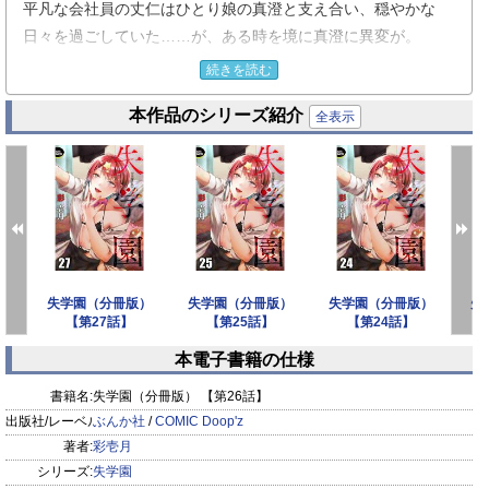
平凡な会社員の丈仁はひとり娘の真澄と支え合い、穏やかな
日々を過ごしていた……が、ある時を境に真澄に異変が。
塞ぎ込んだ彼女は飛び降り自殺未遂までしてしまう。
続きを読む
一命を取り留めたが未だ意識は戻らない。
本作品のシリーズ紹介
学校側からイジメが原因と説明されるが加害者生徒との面会は
全表示
叶わず、憤りの行き場もないままに、
娘も、職も、生きる意味まで失ってしまった丈仁。
絶望する彼に唯一手を差し伸べたのは、真澄の親友の女子高
生・瑪璃。
彼女は慈愛に満ちた表情で、丈仁を加害者への復讐に誘う
──。
）
失学園（分冊版）
失学園（分冊版）
失学園（分冊版）
失
【第27話】
【第25話】
【第24話】
本電子書籍の仕様
prev
next
書籍名:
失学園（分冊版） 【第26話】
出版社/レーベル:
ぶんか社
/
COMIC Doop'z
著者:
彩壱月
シリーズ:
失学園