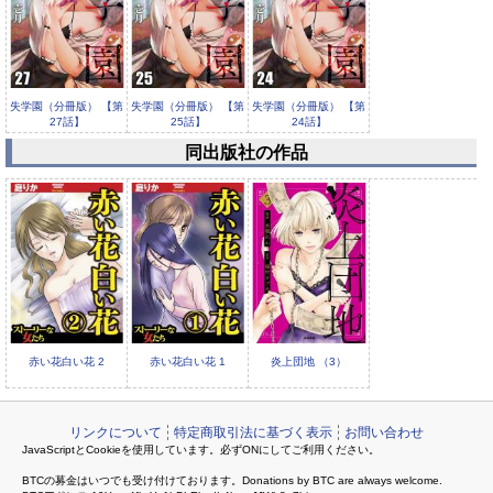
失学園（分冊版） 【第
失学園（分冊版） 【第
失学園（分冊版） 【第
27話】
25話】
24話】
同出版社の作品
失学園（分冊版） 【第
23話】
赤い花白い花 2
赤い花白い花 1
炎上団地 （3）
リンクについて
特定商取引法に基づく表示
お問い合わせ
JavaScriptとCookieを使用しています。必ずONにしてご利用ください。
BTCの募金はいつでも受け付けております。Donations by BTC are always welcome.