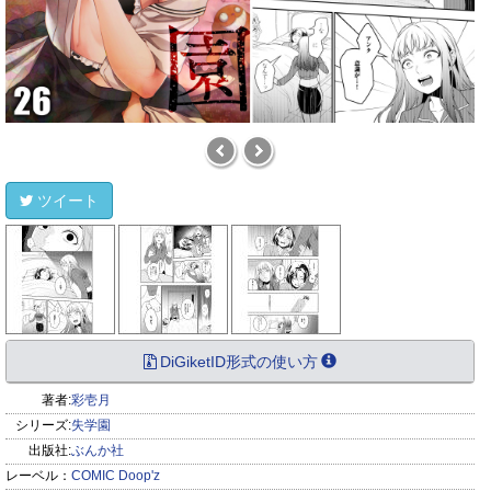
ツイート
DiGiketID形式の使い方
著者:
彩壱月
シリーズ:
失学園
出版社:
ぶんか社
レーベル：
COMIC Doop'z