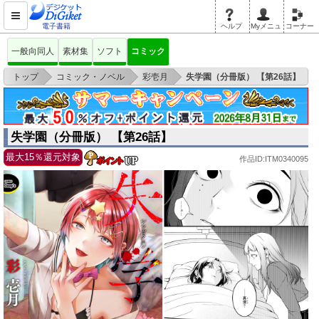
電子書籍
ヘルプ
Myメニュ
コーナー
一般向同人
素材集
ソフト
コミック
>
>
>
トップ
コミック・ノベル
彩壱月
失学園（分冊版） 【第26話】
失学園（分冊版） 【第26話】
最大15％還元対象
作品ID:ITM0340095