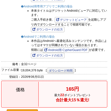
Android用専用アプリでご利用の場合
本体タイトルはデジケットAndroidビューアに対応してい
ます。
ご購入手続き後、
を起動しアプ
デジケットビューア
リ内でダウンロードすることで視聴可能です。
ダウンロードの仕方
Androidでご利用の場合
本作品はAndroidへ最適化済みコンテンツです。作品によ
ってはオマケが同梱されていない場合があります。
視聴には
が必要です。
Android用 CypherGuard PDF
ダウンロードの仕方
備考：
全32ページ
ファイル容量：
19,004,376 byte [
]
ダウンロード時間
登録日：
2026年06月01日
165円
価格
22
最大
ポイントプレゼント
合計最大15％還元!