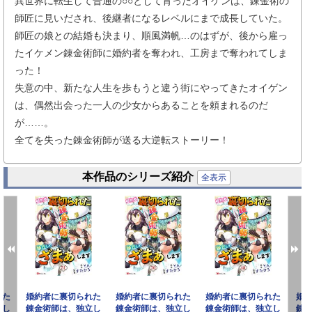
異世界に転生して普通の○○として育ったオイゲンは、錬金術の
師匠に見いだされ、後継者になるレベルにまで成長していた。
師匠の娘との結婚も決まり、順風満帆…のはずが、後から雇っ
たイケメン錬金術師に婚約者を奪われ、工房まで奪われてしま
った！
失意の中、新たな人生を歩もうと違う街にやってきたオイゲン
は、偶然出会った一人の少女からあることを頼まれるのだ
が……。
全てを失った錬金術師が送る大逆転ストーリー！
本作品のシリーズ紹介
全表示
れた
婚約者に裏切られた
婚約者に裏切られた
婚約者に裏切られた
婚
立し
錬金術師は、独立し
錬金術師は、独立し
錬金術師は、独立し
錬