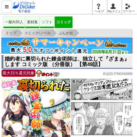
電子書籍
ヘルプ
Myメニュ
コーナー
一般向同人
素材集
ソフト
コミック
>
>
>
トップ
コミック/ノベル
ぶんか社
婚約者に裏切られた錬金術師は、独立して『ざまぁ』します コミック版
（分冊版）
婚約者に裏切られた錬金術師は、独立して『ざまぁ』
します コミック版 （分冊版） 【第49話】
最大15％還元対象
作品ID:ITM0340098