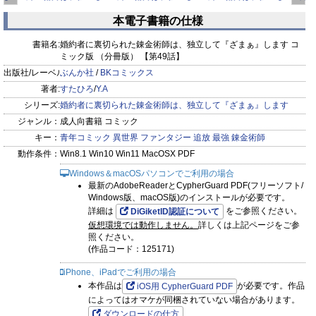
ます
て『ざまぁ』します
て『ざまぁ』します
て『ざまぁ』します
て
本電子書籍の仕様
コミ
コミ
コミ
prev
next
書籍名:
婚約者に裏切られた錬金術師は、独立して『ざまぁ』します コ
ミック版 （分冊版） 【第49話】
出版社/レーベル:
ぶんか社
/
BKコミックス
著者:
すたひろ
/
Y.A
シリーズ:
婚約者に裏切られた錬金術師は、独立して『ざまぁ』します
ジャンル：
成人向書籍 コミック
キー：
青年コミック
異世界
ファンタジー
追放
最強
錬金術師
動作条件：
Win8.1 Win10 Win11 MacOSX PDF
Windows＆macOSパソコンでご利用の場合
最新のAdobeReaderとCypherGuard PDF(フリーソフト/
Windows版、macOS版)のインストールが必要です。
詳細は
をご参照ください。
DiGiketID認証について
仮想環境では動作しません。
詳しくは上記ページをご参
照ください。
(作品コード：125171)
iPhone、iPadでご利用の場合
本作品は
が必要です。作品
iOS用 CypherGuard PDF
によってはオマケが同梱されていない場合があります。
ダウンロードの仕方