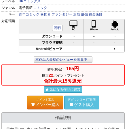
レーベル：
BKコミックス
ジャンル：
電子書籍
コミック
キー：
青年コミック
異世界
ファンタジー
追放
最強
錬金術師
対応環境：
PC対応
iPhone対応
Andr
説明
ダウンロード
○
○
○
ブラウザ視聴
-
-
-
Androidビューア
-
-
○
本作品の最初のレビューを募集中！
165円
価格(税込)：
22
最大
ポイントプレゼント
合計最大15％還元!
気になる作品に追加
ポイント還元
再ダウンロード7日間
メンバー購入
ゲスト購入
作品説明