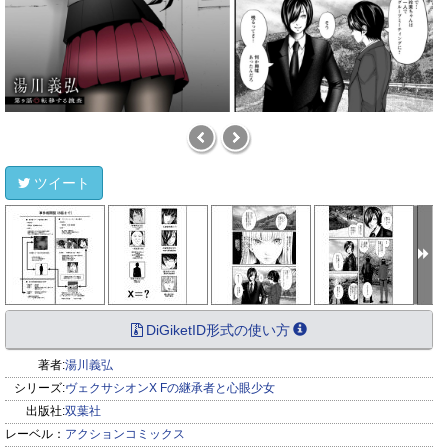
ツイート
DiGiketID形式の使い方
著者:
湯川義弘
シリーズ:
ヴェクサシオンX Fの継承者と心眼少女
出版社:
双葉社
レーベル：
アクションコミックス