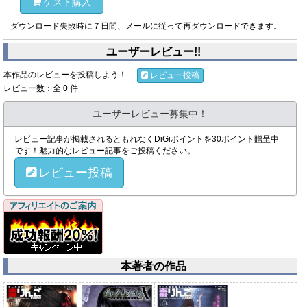
ゲスト購入
ダウンロード失敗時に７日間、メールに従って再ダウンロードできます。
ユーザーレビュー!!
本作品のレビューを投稿しよう！
レビュー投稿
レビュー数：全 0 件
ユーザーレビュー募集中！
レビュー記事が掲載されるともれなくDiGiポイントを30ポイント贈呈中
です！魅力的なレビュー記事をご投稿ください。
レビュー投稿
本著者の作品