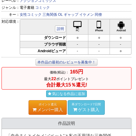
レーベル：
アクションコミックス
ジャンル：
電子書籍
コミック
キー：
女性コミック
三角関係
OL
ギャップ
イケメン
同僚
対応環境：
PC対応
iPhone対応
Andr
説明
ダウンロード
○
○
○
ブラウザ視聴
-
-
-
Androidビューア
-
-
○
本作品の最初のレビューを募集中！
165円
価格(税込)：
22
最大
ポイントプレゼント
合計最大15％還元!
気になる作品に追加
ポイント還元
再ダウンロード7日間
メンバー購入
ゲスト購入
作品説明
「奈央さんとイケメン“ペット”と私の不思議な三角関係