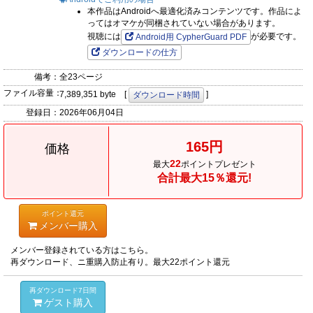
本作品はAndroidへ最適化済みコンテンツです。作品によ
ってはオマケが同梱されていない場合があります。
視聴には
が必要です。
Android用 CypherGuard PDF
ダウンロードの仕方
備考：
全23ページ
ファイル容量：
7,389,351 byte [
]
ダウンロード時間
登録日：
2026年06月04日
165円
価格
22
最大
ポイントプレゼント
合計最大15％還元!
ポイント還元
メンバー購入
メンバー登録されている方はこちら。
再ダウンロード、ニ重購入防止有り。最大22ポイント還元
再ダウンロード7日間
ゲスト購入