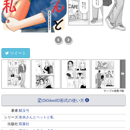
ツイート
サンプル枚数:6枚
DiGiketID形式の使い方
著者:
鯖玉弓
シリーズ:
奈央さんとペットと私
出版社:
双葉社