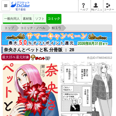
電子書籍
ヘルプ
Myメニュ
コーナー
一般向同人
素材集
ソフト
コミック
>
>
>
トップ
コミック・ノベル
鯖玉弓
奈央さんとペットと私 分冊版 ： 28
奈央さんとペットと私 分冊版 ： 28
最大15％還元対象
作品ID:ITM0340312