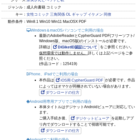
シリーズ:
奈央さんとペットと私
ジャンル：
成人向書籍 コミック
キー：
女性コミック
三角関係
OL
ギャップ
イケメン
同僚
動作条件：
Win8.1 Win10 Win11 MacOSX PDF
Windows＆macOSパソコンでご利用の場合
最新のAdobeReaderとCypherGuard PDF(フリーソフト/
Windows版、macOS版)のインストールが必要です。
詳細は
をご参照ください。
DiGiketID認証について
仮想環境では動作しません。
詳しくは上記ページをご参
照ください。
(作品コード：125419)
iPhone、iPadでご利用の場合
本作品は
が必要です。作品
iOS用 CypherGuard PDF
によってはオマケが同梱されていない場合があります。
ダウンロードの仕方
Android用専用アプリでご利用の場合
本体タイトルはデジケットAndroidビューアに対応してい
ます。
ご購入手続き後、
を起動しアプ
デジケットビューア
リ内でダウンロードすることで視聴可能です。
ダウンロードの仕方
Androidでご利用の場合