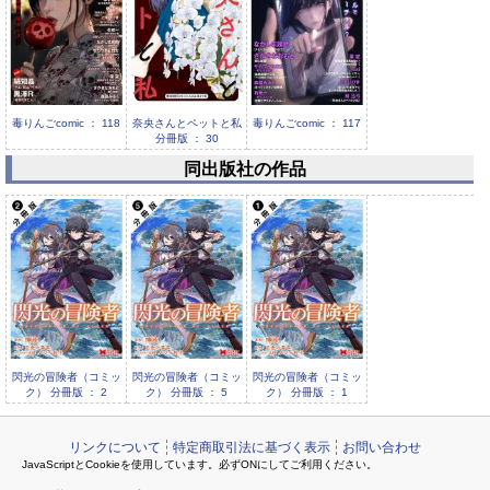
毒りんごcomic ： 118
奈央さんとペットと私
毒りんごcomic ： 117
分冊版 ： 30
同出版社の作品
奈央さんとペットと私
分冊版 ： 29
閃光の冒険者（コミッ
閃光の冒険者（コミッ
閃光の冒険者（コミッ
ク） 分冊版 ： 2
ク） 分冊版 ： 5
ク） 分冊版 ： 1
リンクについて
特定商取引法に基づく表示
お問い合わせ
JavaScriptとCookieを使用しています。必ずONにしてご利用ください。