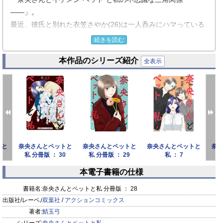
――」。
最近、彼氏と別れた衣笠さやか(26)は一人呑みにハマっている
が、飲み屋で知り合った女性が、同じ会社の経理部の赤瀬奈央
続きを読む
(28)だと知って驚く。会社で髪をひっつめ黒ブチ眼鏡をかけ無
本作品のシリーズ紹介
表情に仕事をこなす奈央と、気さくでとても華がある美人の奈
全表示
央が同一人物には見えなかったからだ。
呑み仲間となった二人だが、昼と夜ではギャップがありすぎる
奈央にさやかはすっかりハマってしまう。その気持ちが友情以
上のものになってしまい戸惑うが…奈央も同じように想ってく
れていることを知り…晴れてふたりは付き合うことに!?
そしてペットを飼っているという奈央の家でさやかが目撃し
トと
奈央さんとペットと
奈央さんとペットと
奈央さんとペットと
奈
た“動物”は、どう見ても人間のオスの形をしていて!?
私 分冊版 ： 30
私 分冊版 ： 29
私 ： 7
私
本電子書籍の仕様
※ 毒りんごcomic ： 116 収録作品
prev
next
書籍名:
奈央さんとペットと私 分冊版 ： 28
出版社/レーベル:
双葉社
/
アクションコミックス
著者:
鯖玉弓