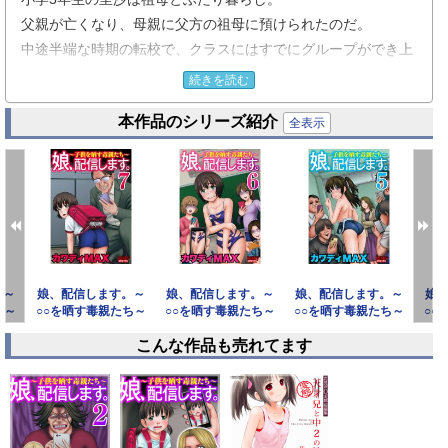
父親が亡くなり、母親に父方の祖母に預けられたのだ。
中途半端な時期の転校で、クラスにはすでにグループができ上
がっており、クラスにうまくなじめない里沙。
続きを読む
そんな中、クラスの一軍女子である向井たちは、動画配信を楽
本作品のシリーズ紹介
しんでいた。
全表示
登録者数1000人を超えるも再生数も登録者数も頭打ち。
そんな中、向井は動画にセクシー要素を入れることを検討し、
その担当を探していた！
。～
娘、配信します。～
娘、配信します。～
娘、配信します。～
娘
ち～
○○を晒す毒親たち～
○○を晒す毒親たち～
○○を晒す毒親たち～
○○
（7）
（6）
（5）
こんな作品も売れてます
prev
next