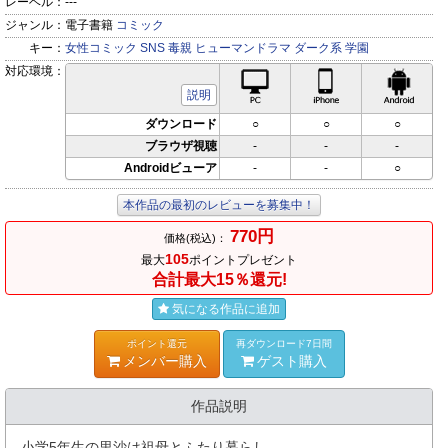
レーベル：
---
ジャンル：
電子書籍
コミック
キー：
女性コミック
SNS
毒親
ヒューマンドラマ
ダーク系
学園
対応環境：
PC対応
iPhone対応
Andr
説明
ダウンロード
○
○
○
ブラウザ視聴
-
-
-
Androidビューア
-
-
○
本作品の最初のレビューを募集中！
770円
価格(税込)：
105
最大
ポイントプレゼント
合計最大15％還元!
気になる作品に追加
ポイント還元
再ダウンロード7日間
メンバー購入
ゲスト購入
作品説明
小学5年生の里沙は祖母とふたり暮らし。