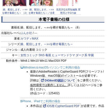
娘、配信します。～○○
娘、配信します。～○○
花見沢Q太郎短編集 変
を晒す毒親たち～ （2）
を晒す毒親たち～／合冊
態兄と中2の妹
版
本電子書籍の仕様
書籍名:
娘、配信します。～○○を晒す毒親たち～ （8）
出版社/レーベル:
ぶんか社
/ ---
著者:
カワディMAX
50%OFF
シリーズ:
でもくらちゃ
娘、配信します。～○○を晒す毒親たち～
娘、配信します。～○○
娘、配信します。～○○
ん book1
を晒す毒親たち～ （7）
を晒す毒親たち～ （6）
ジャンル：
成人向書籍 コミック
キー：
女性コミック
SNS
毒親
ヒューマンドラマ
ダーク系
学園
動作条件：
Win8.1 Win10 Win11 MacOSX PDF
Windows＆macOSパソコンでご利用の場合
最新のAdobeReaderとCypherGuard PDF(フリーソフト/
Windows版、macOS版)のインストールが必要です。
娘、配信します。～○○
詳細は
をご参照ください。
DiGiketID認証について
を晒す毒親たち～ （5）
仮想環境では動作しません。
詳しくは上記ページをご参
照ください。
(作品コード：125402)
iPhone、iPadでご利用の場合
本作品は
が必要です。作品
iOS用 CypherGuard PDF