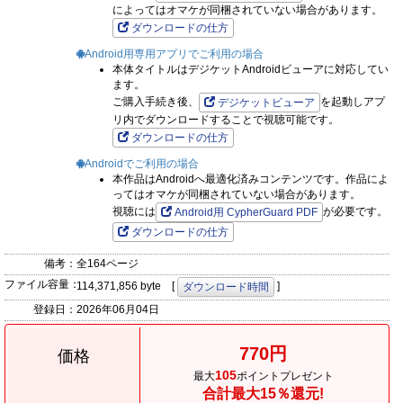
によってはオマケが同梱されていない場合があります。
ダウンロードの仕方
Android用専用アプリでご利用の場合
本体タイトルはデジケットAndroidビューアに対応してい
ます。
ご購入手続き後、
を起動しアプ
デジケットビューア
リ内でダウンロードすることで視聴可能です。
ダウンロードの仕方
Androidでご利用の場合
本作品はAndroidへ最適化済みコンテンツです。作品によ
ってはオマケが同梱されていない場合があります。
視聴には
が必要です。
Android用 CypherGuard PDF
ダウンロードの仕方
備考：
全164ページ
ファイル容量：
114,371,856 byte [
]
ダウンロード時間
登録日：
2026年06月04日
770円
価格
105
最大
ポイントプレゼント
合計最大15％還元!