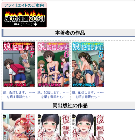
本著者の作品
娘、配信します。～○○
娘、配信します。～○○
娘、配信します。～○○
を晒す毒親たち～
を晒す毒親たち～
を晒す毒親たち～
（7）
（6）
（5）
同出版社の作品