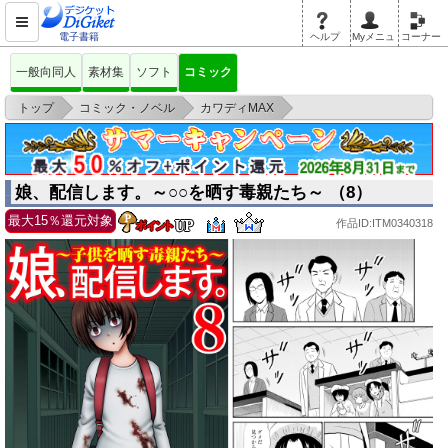
電子書籍
ヘルプ
Myメニュ
コーナー
一般向同人
素材集
ソフト
コミック
>
>
>
トップ
コミック・ノベル
カワディMAX
娘、配信します。～○○を晒す毒親たち～ （8）
娘、配信します。～○○を晒す毒親たち～ （8）
最大15％還元対象
作品ID:ITM0340318