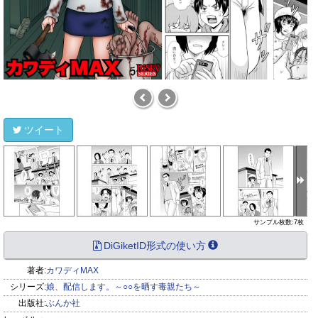
ツイート
サンプル枚数:7枚
DiGiketID形式の使い方
著者:
カワディMAX
シリーズ:
娘、配信します。～○○を晒す毒親たち～
出版社:
ぶんか社