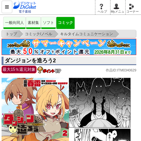
電子書籍
ヘルプ
Myメニュ
コーナー
一般向同人
素材集
ソフト
コミック
>
>
>
トップ
コミック/ノベル
キルタイムコミュニケーション
ダンジョンを造ろう2
ダンジョンを造ろう2
最大15％還元対象
作品ID:ITM0340629