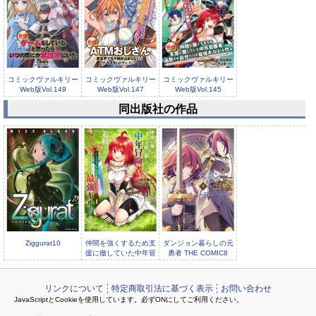
コミックヴァルキリー
コミックヴァルキリー
コミックヴァルキリー
Web版Vol.149
Web版Vol.147
Web版Vol.145
同出版社の作品
コミックヴァルキリー
Web版Vol.143
Ziggurat10
仲間を強くするため支
ダンジョン暮らしの元
援に徹していた中年冒
勇者 THE COMIC8
険者、追放され自分だ
リンクについて
特定商取引法に基づく表示
お問い合わせ
JavaScriptとCookieを使用しています。必ずONにしてご利用ください。