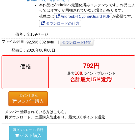
本作品はAndroidへ最適化済みコンテンツです。作品によ
ってはオマケが同梱されていない場合があります。
視聴には
が必要です。
Android用 CypherGuard PDF
ダウンロードの仕方
備考：
全159ページ
ファイル容量：
92,596,332 byte [
]
ダウンロード時間
登録日：
2026年06月08日
792円
価格
108
最大
ポイントプレゼント
合計最大15％還元!
ポイント還元
メンバー購入
メンバー登録されている方はこちら。
再ダウンロード、ニ重購入防止有り。最大108ポイント還元
再ダウンロード7日間
ゲスト購入