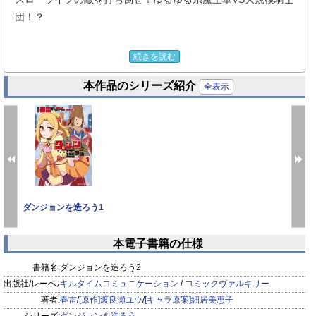
団！？
魔導書『ダンジョンを造ろう』に導かれ
続きを読む
世界征服をすることになった
本作品のシリーズ紹介
魔王こと『俺』──ノブナガ。
全表示
群犬や蜥蜴人、蜘蛛人、中悪鬼、猪豚人、粘液生物、
さらに強力な冒険者アリスを配下として従え、
ダンジョンを拡張し、順調かと思われた矢先、
大規模騎士団による襲撃に立ち向かうことに！？
ダンジョンを造ろう1
食糧事情を改善したり、『異界の知能』を活用して
罠を張り巡らせたり、手柄争いをする配下を
本電子書籍の仕様
教育したりと奮闘するのだが……。
prev
next
書籍名:
ダンジョンを造ろう2
自由気ままな引きこもり生活を目指すものの
出版社/レーベル:
キルタイムコミュニケーション
/
コミックヴァルキリー
トラブルばかりで課題は山積み！？
著者:
春雷
/
[原作]渡良瀬ユウ
/
[キャラ原案]細居美恵子