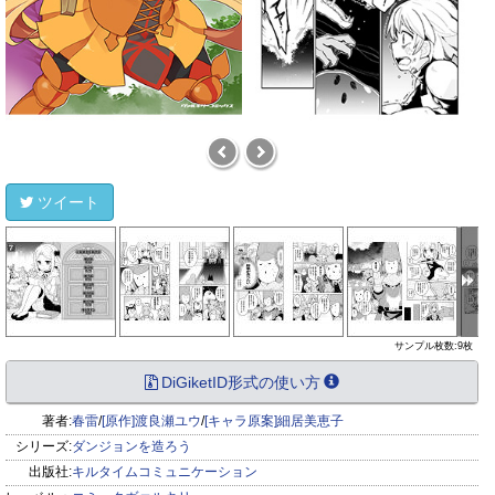
ツイート
サンプル枚数:9枚
DiGiketID形式の使い方
著者:
春雷
/
[原作]渡良瀬ユウ
/
[キャラ原案]細居美恵子
シリーズ:
ダンジョンを造ろう
出版社:
キルタイムコミュニケーション