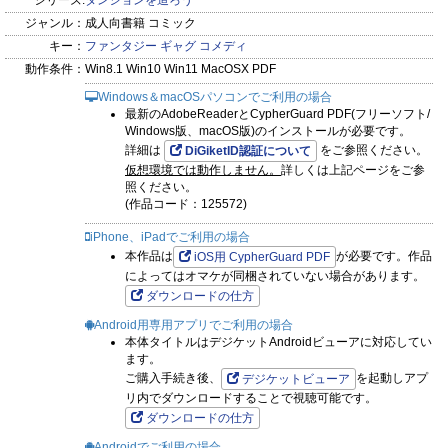
新時代のゆるゆる系ダンジョン魔王譚、クライマックス！！
シリーズ:
ダンジョンを造ろう
ジャンル：
成人向書籍 コミック
キー：
ファンタジー
ギャグ
コメディ
動作条件：
Win8.1 Win10 Win11 MacOSX PDF
Windows＆macOSパソコンでご利用の場合
最新のAdobeReaderとCypherGuard PDF(フリーソフト/
Windows版、macOS版)のインストールが必要です。
詳細は
をご参照ください。
DiGiketID認証について
仮想環境では動作しません。
詳しくは上記ページをご参
照ください。
(作品コード：125572)
iPhone、iPadでご利用の場合
本作品は
が必要です。作品
iOS用 CypherGuard PDF
によってはオマケが同梱されていない場合があります。
ダウンロードの仕方
Android用専用アプリでご利用の場合
本体タイトルはデジケットAndroidビューアに対応してい
ます。
ご購入手続き後、
を起動しアプ
デジケットビューア
リ内でダウンロードすることで視聴可能です。
ダウンロードの仕方
Androidでご利用の場合