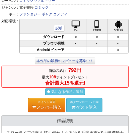
レーベル：
コミックヴァルキリー
ジャンル：
電子書籍
コミック
キー：
ファンタジー
ギャグ
コメディ
対応環境：
PC対応
iPhone対応
Andr
説明
ダウンロード
○
○
○
ブラウザ視聴
-
-
-
Androidビューア
-
-
○
本作品の最初のレビューを募集中！
792円
価格(税込)：
108
最大
ポイントプレゼント
合計最大15％還元!
気になる作品に追加
ポイント還元
再ダウンロード7日間
メンバー購入
ゲスト購入
作品説明
スローライフの敵を打ち倒せ！ゆるゆる系魔王軍VS大規模騎士