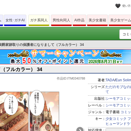
使い方
ム
女性･ガチAI
ガチ系同人
男性向同人
AI作品
美少女書籍
美少女ゲー
侯爵家跡取りの保護者になりまして（フルカラー） 34
フルカラー） 34
作品ID:ITM0340788
著者:
TADA
/
Eun Soli
シリーズ:
ただのモブなの
て
出版社:
シーモアコミッ
レーベル：
シーモアコミッ
ジャンル：
電子書籍
コミッ
キー：
少女コミック
フ
ヒューマンドラ
対応環境：