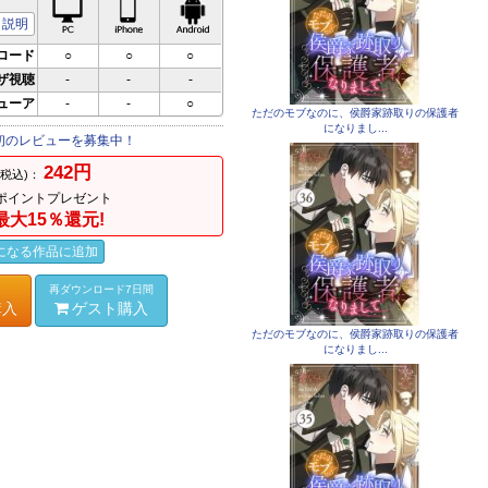
PC対応
iPhone対応
Android対応
説明
ロード
○
○
○
ザ視聴
-
-
-
ビューア
-
-
○
ただのモブなのに、侯爵家跡取りの保護者
になりまし...
初のレビューを募集中！
242円
(税込)：
ポイントプレゼント
最大15％還元!
になる作品に追加
再ダウンロード7日間
購入
ゲスト購入
ただのモブなのに、侯爵家跡取りの保護者
になりまし...