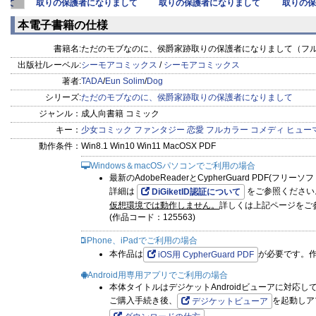
して
取りの保護者になりまして
取りの保護者になりまして
取りの保
（フルカラ
（フルカラ
本電子書籍の仕様
書籍名:
ただのモブなのに、侯爵家跡取りの保護者になりまして（フルカ
出版社/レーベル:
シーモアコミックス
/
シーモアコミックス
著者:
TADA
/
Eun Solim
/
Dog
シリーズ:
ただのモブなのに、侯爵家跡取りの保護者になりまして
ジャンル：
成人向書籍 コミック
キー：
少女コミック
ファンタジー
恋愛
フルカラー
コメディ
ヒュー
動作条件：
Win8.1 Win10 Win11 MacOSX PDF
Windows＆macOSパソコンでご利用の場合
最新のAdobeReaderとCypherGuard PDF(フリ
詳細は
をご参照ください
DiGiketID認証について
仮想環境では動作しません。
詳しくは上記ページをご
(作品コード：125563)
iPhone、iPadでご利用の場合
本作品は
が必要です。
iOS用 CypherGuard PDF
Android用専用アプリでご利用の場合
本体タイトルはデジケットAndroidビューアに対応し
ご購入手続き後、
を起動しア
デジケットビューア