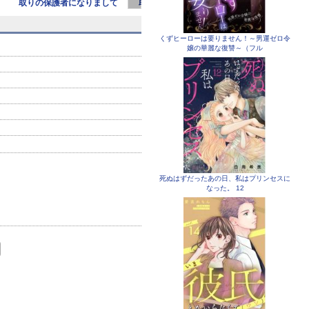
取りの保護者になりまして
取りの保護者になりまして
取りの保護者
（フルカラ
（フルカラ
（フ
くずヒーローは要りません！～男運ゼロ令
嬢の華麗な復讐～（フル
死ぬはずだったあの日、私はプリンセスに
なった。 12