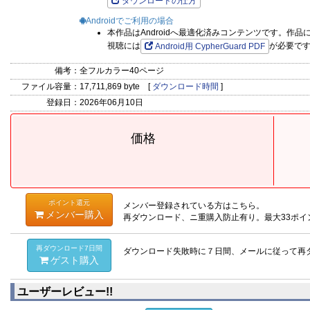
ダウンロードの仕方
Androidでご利用の場合
本作品はAndroidへ最適化済みコンテンツです。作
視聴には
が必要で
Android用 CypherGuard PDF
備考：
全フルカラー40ページ
ファイル容量：
17,711,869 byte [
ダウンロード時間
]
登録日：
2026年06月10日
価格
ポイント還元
メンバー登録されている方はこちら。
メンバー購入
再ダウンロード、ニ重購入防止有り。最大33ポイ
再ダウンロード7日間
ダウンロード失敗時に７日間、メールに従って再
ゲスト購入
ユーザーレビュー!!