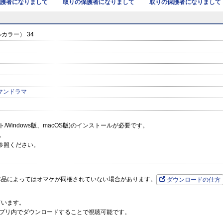
護者になりまして
取りの保護者になりまして
取りの保護者になりまして
（フルカラ
（フルカラ
（フルカラ
prev
next
ラー） 34
マンドラマ
ーソフト/Windows版、macOS版)のインストールが必要です。
。
参照ください。
作品によってはオマケが同梱されていない場合があります。
ダウンロードの仕方
ています。
プリ内でダウンロードすることで視聴可能です。