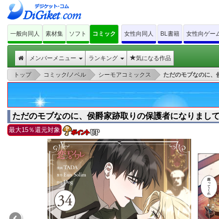
一般向同人
素材集
ソフト
コミック
女性向同人
BL書籍
女性向ゲー
メンバーメニュー
ランキング
気になる作品
>
>
>
トップ
コミック/ノベル
シーモアコミックス
ただのモブなのに、
ただのモブなのに、侯爵家跡取りの保護者になりまして（
最大15％還元対象