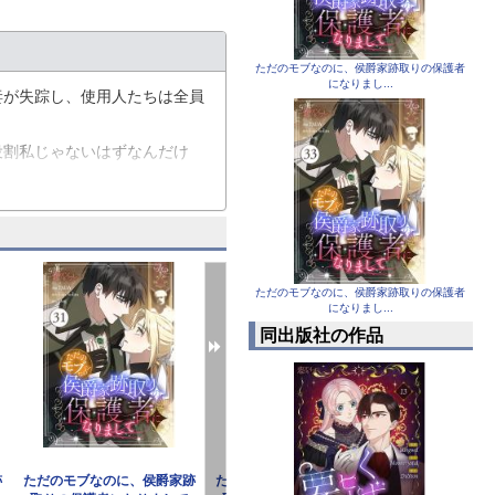
ただのモブなのに、侯爵家跡取りの保護者
になりまし...
妻が失踪し、使用人たちは全員
役割私じゃないはずなんだけ
ワレ】
ただのモブなのに、侯爵家跡取りの保護者
になりまし...
同出版社の作品
跡
ただのモブなのに、侯爵家跡
ただのモブなのに、侯爵家跡
ただのモブな