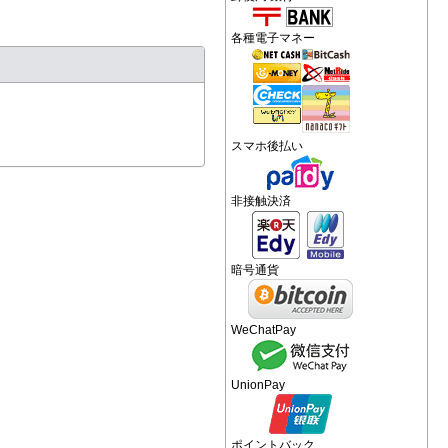
各種電子マネー
スマホ後払い
非接触決済
暗号通貨
WeChatPay
UnionPay
ポイントバック