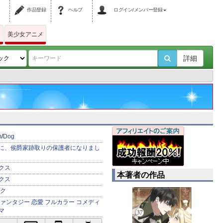
作品登録
ヘルプ
ログイン/メンバー登録
ム
美少女アニメ
詳細
m
/
Dog
に、侯爵家跡取りの保護者になりまし
クス
本著者の作品
クス
ク
ァンタジー
恋愛
フルカラー
コメディ
マ