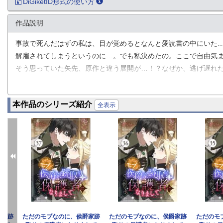
DiGiketID形式の使い方
作品説明
事故で死んだはずの私は、目が覚めるとなんと愛読書の中にいた
解雇されてしまうというのに…。でも私決めたの。ここで自由気
そう思っていた矢先、原作と違う展開が…！？なぜか、逃げ遅れ
ど…。でも、この子たちを放っておくわけにはいかないし…。覚
本作品のシリーズ紹介
全表示
爵家跡
ただのモブなのに、侯爵家跡
ただのモブなのに、侯爵家跡
ただのモ