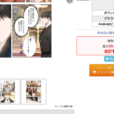
ダウン
ブラウ
Android
本作品の最
価格
33
最大
合計
気
ポイント還元
メンバー
サンプル枚数:6枚