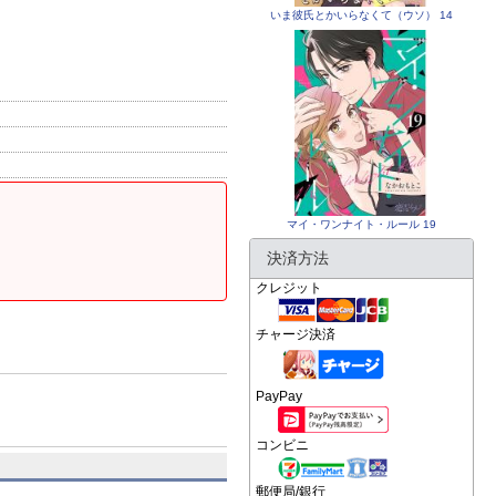
いま彼氏とかいらなくて（ウソ） 14
マイ・ワンナイト・ルール 19
決済方法
クレジット
チャージ決済
PayPay
コンビニ
郵便局/銀行