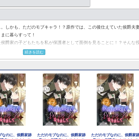
…。しかも、ただのモブキャラ！？原作では、この後仕えていた侯爵夫
ままに暮らすって！
た侯爵家の子どもたちを私が保護者として面倒を見ることに！？そんな
悟を決めて子どもたちを連れて旅に出ることにしたが――。【恋するソ
続きを読む
ブなのに、侯爵家跡
ただのモブなのに、侯爵家跡
ただのモブなのに、侯爵家