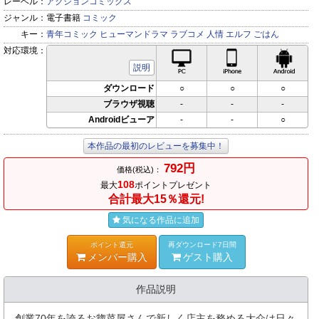
レーベル：
アクションコミックス
ジャンル：
電子書籍
コミック
キー：
青年コミック
ヒューマンドラマ
ラブコメ
人情
エルフ
ごはん
対応環境：
PC対応
iPhone対応
Andr
説明
ダウンロード
○
○
○
ブラウザ視聴
-
-
-
Androidビューア
-
-
○
本作品の最初のレビューを募集中！
792円
価格(税込)：
108
最大
ポイントプレゼント
合計最大15％還元!
気になる作品に追加
ポイント還元
再ダウンロード7日間
メンバー購入
ゲスト購入
作品説明
創業70年を誇るお惣菜屋さんで新しく店主を務める大介は日々