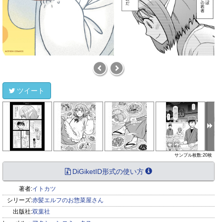
ツイート
サンプル枚数:20枚
DiGiketID形式の使い方
著者:
イトカツ
シリーズ:
赤髪エルフのお惣菜屋さん
出版社:
双葉社