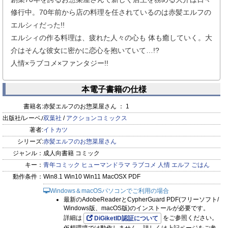
修行中。70年前から店の料理を任されているのは赤髪エルフの
エルシィだった!!
エルシィの作る料理は、疲れた人々の心も 体も癒していく。大
介はそんな彼女に密かに恋心を抱いていて…!?
人情×ラブコメ×ファンタジー!!
本電子書籍の仕様
書籍名:
赤髪エルフのお惣菜屋さん ： 1
出版社/レーベル:
双葉社
/
アクションコミックス
著者:
イトカツ
シリーズ:
赤髪エルフのお惣菜屋さん
ジャンル：
成人向書籍 コミック
キー：
青年コミック
ヒューマンドラマ
ラブコメ
人情
エルフ
ごはん
動作条件：
Win8.1 Win10 Win11 MacOSX PDF
Windows＆macOSパソコンでご利用の場合
最新のAdobeReaderとCypherGuard PDF(フリーソフト/
Windows版、macOS版)のインストールが必要です。
詳細は
をご参照ください。
DiGiketID認証について