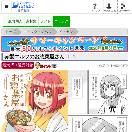
電子書籍
ヘルプ
Myメニュ
コーナー
一般向同人
素材集
ソフト
コミック
>
>
>
トップ
コミック・ノベル
イトカツ
赤髪エルフのお惣菜屋さん ： 1
赤髪エルフのお惣菜屋さん ： 1
最大15％還元対象
作品ID:ITM0340870