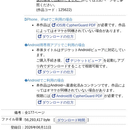
仮想環境では動作しません。
詳しくは上記ページをご参
照ください。
(作品コード：125622)
iPhone、iPadでご利用の場合
本作品は
が必要です。作品
iOS用 CypherGuard PDF
によってはオマケが同梱されていない場合があります。
ダウンロードの仕方
Android用専用アプリでご利用の場合
本体タイトルはデジケットAndroidビューアに対応してい
ます。
ご購入手続き後、
を起動しアプ
デジケットビューア
リ内でダウンロードすることで視聴可能です。
ダウンロードの仕方
Androidでご利用の場合
本作品はAndroidへ最適化済みコンテンツです。作品によ
ってはオマケが同梱されていない場合があります。
視聴には
が必要です。
Android用 CypherGuard PDF
ダウンロードの仕方
備考：
全177ページ
ファイル容量：
56,293,417 byte [
]
ダウンロード時間
登録日：
2026年06月11日