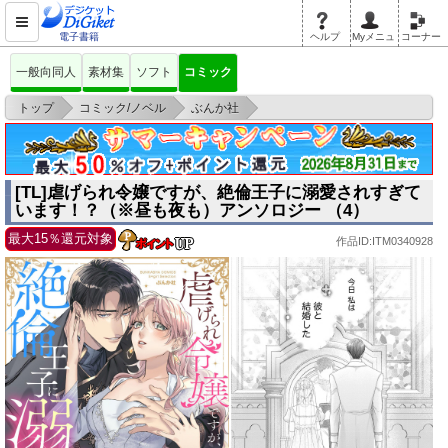
電子書籍
ヘルプ
Myメニュ
コーナー
一般向同人
素材集
ソフト
コミック
>
>
>
トップ
コミック/ノベル
ぶんか社
[TL]虐げられ令嬢ですが、絶倫王子に溺愛されすぎています！？（※昼も夜
も）アン
[TL]虐げられ令嬢ですが、絶倫王子に溺愛されすぎて
います！？（※昼も夜も）アンソロジー （4）
最大15％還元対象
作品ID:ITM0340928