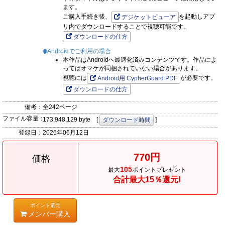
ます。
ご購入手続き後、
を起動しアプ
デジケットビューア
リ内でダウンロードすることで視聴可能です。
ダウンロードの仕方
Androidでご利用の場合
本作品はAndroidへ最適化済みコンテンツです。作品によ
ってはオマケが同梱されていない場合があります。
視聴には
が必要です。
Android用 CypherGuard PDF
ダウンロードの仕方
備考：
全242ページ
ファイル容量：
173,948,129 byte [
]
ダウンロード時間
登録日：
2026年06月12日
770円
価格
105
最大
ポイントプレゼント
合計最大15％還元!
ポイント還元
メンバー購入