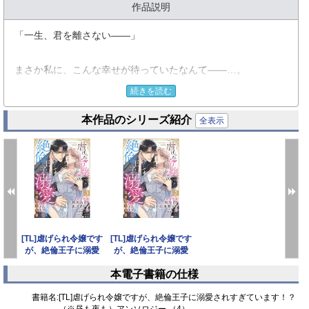
作品説明
「一生、君を離さない――」
まさか私に、こんな幸せが待っていたなんて――…。
憧れていた彼の溺愛は、淫らに甘くて激しすぎる…!!
続きを読む
デジタル限定・えろキュン異世界アンソロジー第4巻♪
本作品のシリーズ紹介
全表示
カバーイラスト：逆月酒乱
収録作品：
★白崎詩乃『婚約破棄からはじまる結婚生活 おあずけ初夜は淫
らに甘く』
★あまぐり『私、悪役令嬢なのに王子に溺愛されて身が持ちま
せん!? まずは体からじっくりと…』
[TL]虐げられ令嬢です
[TL]虐げられ令嬢です
★真田ハイジ『溺愛公爵様は呪われ乙女をご所望です!?』
が、絶倫王子に溺愛
が、絶倫王子に溺愛
★DAIMARU三世『きっと恋する運命。 将校様は令嬢に初恋を
されすぎています！
されすぎています！
本電子書籍の仕様
甘乞う』
prev
next
★ほのみ果奈『忌み子令嬢の身代わり婚 ～初恋の王太子様に娶
書籍名:
[TL]虐げられ令嬢ですが、絶倫王子に溺愛されすぎています！？