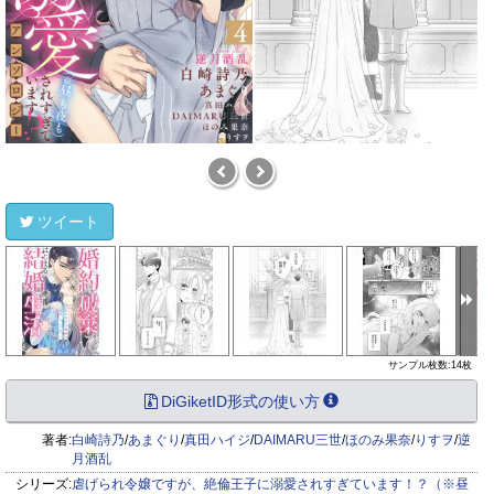
ツイート
サンプル枚数:14枚
DiGiketID形式の使い方
著者:
白崎詩乃
/
あまぐり
/
真田ハイジ
/
DAIMARU三世
/
ほのみ果奈
/
りすヲ
/
逆
月酒乱
シリーズ:
虐げられ令嬢ですが、絶倫王子に溺愛されすぎています！？（※昼