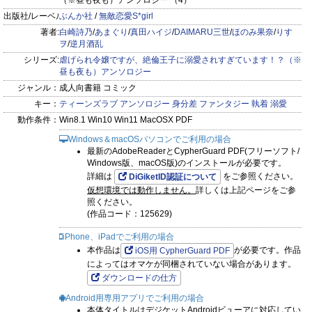
（※昼も夜も）アンソロジー （4）
られました～』
出版社/レーベル:
ぶんか社
/
無敵恋愛S*girl
★りすヲ『敵国に嫁がされたら、○○王子に溺愛されてます！
著者:
白崎詩乃
/
あまぐり
/
真田ハイジ
/
DAIMARU三世
/
ほのみ果奈
/
りす
甘すぎ夜伽に濡れて乱れて』
ヲ
/
逆月酒乱
シリーズ:
虐げられ令嬢ですが、絶倫王子に溺愛されすぎています！？（※
※重複購入（雑誌、コミックス、単話版）にご注意ください。
昼も夜も）アンソロジー
ジャンル：
成人向書籍 コミック
キー：
ティーンズラブ
アンソロジー
身分差
ファンタジー
執着
溺愛
動作条件：
Win8.1 Win10 Win11 MacOSX PDF
Windows＆macOSパソコンでご利用の場合
最新のAdobeReaderとCypherGuard PDF(フリーソフト/
Windows版、macOS版)のインストールが必要です。
詳細は
をご参照ください。
DiGiketID認証について
仮想環境では動作しません。
詳しくは上記ページをご参
照ください。
(作品コード：125629)
iPhone、iPadでご利用の場合
本作品は
が必要です。作品
iOS用 CypherGuard PDF
によってはオマケが同梱されていない場合があります。
ダウンロードの仕方
Android用専用アプリでご利用の場合
本体タイトルはデジケットAndroidビューアに対応してい