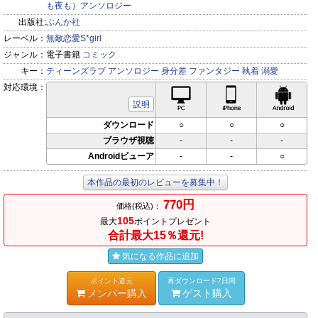
も夜も）アンソロジー
出版社:
ぶんか社
レーベル：
無敵恋愛S*girl
ジャンル：
電子書籍
コミック
キー：
ティーンズラブ
アンソロジー
身分差
ファンタジー
執着
溺愛
対応環境：
PC対応
iPhone対応
Andr
説明
ダウンロード
○
○
○
ブラウザ視聴
-
-
-
Androidビューア
-
-
○
本作品の最初のレビューを募集中！
770円
価格(税込)：
105
最大
ポイントプレゼント
合計最大15％還元!
気になる作品に追加
ポイント還元
再ダウンロード7日間
メンバー購入
ゲスト購入