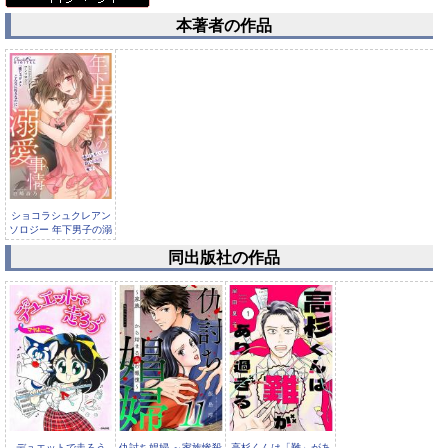
本著者の作品
ショコラシュクレアン
ソロジー 年下男子の溺
愛事情...
同出版社の作品
デュエットで走ろう
仇討ち娼婦 ～家族惨殺
高杉くんは「難」があ