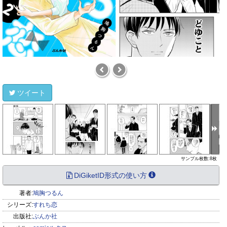
ツイート
サンプル枚数:8枚
DiGiketID形式の使い方
著者:
鳩胸つるん
シリーズ:
すれち恋
出版社:
ぶんか社