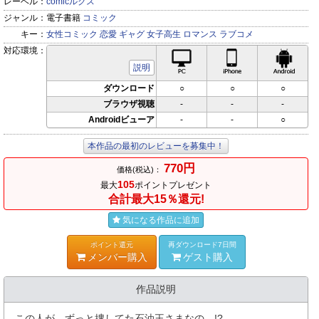
レーベル：
comicルクス
ジャンル：
電子書籍
コミック
キー：
女性コミック
恋愛
ギャグ
女子高生
ロマンス
ラブコメ
対応環境：
PC対応
iPhone対応
Andr
説明
ダウンロード
○
○
○
ブラウザ視聴
-
-
-
Androidビューア
-
-
○
本作品の最初のレビューを募集中！
770円
価格(税込)：
105
最大
ポイントプレゼント
合計最大15％還元!
気になる作品に追加
ポイント還元
再ダウンロード7日間
メンバー購入
ゲスト購入
作品説明
この人が、ずっと捜してた石油王さまなの―!?