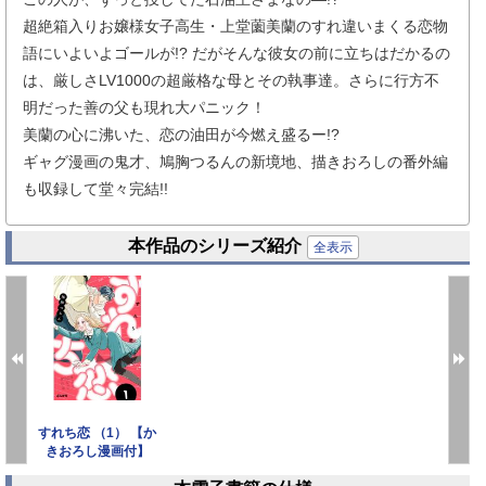
超絶箱入りお嬢様女子高生・上堂薗美蘭のすれ違いまくる恋物
語にいよいよゴールが!? だがそんな彼女の前に立ちはだかるの
は、厳しさLV1000の超厳格な母とその執事達。さらに行方不
明だった善の父も現れ大パニック！
美蘭の心に沸いた、恋の油田が今燃え盛るー!?
ギャグ漫画の鬼才、鳩胸つるんの新境地、描きおろしの番外編
も収録して堂々完結!!
本作品のシリーズ紹介
全表示
すれち恋 （1） 【か
きおろし漫画付】