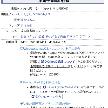
本電子書籍の仕様
prev
next
書籍名:
すれち恋 （2） 【かきおろし漫画付】
出版社/レーベル:
ぶんか社
/
comicルクス
著者:
鳩胸つるん
シリーズ:
すれち恋
ジャンル：
成人向書籍 コミック
キー：
女性コミック
恋愛
ギャグ
女子高生
ロマンス
ラブコメ
動作条件：
Win8.1 Win10 Win11 MacOSX PDF
Windows＆macOSパソコンでご利用の場合
最新のAdobeReaderとCypherGuard PDF(フリーソフト/
Windows版、macOS版)のインストールが必要です。
詳細は
をご参照ください。
DiGiketID認証について
仮想環境では動作しません。
詳しくは上記ページをご参
照ください。
(作品コード：125800)
iPhone、iPadでご利用の場合
本作品は
が必要です。作品
iOS用 CypherGuard PDF
によってはオマケが同梱されていない場合があります。
ダウンロードの仕方
Android用専用アプリでご利用の場合
本体タイトルはデジケットAndroidビューアに対応してい