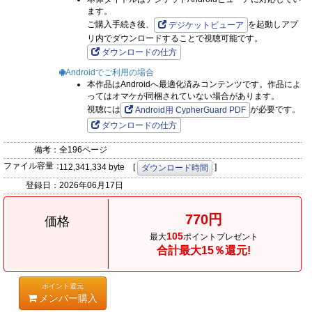
ます。
ご購入手続き後、
を起動しアプ
デジケットビューア
リ内でダウンロードすることで視聴可能です。
ダウンロードの仕方
Androidでご利用の場合
本作品はAndroidへ最適化済みコンテンツです。作品によ
ってはオマケが同梱されていない場合があります。
視聴には
が必要です。
Android用 CypherGuard PDF
ダウンロードの仕方
備考：
全196ページ
ファイル容量：
112,341,334 byte [
]
ダウンロード時間
登録日：
2026年06月17日
770円
価格
105
最大
ポイントプレゼント
合計最大15％還元!
ポイント還元
メンバー購入