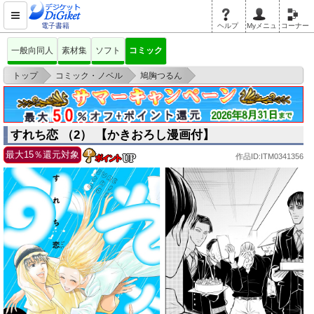
電子書籍
ヘルプ
Myメニュ
コーナー
一般向同人
素材集
ソフト
コミック
>
>
>
トップ
コミック・ノベル
鳩胸つるん
すれち恋 （2） 【かきおろし漫画付】
すれち恋 （2） 【かきおろし漫画付】
最大15％還元対象
作品ID:ITM0341356