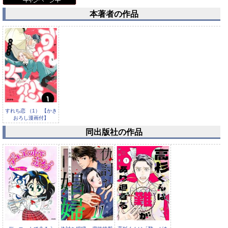
本著者の作品
すれち恋 （1） 【かき
おろし漫画付】
同出版社の作品