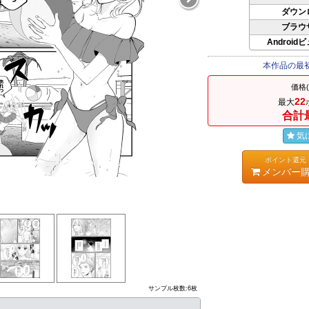
ダウン
ブラウ
Android
本作品の最
価格
22
最大
合計
気
ポイント還元
メンバー
サンプル枚数:6枚