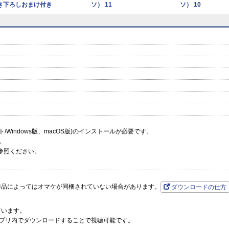
き下ろしおまけ付き
ソ） 11
ソ） 10
特装版】
prev
next
ーソフト/Windows版、macOS版)のインストールが必要です。
。
参照ください。
作品によってはオマケが同梱されていない場合があります。
ダウンロードの仕方
ています。
プリ内でダウンロードすることで視聴可能です。