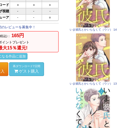
ロード
○
○
○
ザ視聴
-
-
-
ビューア
-
-
○
初のレビューを募集中！
いま彼氏とかいらなくて（ウソ） 14
165円
(税込)：
ポイントプレゼント
最大15％還元!
になる作品に追加
再ダウンロード7日間
購入
ゲスト購入
いま彼氏とかいらなくて（ウソ） 13