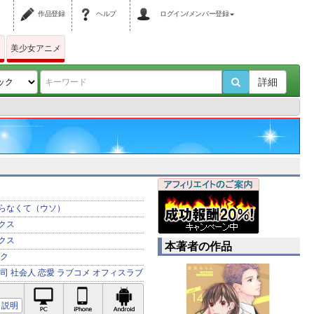
作品登録
ヘルプ
ログイン/メンバー登録
ム
美少女アニメ
詳細
らなくて（ウソ）
クス
クス
本著者の作品
ク
司
社会人
恋愛
ラブコメ
オフィスラブ
PC対応
iPhone対応
Android対応
説明