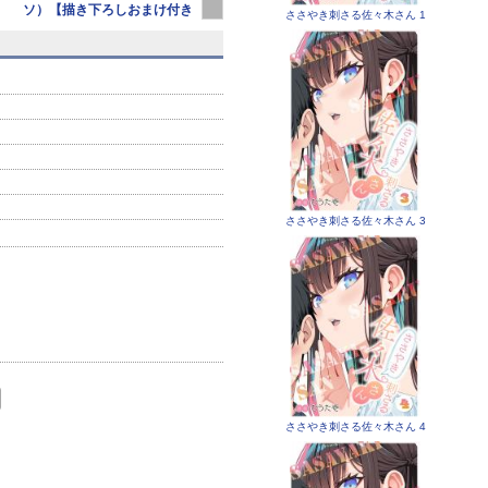
ソ）【描き下ろしおまけ付き
ソ） 9
ソ）
ささやき刺さる佐々木さん 1
特装版】
ささやき刺さる佐々木さん 3
ささやき刺さる佐々木さん 4