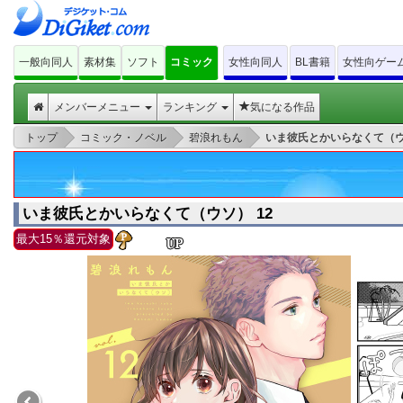
一般向同人
素材集
ソフト
コミック
女性向同人
BL書籍
女性向ゲー
メンバーメニュー
ランキング
気になる作品
>
>
>
トップ
コミック・ノベル
碧浪れもん
いま彼氏とかいらなくて（ウ
いま彼氏とかいらなくて（ウソ） 12
最大15％還元対象