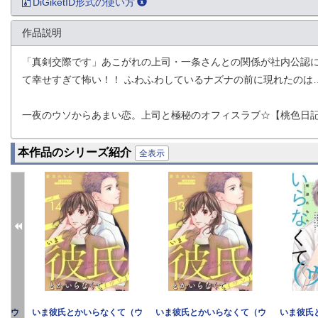
DiGiketID形式の使い方
作品説明
「真剣交際です」あこがれの上司・一条さんとの関係が社内公認
て幸せすぎて怖い！！ ふわふわしているナズナの前に現れたのは
一夜のウソからあまい恋。上司と極秘のオフィスラブ☆【桃色日
本作品のシリーズ紹介
全表示
て（ウ
いま彼氏とかいらなくて（ウ
いま彼氏とかいらなくて（ウ
いま彼氏