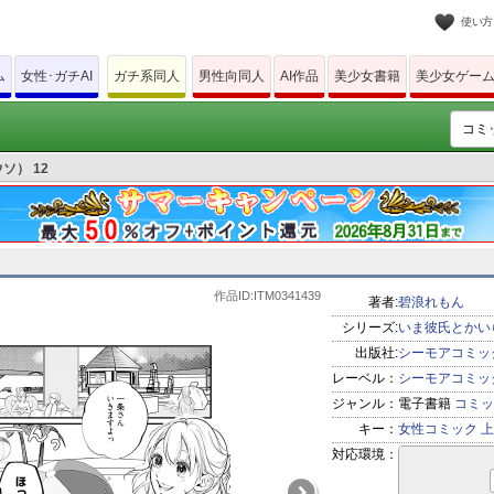
使い方
ム
女性･ガチAI
ガチ系同人
男性向同人
AI作品
美少女書籍
美少女ゲー
ソ） 12
作品ID:ITM0341439
著者:
碧浪れもん
シリーズ:
いま彼氏とかい
出版社:
シーモアコミッ
レーベル：
シーモアコミッ
ジャンル：
電子書籍
コミッ
キー：
女性コミック
上
対応環境：