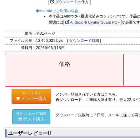
ダウンロードの仕方
Androidでご利用の場合
本作品はAndroidへ最適化済みコンテンツです。作
視聴には
が必要で
Android用 CypherGuard PDF
備考：
全31ページ
ファイル容量：
13,496,031 byte [
ダウンロード時間
]
登録日：
2026年06月18日
価格
ポイント還元
メンバー登録されている方はこちら。
メンバー購入
再ダウンロード、ニ重購入防止有り。最大22ポイ
再ダウンロード7日間
ダウンロード失敗時に７日間、メールに従って再
ゲスト購入
ユーザーレビュー!!