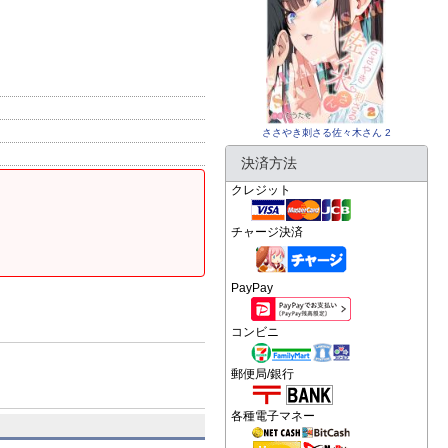
ささやき刺さる佐々木さん 2
決済方法
クレジット
チャージ決済
PayPay
コンビニ
郵便局/銀行
各種電子マネー