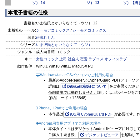
ソ） 14
ソ） 13
ソ）【描
本電子書籍の仕様
書籍名:
いま彼氏とかいらなくて（ウソ） 12
出版社/レーベル:
シーモアコミックス
/
シーモアコミックス
著者:
碧浪れもん
シリーズ:
いま彼氏とかいらなくて（ウソ）
ジャンル：
成人向書籍 コミック
キー：
女性コミック
上司
社会人
恋愛
ラブコメ
オフィスラブ
動作条件：
Win8.1 Win10 Win11 MacOSX PDF
Windows＆macOSパソコンでご利用の場合
最新のAdobeReaderとCypherGuard PDF(フリ
詳細は
をご参照ください
DiGiketID認証について
仮想環境では動作しません。
詳しくは上記ページをご
(作品コード：125848)
iPhone、iPadでご利用の場合
本作品は
が必要です。
iOS用 CypherGuard PDF
Android用専用アプリでご利用の場合
本体タイトルはデジケットAndroidビューアに対応し
ご購入手続き後、
を起動しア
デジケットビューア