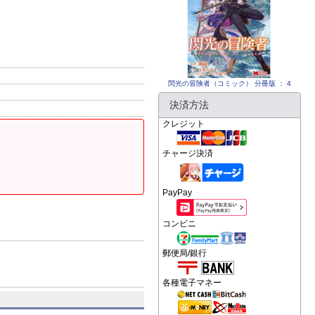
閃光の冒険者（コミック） 分冊版 ： 4
決済方法
クレジット
チャージ決済
PayPay
コンビニ
郵便局/銀行
各種電子マネー