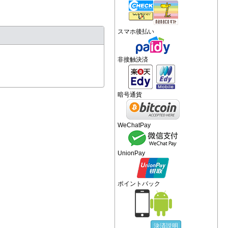
スマホ後払い
非接触決済
暗号通貨
WeChatPay
UnionPay
ポイントバック
決済説明