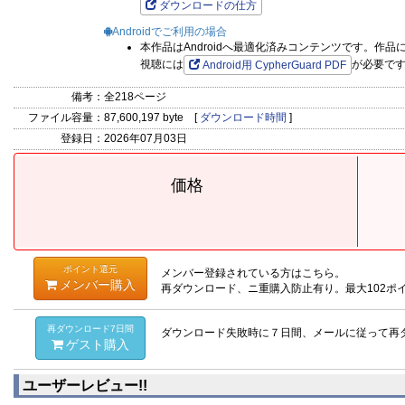
ダウンロードの仕方
Androidでご利用の場合
本作品はAndroidへ最適化済みコンテンツです。作
視聴には
が必要で
Android用 CypherGuard PDF
備考：
全218ページ
ファイル容量：
87,600,197 byte [
ダウンロード時間
]
登録日：
2026年07月03日
価格
ポイント還元
メンバー登録されている方はこちら。
メンバー購入
再ダウンロード、ニ重購入防止有り。最大102ポ
再ダウンロード7日間
ダウンロード失敗時に７日間、メールに従って再
ゲスト購入
ユーザーレビュー!!