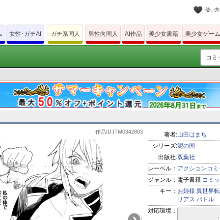
使い方
ム
女性･ガチAI
ガチ系同人
男性向同人
AI作品
美少女書籍
美少女ゲー
作品ID:ITM0342803
著者:
山田はまち
シリーズ:
泥の国
出版社:
双葉社
レーベル：
アクションコミ
ジャンル：
電子書籍
コミッ
キー：
お姫様
異世界転
リアス
バトル
対応環境：