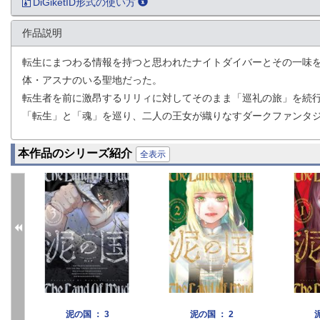
DiGiketID形式の使い方
作品説明
転生にまつわる情報を持つと思われたナイトダイバーとその一味
体・アスナのいる聖地だった。
転生者を前に激昂するリリィに対してそのまま「巡礼の旅」を続
「転生」と「魂」を巡り、二人の王女が織りなすダークファンタ
本作品のシリーズ紹介
全表示
泥の国 ： 3
泥の国 ： 2