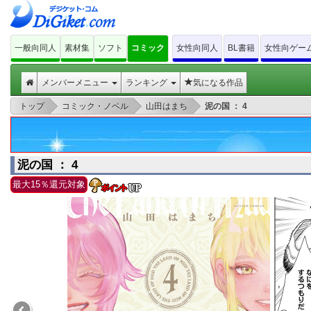
一般向同人
素材集
ソフト
コミック
女性向同人
BL書籍
女性向ゲー
メンバーメニュー
ランキング
気になる作品
>
>
>
トップ
コミック・ノベル
山田はまち
泥の国 ： 4
泥の国 ： 4
最大15％還元対象