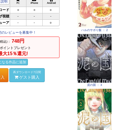
説明
ロード
○
○
○
ザ視聴
-
-
-
ビューア
-
-
○
ハルのサボり飯 ： 2
初のレビューを募集中！
748円
(税込)：
ポイントプレゼント
最大15％還元!
になる作品に追加
再ダウンロード7日間
購入
ゲスト購入
泥の国 ： 3