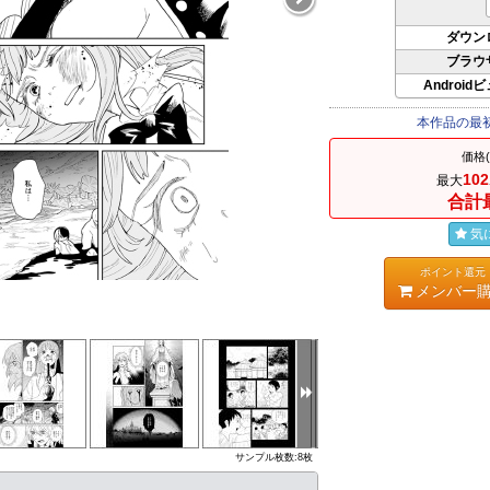
ダウン
ブラウ
Android
本作品の最
価格
102
最大
合計
気
ポイント還元
メンバー
サンプル枚数:8枚