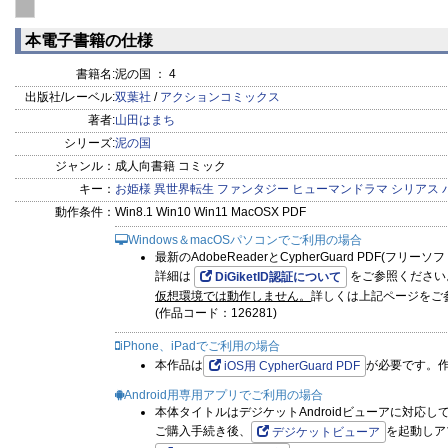
本電子書籍の仕様
書籍名:
泥の国 ： 4
出版社/レーベル:
双葉社
/
アクションコミックス
著者:
山田はまち
シリーズ:
泥の国
ジャンル：
成人向書籍 コミック
キー：
お姫様
異世界転生
ファンタジー
ヒューマンドラマ
シリアス
動作条件：
Win8.1 Win10 Win11 MacOSX PDF
Windows＆macOSパソコンでご利用の場合
最新のAdobeReaderとCypherGuard PDF(フリ
詳細は
をご参照ください
DiGiketID認証について
仮想環境では動作しません。
詳しくは上記ページをご
(作品コード：126281)
iPhone、iPadでご利用の場合
本作品は
が必要です。
iOS用 CypherGuard PDF
Android用専用アプリでご利用の場合
本体タイトルはデジケットAndroidビューアに対応し
ご購入手続き後、
を起動しア
デジケットビューア