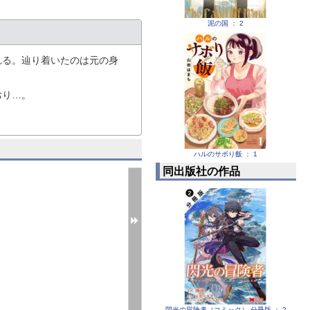
泥の国 ： 2
れる。辿り着いたのは元の身
おり…。
ハルのサボり飯 ： 1
同出版社の作品
閃光の冒険者（コミック） 分冊版 ： 2