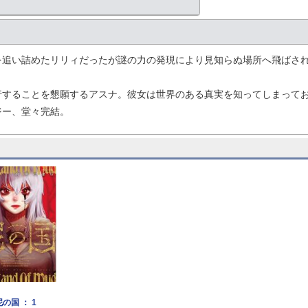
を追い詰めたリリィだったが謎の力の発現により見知らぬ場所へ飛ばさ
行することを懇願するアスナ。彼女は世界のある真実を知ってしまって
ジー、堂々完結。
泥の国 ： 1