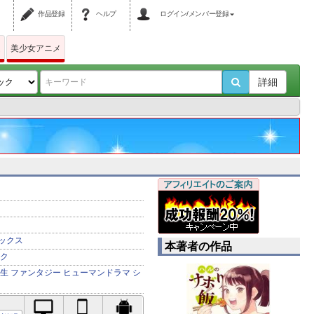
作品登録
ヘルプ
ログイン/メンバー登録
ム
美少女アニメ
詳細
ックス
本著者の作品
ク
生
ファンタジー
ヒューマンドラマ
シ
PC対応
iPhone対応
Android対応