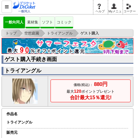
一般同人
ヘルプ
Myメニュ
コーナー
一般向同人
素材集
ソフト
コミック
>
>
>
トップ
空想庭園
トライアングル
ゲスト購入
ゲスト購入手続き画面
トライアングル
880円
価格(税込)：
120
最大
ポイントプレゼント
合計最大15％還元!
作品名
トライアングル
販売元