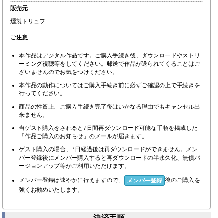
販売元
燻製トリュフ
ご注意
本作品はデジタル作品です。ご購入手続き後、ダウンロードやストリ
ーミング視聴等をしてください。郵送で作品が送られてくることはご
ざいませんのでお気をつけください。
本作品の動作についてはご購入手続き前に必ずご確認の上で手続きを
行ってください。
商品の性質上、ご購入手続き完了後はいかなる理由でもキャンセル出
来ません。
当ゲスト購入をされると7日間再ダウンロード可能な手順を掲載した
「作品ご購入のお知らせ」のメールが届きます。
ゲスト購入の場合、7日経過後は再ダウンロードができません。メン
バー登録後にメンバー購入すると再ダウンロードの半永久化、無償バ
ージョンアップ等がご利用いただけます。
メンバー登録は速やかに行えますので、
後のご購入を
メンバー登録
強くお勧めいたします。
決済手順