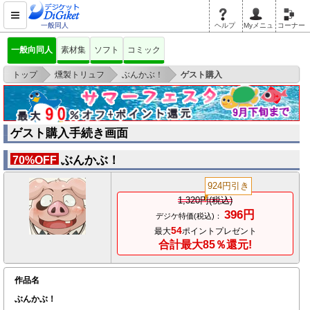
一般同人
ヘルプ
Myメニュ
コーナー
一般向同人
素材集
ソフト
コミック
>
>
>
トップ
燻製トリュフ
ぶんかぶ！
ゲスト購入
ゲスト購入手続き画面
ぶんかぶ！
70%OFF
924円引き
1,320円(税込)
396円
デジケ特価(税込)：
54
最大
ポイントプレゼント
合計最大85％還元!
作品名
ぶんかぶ！