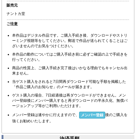
販売元
ナントカ堂
ご注意
本作品はデジタル作品です。ご購入手続き後、ダウンロードやストリ
ーミング視聴等をしてください。郵送で作品が送られてくることはご
ざいませんのでお気をつけください。
本作品の動作についてはご購入手続き前に必ずご確認の上で手続きを
行ってください。
商品の性質上、ご購入手続き完了後はいかなる理由でもキャンセル出
来ません。
当ゲスト購入をされると7日間再ダウンロード可能な手順を掲載した
「作品ご購入のお知らせ」のメールが届きます。
ゲスト購入の場合、7日経過後は再ダウンロードができません。メン
バー登録後にメンバー購入すると再ダウンロードの半永久化、無償バ
ージョンアップ等がご利用いただけます。
メンバー登録は速やかに行えますので、
後のご購入を
メンバー登録
強くお勧めいたします。
決済手順