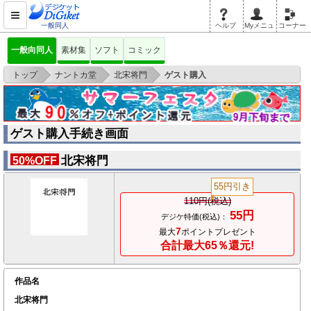
一般同人
ヘルプ
Myメニュ
コーナー
一般向同人
素材集
ソフト
コミック
>
>
>
トップ
ナントカ堂
北宋将門
ゲスト購入
ゲスト購入手続き画面
北宋将門
50%OFF
55円引き
110円(税込)
55円
デジケ特価(税込)：
7
最大
ポイントプレゼント
合計最大65％還元!
作品名
北宋将門