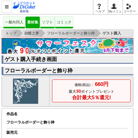
素材集
ヘルプ
Myメニュ
コーナー
一般向同人
素材集
ソフト
コミック
>
>
>
トップ
胡蝶之夢
フローラルボーダーと飾り枠
ゲスト購入
ゲスト購入手続き画面
フローラルボーダーと飾り枠
660円
価格(税込)：
30
最大
ポイントプレゼント
合計最大5％還元!
作品名
フローラルボーダーと飾り枠
販売元