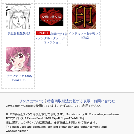
50%OFF
異世界転生失敗3
インドカレーお手軽レシ
心臓に効く話
ピ帖2
- メンタル・ダメージ・
コレクショ...
リーフティア Story
Book EX2
リンクについて
特定商取引法に基づく表示
お問い合わせ
JavaScriptとCookieを使用しています。必ずONにしてご利用ください。
BTCの募金はいつでも受け付けております。Donations by BTC are always welcome.
BTCアドレス:19Ymw4fkvYq1hDLEkpdL4hpmJJWh8u7bjo
主に運営、コンテンツの拡充強化、多言語化に利用させて頂きます。
The main uses are operation, content expansion and enhancement, and
worldwideization.