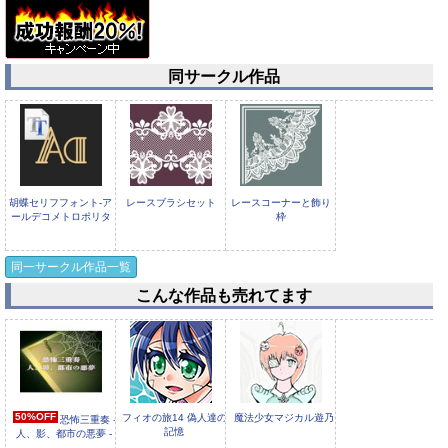
同サークル作品
胡蝶セリフフォント-ア
レースブラシセット
レースコーナーと飾り
ールデコメトロポリタ
枠
ン
同一サークル作品一覧
こんな作品も売れてます
フローラルスワール装
食堂
飾セット
50%OFF
フィオの旅14 偽人達の
魔法少女マジカル遊乃
恐怖三重奏 -
記憶
人、影、都市の悪夢 -