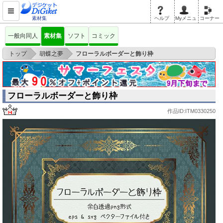
素材集
ヘルプ
Myメニュ
コーナー
一般向同人
素材集
ソフト
コミック
>
>
トップ
胡蝶之夢
フローラルボーダーと飾り枠
フローラルボーダーと飾り枠
作品ID:ITM0330250