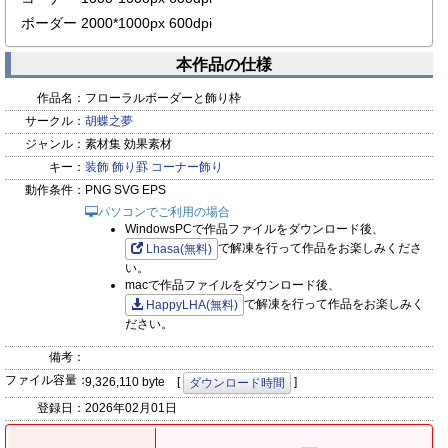
ボーダー 2000*1000px 600dpi
本作品の仕様
作品名：
フローラルボーダーと飾り枠
サークル：
胡蝶之夢
ジャンル：
素材集 効果素材
キー：
装飾
飾り罫
コーナー飾り
動作条件：
PNG SVG EPS
パソコンでご利用の場合
WindowsPCで作品ファイルをダウンロード後、
で解凍を行って作品をお楽しみくださ
Lhasa(無料)
い。
macで作品ファイルをダウンロード後、
で解凍を行って作品をお楽しみく
HappyLHA(無料)
ださい。
備考：
ファイル容量：
9,326,110 byte [
]
ダウンロード時間
登録日：
2026年02月01日