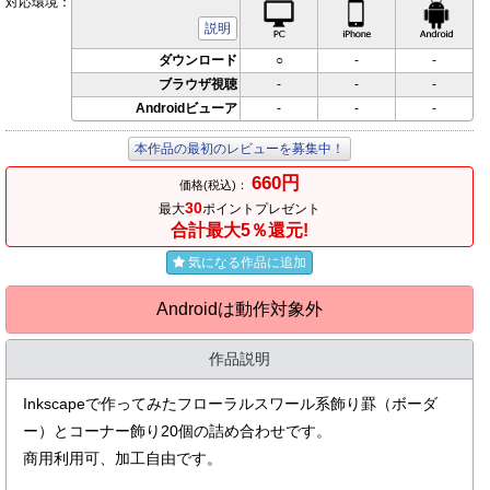
対応環境：
PC対応
iPhone対応
Andr
説明
ダウンロード
○
-
-
ブラウザ視聴
-
-
-
Androidビューア
-
-
-
本作品の最初のレビューを募集中！
660円
価格(税込)：
30
最大
ポイントプレゼント
合計最大5％還元!
気になる作品に追加
Androidは動作対象外
作品説明
Inkscapeで作ってみたフローラルスワール系飾り罫（ボーダ
ー）とコーナー飾り20個の詰め合わせです。
商用利用可、加工自由です。