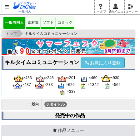
一般同人
ヘルプ
Myメニュ
コーナー
一般向同人
素材集
ソフト
コミック
>
トップ
キルタイムコミュニケーション
キルタイムコミュニケーション
お気に入り登録
×433
×246
×201
×460
×930
×437
×273
×626
×1342
×562
×333
一般向
0 タイトル
発売中の作品
作品メニュー