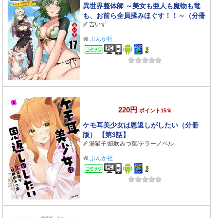
異世界整体師 ～美女も亜人も魔物も竜
も、お前ら全員揉みほぐす！！～（分冊
吉いず
版） 【第17話】
ぶんか社
コミック
220円
ポイント15％
ケモ耳美少女は恩返しがしたい（分冊
版） 【第3話】
湯猫子
/
紙吹みつ葉
/
テラーノベル
ぶんか社
コミック