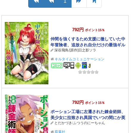
1
792円
ポイント15％
仲間を強くするため支援に徹していた中
年冒険者、追放され自分だけの最強ギル
深谷飛鳥
/
[原作]日之影ソラ
ドを作る 1
キルタイムコミュニケーション
コミック
792円
ポイント15％
ポーション工場に左遷された錬金術師、
美少女に拉致され異国でいつの間にか英
とだかづき
/
ふつうのにーちゃん
雄になる（コミック） ： 6
双葉社