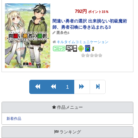
792円
ポイント15％
間違い勇者の選択 出来損ない初級魔術
師、勇者召喚に巻き込まれる3
鷹条色s
キルタイムコミュニケーション
コミック
1
作品メニュー
新着作品
ランキング