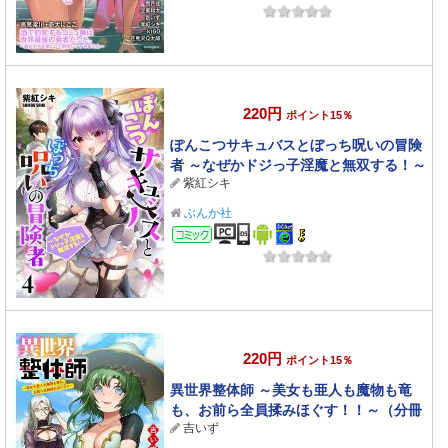
220円
ポイント15％
ぽんこつサキュバスとぼっち呪いの冒険
者 ～なぜかドジっ子淫魔と無双する！～
紫紅シキ
（分冊版） 【第4話】
ぶんか社
コミック
220円
ポイント15％
異世界整体師 ～美女も亜人も魔物も竜
も、お前ら全員揉みほぐす！！～（分冊
吉いず
版） 【第15話】