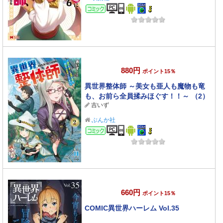
コミック
880円
ポイント15％
異世界整体師 ～美女も亜人も魔物も竜
も、お前ら全員揉みほぐす！！～ （2）
吉いず
【かきおろし漫画付】
ぶんか社
コミック
660円
ポイント15％
COMIC異世界ハーレム Vol.35