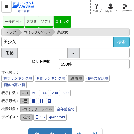
電子書籍
ヘルプ
Myメニュ
コーナー
一般向同人
素材集
ソフト
コミック
>
>
トップ
コミック/ノベル
美少女
価格
～
ヒット件数
559件
並べ替え：
週間ランキング順
月間ランキング順
新着順
価格の安い順
価格の高い順
表示件数：
30
60
100
200
300
表示形式：
検索対象：
コミック・ノベル
全年齢全て
デバイス：
全て
iOS
Android