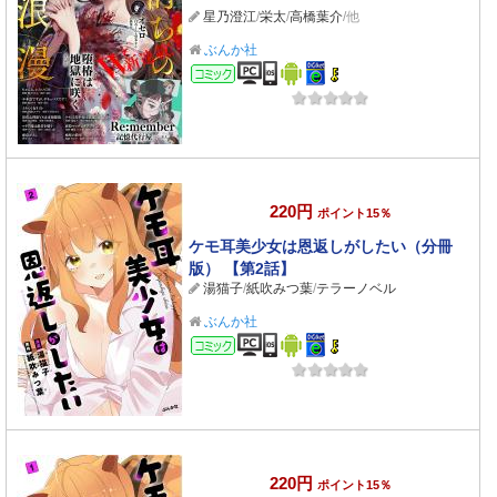
星乃澄江
/
栄太
/
高橋葉介
/他
ぶんか社
コミック
220円
ポイント15％
ケモ耳美少女は恩返しがしたい（分冊
版） 【第2話】
湯猫子
/
紙吹みつ葉
/
テラーノベル
ぶんか社
コミック
220円
ポイント15％