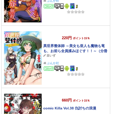
ぶんか社
コミック
220円
ポイント15％
異世界整体師 ～美女も亜人も魔物も竜
も、お前ら全員揉みほぐす！！～（分冊
吉いず
版） 【第16話】
ぶんか社
コミック
660円
ポイント15％
comic Killa Vol.38 仇討ちの浪漫