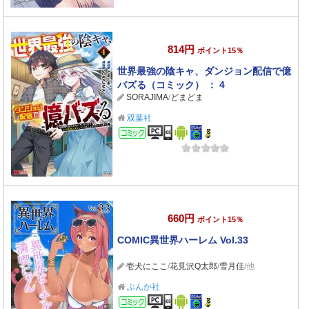
814円
ポイント15％
世界最強の陰キャ、ダンジョン配信で億
バズる（コミック） ： 4
SORAJIMA
/
どまどま
双葉社
コミック
660円
ポイント15％
COMIC異世界ハーレム Vol.33
壱犬にここ
/
花見沢Q太郎
/
雪月佳
/他
ぶんか社
コミック