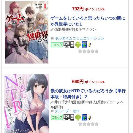
792円
ポイント15％
ゲームをしていると思ったらいつの間に
か異世界にいた1
孫陽州
/
[原作]ダキマクラン
キルタイムコミュニケーション
コミック
660円
ポイント15％
僕の彼女はNTRているのだろうか【単行
本版・特典付き】 2
井口千太郎[漫画]
/
田中静人[原作]
/
テラーノベ
ル[原作]
グループ・ゼロ
コミック