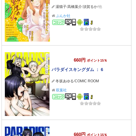
湯猫子
/
高橋葉介
/
須賀るか
/他
ぶんか社
コミック
660円
ポイント15％
パラダイスキングダム ： 6
冬坂あゆる
/
COMIC ROOM
双葉社
コミック
660円
ポイント15％