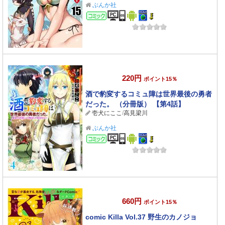
ぶんか社
コミック
220円
ポイント15％
酒で豹変するコミュ障は世界最後の勇者
だった。 （分冊版） 【第4話】
壱犬にここ
/
高見梁川
ぶんか社
コミック
660円
ポイント15％
comic Killa Vol.37 野生のカノジョ