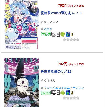
792円
ポイント15％
侵略系Vtuber瑛りあん ： 1
秋山アズマ
双葉社
コミック
792円
ポイント15％
異世界喰滅のサメ12
くぼけん
キルタイムコミュニケーション
コミック