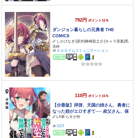
792円
ポイント15％
ダンジョン暮らしの元勇者 THE
COMIC8
しかげなぎ
/
[原作]峰崎龍之介
/
[キャラ原案]馬
克杯
キルタイムコミュニケーション
コミック
110円
ポイント15％
【分冊版】拝啓、天国の姉さん、勇者に
なった姪がエロすぎて── 叔父さん、保
LA軍
/
らすが怜
護者とかそろそろ無理です＋（ぷらす）
29
GOT
コミック