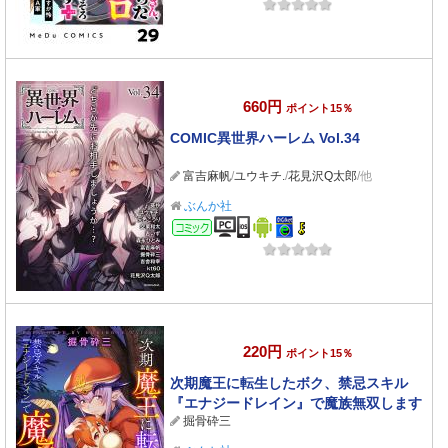
660円
ポイント15％
COMIC異世界ハーレム Vol.34
富吉麻帆
/
ユウキチ.
/
花見沢Q太郎
/他
ぶんか社
コミック
220円
ポイント15％
次期魔王に転生したボク、禁忌スキル
『エナジードレイン』で魔族無双します
掘骨砕三
（分冊版） 【第3話】