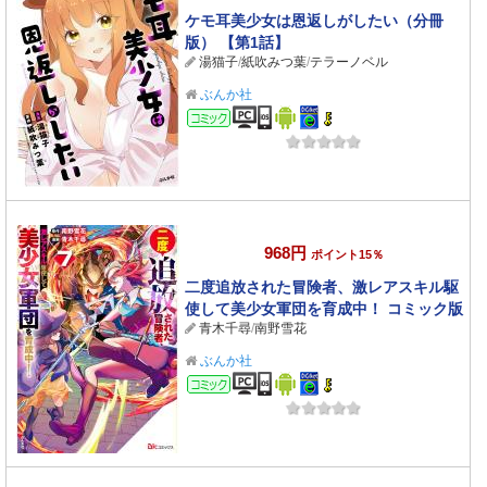
ケモ耳美少女は恩返しがしたい（分冊
版） 【第1話】
湯猫子
/
紙吹みつ葉
/
テラーノベル
ぶんか社
コミック
968円
ポイント15％
二度追放された冒険者、激レアスキル駆
使して美少女軍団を育成中！ コミック版
青木千尋
/
南野雪花
（7） 【かきおろし小説付】
ぶんか社
コミック