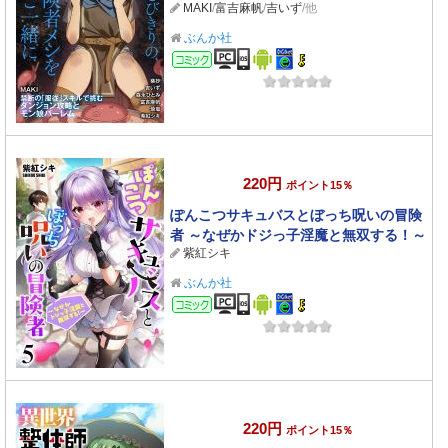
MAKI
/
富吉麻帆
/
吉いず
/他
ぶんか社
コミック
220円
ポイント15％
ぽんこつサキュバスとぼっち呪いの冒険
者 ～なぜかドジっ子淫魔と無双する！～
紫紅シキ
（分冊版） 【第5話】
ぶんか社
コミック
220円
ポイント15％