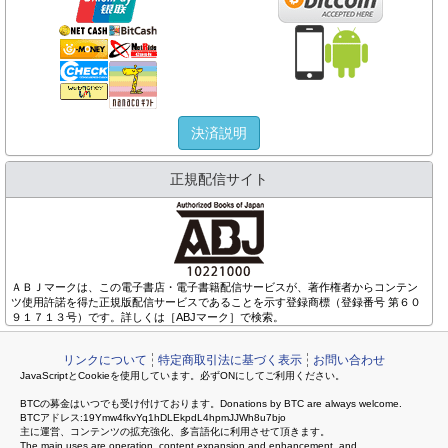
決済説明
正規配信サイト
ＡＢＪマークは、この電子書店・電子書籍配信サービスが、著作権者からコンテン
ツ使用許諾を得た正規版配信サービスであることを示す登録商標（登録番号 第６０
９１７１３号）です。詳しくは［ABJマーク］で検索。
リンクについて
特定商取引法に基づく表示
お問い合わせ
JavaScriptとCookieを使用しています。必ずONにしてご利用ください。
BTCの募金はいつでも受け付けております。Donations by BTC are always welcome.
BTCアドレス:19Ymw4fkvYq1hDLEkpdL4hpmJJWh8u7bjo
主に運営、コンテンツの拡充強化、多言語化に利用させて頂きます。
The main uses are operation, content expansion and enhancement, and