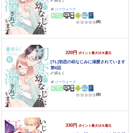
縞もく
ジーウォーク
コミック
(0)
220円
ポイント最大15％還元
[TL]初恋の幼なじみに溺愛されています
第6話
縞もく
ジーウォーク
コミック
(0)
330円
ポイント最大15％還元