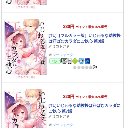
330円
ポイント最大15％還元
[TL]［フルカラー版］いじわるな助教授
は汗ばむカラダにご執心 第3話
ミコトアヤ
ジーウォーク
コミック
(0)
220円
ポイント最大15％還元
[TL]いじわるな助教授は汗ばむカラダに
ご執心 第7話
ミコトアヤ
ジーウォーク