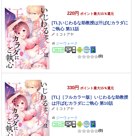
220円
ポイント最大15％還元
[TL]いじわるな助教授は汗ばむカラダに
ご執心 第11話
ミコトアヤ
ジーウォーク
コミック
(0)
330円
ポイント最大15％還元
[TL]［フルカラー版］いじわるな助教授
は汗ばむカラダにご執心 第10話
ミコトアヤ
ジーウォーク
コミック
(0)