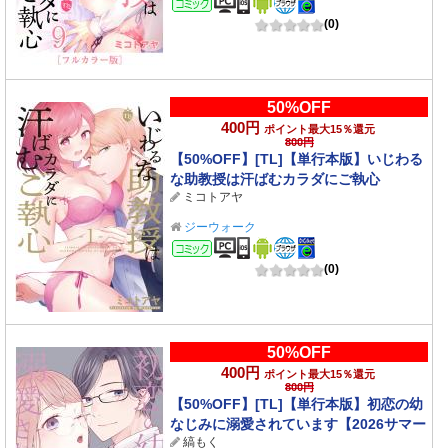
コミック
(0)
50%OFF
400円
ポイント最大15％還元
800円
【50%OFF】[TL]【単行本版】いじわる
な助教授は汗ばむカラダにご執心
ミコトアヤ
1【2026サマーCP 8/31まで】
ジーウォーク
コミック
(0)
50%OFF
400円
ポイント最大15％還元
800円
【50%OFF】[TL]【単行本版】初恋の幼
なじみに溺愛されています【2026サマー
縞もく
CP 8/31まで】