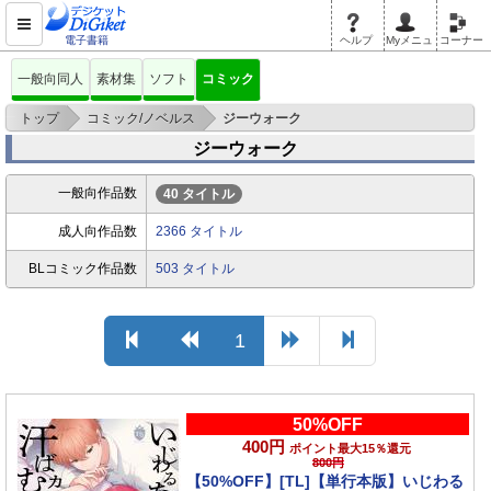
電子書籍
ヘルプ
Myメニュ
コーナー
一般向同人
素材集
ソフト
コミック
>
>
トップ
コミック/ノベルス
ジーウォーク
ジーウォーク
一般向作品数
40 タイトル
成人向作品数
2366 タイトル
BLコミック作品数
503 タイトル
1
50%OFF
400円
ポイント最大15％還元
800円
【50%OFF】[TL]【単行本版】いじわる