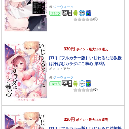
ジーウォーク
コミック
(0)
330円
ポイント最大15％還元
[TL]［フルカラー版］いじわるな助教授
は汗ばむカラダにご執心 第8話
ミコトアヤ
ジーウォーク
コミック
(0)
330円
ポイント最大15％還元
[TL]［フルカラー版］いじわるな助教授