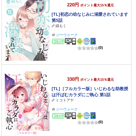
220円
ポイント最大15％還元
[TL]初恋の幼なじみに溺愛されています
第5話
縞もく
ジーウォーク
コミック
(0)
330円
ポイント最大15％還元
[TL]［フルカラー版］いじわるな助教授
は汗ばむカラダにご執心 第1話
ミコトアヤ
ジーウォーク
コミック
(0)