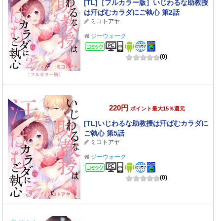
[TL]［フルカラー版］いじわるな助教授
は汗ばむカラダにご執心 第2話
ミコトアヤ
ジーウォーク
コミック
(0)
220円
ポイント最大15％還元
[TL]いじわるな助教授は汗ばむカラダに
ご執心 第5話
ミコトアヤ
ジーウォーク
コミック
(0)