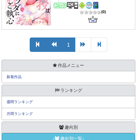
コミック
(0)
1
作品メニュー
新着作品
ランキング
週間ランキング
月間ランキング
趣向別
↓
趣向別一覧↓