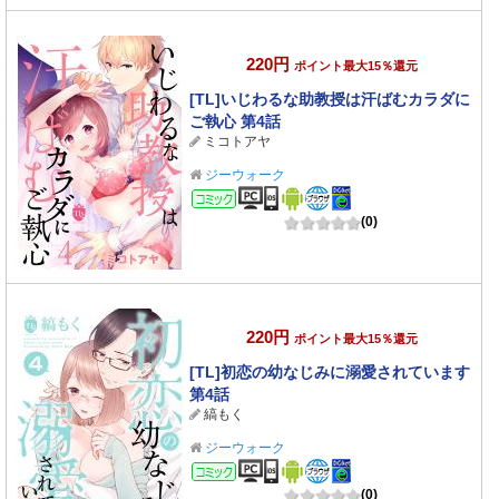
220円
ポイント最大15％還元
[TL]いじわるな助教授は汗ばむカラダに
ご執心 第4話
ミコトアヤ
ジーウォーク
コミック
(0)
220円
ポイント最大15％還元
[TL]初恋の幼なじみに溺愛されています
第4話
縞もく
ジーウォーク
コミック
(0)