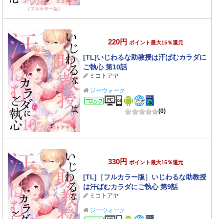
220円
ポイント最大15％還元
[TL]いじわるな助教授は汗ばむカラダに
ご執心 第10話
ミコトアヤ
ジーウォーク
コミック
(0)
330円
ポイント最大15％還元
[TL]［フルカラー版］いじわるな助教授
は汗ばむカラダにご執心 第9話
ミコトアヤ
ジーウォーク