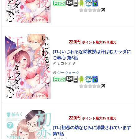
コミック
(0)
220円
ポイント最大15％還元
[TL]いじわるな助教授は汗ばむカラダに
ご執心 第6話
ミコトアヤ
ジーウォーク
コミック
(0)
220円
ポイント最大15％還元
[TL]初恋の幼なじみに溺愛されています
第7話