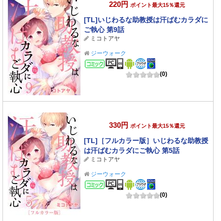
220円
ポイント最大15％還元
[TL]いじわるな助教授は汗ばむカラダに
ご執心 第9話
ミコトアヤ
ジーウォーク
コミック
(0)
330円
ポイント最大15％還元
[TL]［フルカラー版］いじわるな助教授
は汗ばむカラダにご執心 第5話
ミコトアヤ
ジーウォーク
コミック
(0)