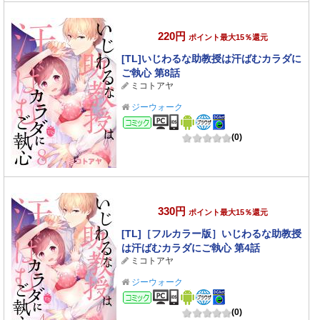
220円
ポイント最大15％還元
[TL]いじわるな助教授は汗ばむカラダに
ご執心 第8話
ミコトアヤ
ジーウォーク
コミック
(0)
330円
ポイント最大15％還元
[TL]［フルカラー版］いじわるな助教授
は汗ばむカラダにご執心 第4話
ミコトアヤ
ジーウォーク
コミック
(0)