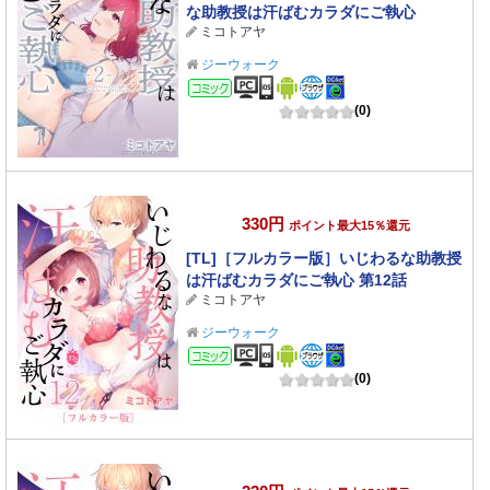
な助教授は汗ばむカラダにご執心
ミコトアヤ
2【2026サマーCP 8/31まで】
ジーウォーク
コミック
(0)
330円
ポイント最大15％還元
[TL]［フルカラー版］いじわるな助教授
は汗ばむカラダにご執心 第12話
ミコトアヤ
ジーウォーク
コミック
(0)