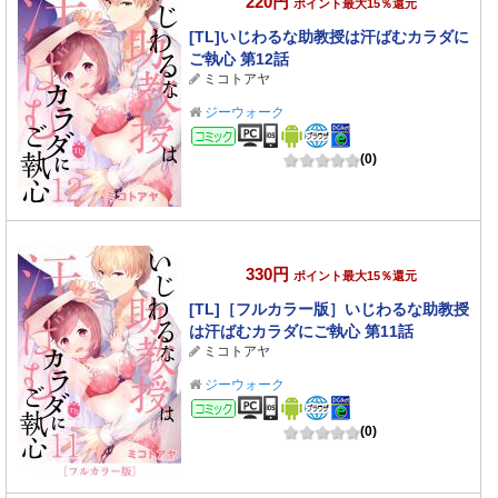
220円
ポイント最大15％還元
[TL]いじわるな助教授は汗ばむカラダに
ご執心 第12話
ミコトアヤ
ジーウォーク
コミック
(0)
330円
ポイント最大15％還元
[TL]［フルカラー版］いじわるな助教授
は汗ばむカラダにご執心 第11話
ミコトアヤ
ジーウォーク
コミック
(0)