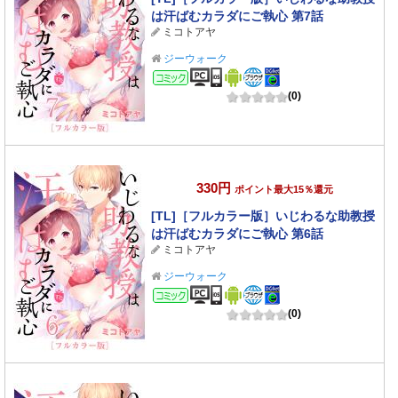
は汗ばむカラダにご執心 第7話
ミコトアヤ
ジーウォーク
コミック
(0)
330円
ポイント最大15％還元
[TL]［フルカラー版］いじわるな助教授
は汗ばむカラダにご執心 第6話
ミコトアヤ
ジーウォーク
コミック
(0)