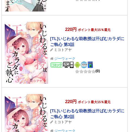
220円
ポイント最大15％還元
[TL]いじわるな助教授は汗ばむカラダに
ご執心 第3話
ミコトアヤ
ジーウォーク
コミック
(0)
220円
ポイント最大15％還元
[TL]いじわるな助教授は汗ばむカラダに
ご執心 第2話
ミコトアヤ
ジーウォーク