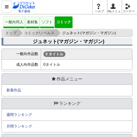
電子書籍
ヘルプ
Myメニュ
コーナー
一般向同人
素材集
ソフト
コミック
>
>
トップ
コミック/ノベルス
ジュネット(マガジン・マガジン)
ジュネット(マガジン・マガジン)
一般向作品数
0 タイトル
成人向作品数
0タイトル
作品メニュー
新着作品
ランキング
週間ランキング
月間ランキング