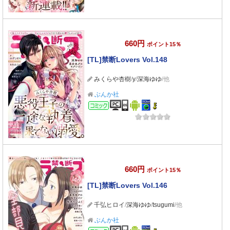
660円
ポイント15％
[TL]禁断Lovers Vol.148
みくらや杏樹
/
y
/
深海ゆゆ
/他
ぶんか社
コミック
660円
ポイント15％
[TL]禁断Lovers Vol.146
千弘ヒロイ
/
深海ゆゆ
/
tsugumi
/他
ぶんか社
コミック