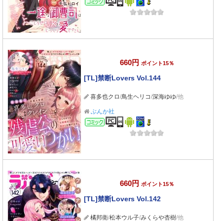
660円
ポイント15％
[TL]禁断Lovers Vol.144
喜多也クロ
/
鳥生ヘリコ
/
深海ゆゆ
/他
ぶんか社
コミック
660円
ポイント15％
[TL]禁断Lovers Vol.142
橘邦衛
/
松本ウル子
/
みくらや杏樹
/他