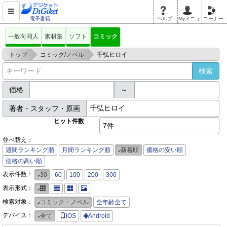
電子書籍
ヘルプ
Myメニュ
コーナー
一般向同人
素材集
ソフト
コミック
>
>
トップ
コミック/ノベル
千弘ヒロイ
価格
～
著者・スタッフ・原画
ヒット件数
7件
並べ替え：
週間ランキング順
月間ランキング順
新着順
価格の安い順
価格の高い順
表示件数：
30
60
100
200
300
表示形式：
検索対象：
コミック・ノベル
全年齢全て
デバイス：
全て
iOS
Android