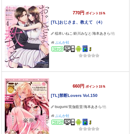
770円
ポイント15％
[TL]おじさま、教えて （4）
稲本いねこ
/
鈴川みなと
/
海本あきら
/他
ぶんか社
コミック
660円
ポイント15％
[TL]禁断Lovers Vol.150
tsugumi
/
筧伽藍堂
/
海本あきら
/他
ぶんか社
コミック