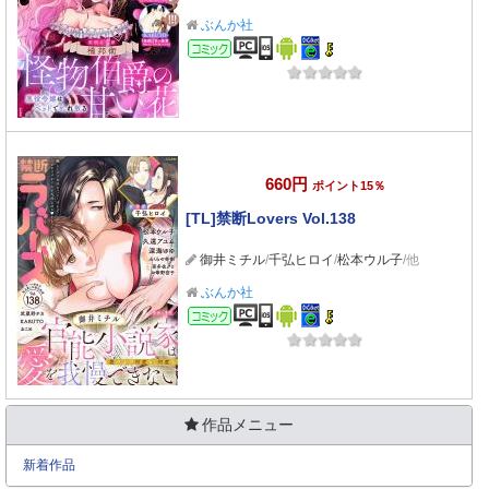
ぶんか社
コミック
660円
ポイント15％
[TL]禁断Lovers Vol.138
御井ミチル
/
千弘ヒロイ
/
松本ウル子
/他
ぶんか社
コミック
作品メニュー
新着作品