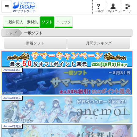
PCソフトウェア
ヘルプ
Myメニュ
コーナー
一般向同人
素材集
ソフト
コミック
>
トップ
一般ソフト
新着ソフト
月間ランキング
Android非対応
Android非対応
Android非対応