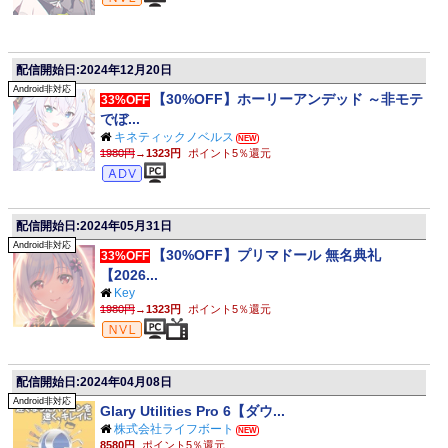
配信開始日:2024年12月20日
Android非対応
【30%OFF】ホーリーアンデッド ～非モテ
33%OFF
でぼ...
キネティックノベルス
NEW
1980円
→
1323円
ポイント5％還元
アドベンチャー
配信開始日:2024年05月31日
Android非対応
【30%OFF】プリマドール 無名典礼
33%OFF
【2026...
Key
1980円
→
1323円
ポイント5％還元
ビジュアルノベル
配信開始日:2024年04月08日
Android非対応
Glary Utilities Pro 6【ダウ...
株式会社ライフボート
NEW
8580円
ポイント5％還元