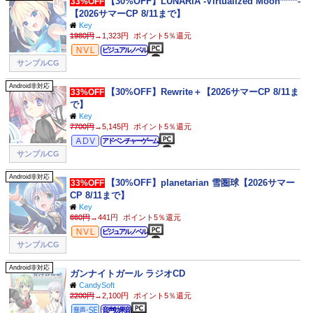
【30%OFF】LUNARiA -Virtualized Moon*****-
33%OFF
【2026サマーCP 8/11まで】
Key
1980円
→1,323円
ポイント5％還元
ビジュアルノベル
ビジュアルノベル
サンプルCG
Android非対応
【30%OFF】Rewrite＋【2026サマーCP 8/11ま
33%OFF
で】
Key
7700円
→5,145円
ポイント5％還元
アドベンチャー
アドベンチャーゲーム
サンプルCG
Android非対応
【30%OFF】planetarian 雪圏球【2026サマー
33%OFF
CP 8/11まで】
Key
660円
→441円
ポイント5％還元
ビジュアルノベル
ビジュアルノベル
サンプルCG
Android非対応
ガンナイトガール ラジオCD
CandySoft
2200円
→2,100円
ポイント5％還元
音声効果音
音声効果音