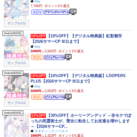
Key
7,700円
ポイント5％還元
アドベンチャー
アドベンチャーゲーム
サンプルCG
Android非対応
【10%OFF】【デジタル特典版】虹彩都市
10%OFF
【2026サマーCP 8/11まで】
Key
2280円
→2,052円
ポイント5％還元
ビジュアルノベル
ビジュアルノベル
サンプルCG
Android非対応
【10%OFF】【デジタル特典版】LOOPERS
10%OFF
PLUS【2026サマーCP 8/11まで】
Key
2280円
→2,052円
ポイント5％還元
ビジュアルノベル
ビジュアルノベル
サンプルCG
Android非対応
【30%OFF】ホーリーアンデッド ～非モテでぼ
33%OFF
っちの死霊術士が、聖女に転生してお友達を増やします
～【2026サマーCP...
キネティックノベルス
1980円
→1,323円
ポイント5％還元