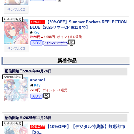
サンプルCG
Android非対応
【30%OFF】Summer Pockets REFLECTION
33%OFF
BLUE【2026サマーCP 8/11まで】
Key
7480円
→4,998円
ポイント5％還元
アドベンチャー
アドベンチャーゲーム
サンプルCG
新着作品
配信開始日:2026年04月24日
Android非対応
anemoi
Key
7700円
ポイント5％還元
アドベンチャー
配信開始日:2025年11月28日
Android非対応
【10%OFF】【デジタル特典版】虹彩都市
10%OFF
【20...