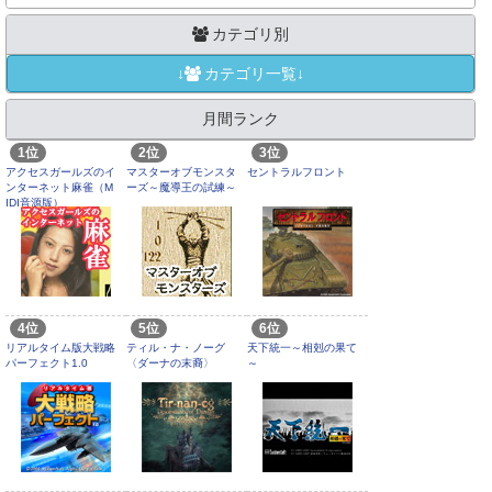
カテゴリ別
↓
カテゴリ一覧↓
月間ランク
1位
2位
3位
アクセスガールズのイ
マスターオブモンスタ
セントラルフロント
ンターネット麻雀（M
ーズ～魔導王の試練～
IDI音源版）
4位
5位
6位
リアルタイム版大戦略
ティル・ナ・ノーグ
天下統一～相剋の果て
パーフェクト1.0
〈ダーナの末裔〉
～