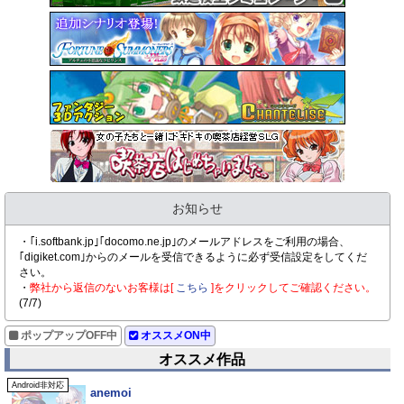
お知らせ
・｢i.softbank.jp｣｢docomo.ne.jp｣のメールアドレスをご利用の場合、
｢digiket.com｣からのメールを受信できるように必ず受信設定をしてくだ
さい。
・
弊社から返信のないお客様は[
こちら
]をクリックしてご確認ください。
(7/7)
ポップアップOFF中
オススメON中
オススメ作品
Android非対応
anemoi