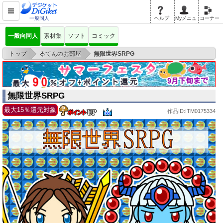
一般同人
ヘルプ
Myメニュ
コーナー
一般向同人
素材集
ソフト
コミック
>
>
トップ
るてんのお部屋
無限世界SRPG
無限世界SRPG
最大15％還元対象
作品ID:ITM0175334