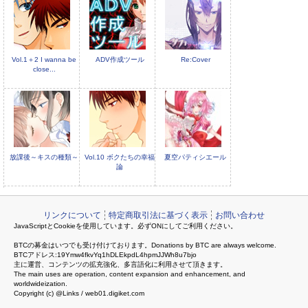
Vol.1＋2 I wanna be
ADV作成ツール
Re:Cover
close...
放課後～キスの種類～
Vol.10 ボクたちの幸福
夏空パティシエール
論
リンクについて
特定商取引法に基づく表示
お問い合わせ
JavaScriptとCookieを使用しています。必ずONにしてご利用ください。
BTCの募金はいつでも受け付けております。Donations by BTC are always welcome.
BTCアドレス:19Ymw4fkvYq1hDLEkpdL4hpmJJWh8u7bjo
主に運営、コンテンツの拡充強化、多言語化に利用させて頂きます。
The main uses are operation, content expansion and enhancement, and
worldwideization.
Copyright (c) @Links / web01.digiket.com