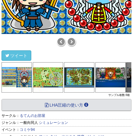
ツイート
サンプル枚数:6枚
LHA圧縮の使い方
サークル：
るてんのお部屋
ジャンル：
一般向同人
シミュレーション
イベント：
コミケ94