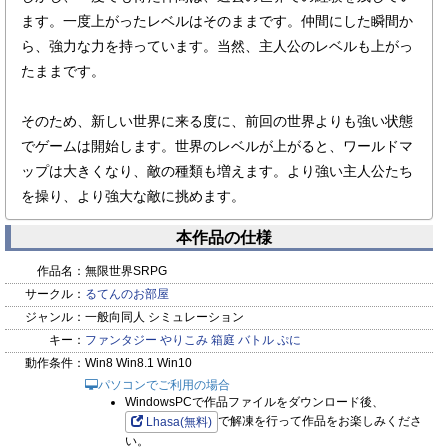
ます。一度上がったレベルはそのままです。仲間にした瞬間か
ら、強力な力を持っています。当然、主人公のレベルも上がっ
たままです。
そのため、新しい世界に来る度に、前回の世界よりも強い状態
でゲームは開始します。世界のレベルが上がると、ワールドマ
ップは大きくなり、敵の種類も増えます。より強い主人公たち
を操り、より強大な敵に挑めます。
本作品の仕様
作品名：
無限世界SRPG
サークル：
るてんのお部屋
ジャンル：
一般向同人 シミュレーション
キー：
ファンタジー
やりこみ
箱庭
バトル
ぷに
動作条件：
Win8 Win8.1 Win10
パソコンでご利用の場合
WindowsPCで作品ファイルをダウンロード後、
で解凍を行って作品をお楽しみくださ
Lhasa(無料)
い。