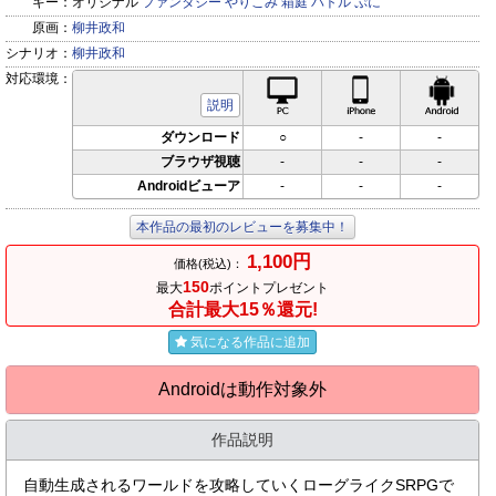
キー：
オリジナル
ファンタジー
やりこみ
箱庭
バトル
ぷに
原画：
柳井政和
シナリオ：
柳井政和
対応環境：
PC対応
iPhone対応
Andr
説明
ダウンロード
○
-
-
ブラウザ視聴
-
-
-
Androidビューア
-
-
-
本作品の最初のレビューを募集中！
1,100円
価格(税込)：
150
最大
ポイントプレゼント
合計最大15％還元!
気になる作品に追加
Androidは動作対象外
作品説明
自動生成されるワールドを攻略していくローグライクSRPGで